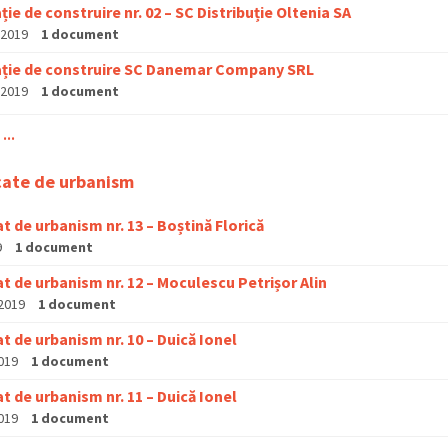
ție de construire nr. 02 – SC Distribuție Oltenia SA
 2019
1 document
ație de construire SC Danemar Company SRL
 2019
1 document
...
cate de urbanism
at de urbanism nr. 13 – Boștină Florică
9
1 document
at de urbanism nr. 12 – Moculescu Petrișor Alin
 2019
1 document
at de urbanism nr. 10 – Duică Ionel
2019
1 document
at de urbanism nr. 11 – Duică Ionel
2019
1 document