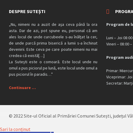
DESPRE SUTEȘTI
PROGRA
„Nu, nimeni nu a auzit de aşa ceva până la ora
Program de l
asta. Dar de azi, pot spune eu, personal că am
ales locul de unde curcubeele s-au înălţat la cer,
Luni – Joi 08:00
de unde parcă prima biserică a lumii s-a închinat
Vineri – 08:00 –
devenirii. Este ceva pe care poate nimeni nu mai
credea că există[…]
Program aud
La Suteşti este o comoară. Este locul unde nu
omul a pus piciorul pe lună, este locul unde omul a
Primar: Miercur
pus piciorul în paradis…”
Viceprimar: Joi
Secretar: Marți
Continuare …
© 2022 Site-ul Oficial al Primăriei Comunei Sutești, județul Vâ
Sari la conținut