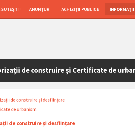
 SUTEȘTI
ANUNȚURI
ACHIZIȚII PUBLICE
INFORMAȚII
rizații de construire și Certificate de urb
zații de construire și desființare
ficate de urbanism
ații de construire și desființare