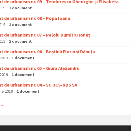
at de urbanism nr. 09 – Teodorescu Gheorghe și Elisabeta
2019
1 document
at de urbanism nr. 08 – Popa Ioana
2019
1 document
at de urbanism nr. 07 – Peloiu Dumitru Ionuț
2019
1 document
at de urbanism nr. 06 – Boștină Florin și Dănuța
 2019
1 document
at de urbanism nr. 05 – Giura Alexandru
 2019
1 document
Certificat de urbanism nr. 04 – SC RCS-RDS SA
rie 2019
1 document
...