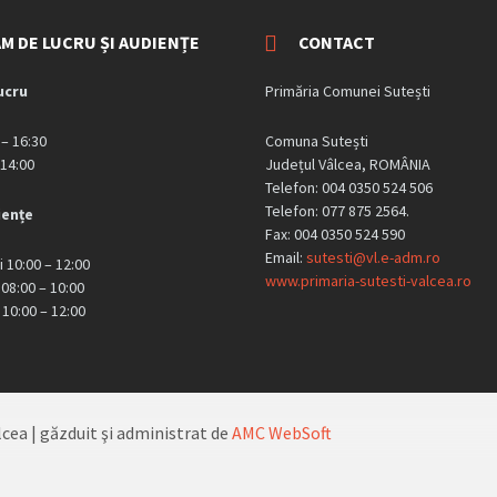
M DE LUCRU ȘI AUDIENȚE
CONTACT
ucru
Primăria Comunei Sutești
 – 16:30
Comuna Sutești
 14:00
Județul Vâlcea, ROMÂNIA
Telefon: 004 0350 524 506
Telefon: 077 875 2564.
iențe
Fax: 004 0350 524 590
Email:
sutesti@vl.e-adm.ro
i 10:00 – 12:00
www.primaria-sutesti-valcea.ro
 08:00 – 10:00
 10:00 – 12:00
lcea | găzduit şi administrat de
AMC WebSoft