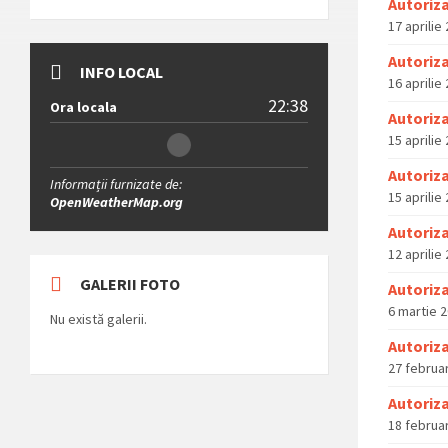
Autoriza
17 aprilie
Autoriza
INFO LOCAL
16 aprilie
22:38
Ora locala
Autoriza
15 aprilie
Autoriza
Informații furnizate de:
15 aprilie
OpenWeatherMap.org
Autoriz
12 aprilie
GALERII FOTO
Autoriza
6 martie 
Nu există galerii.
Autoriza
27 februa
Autoriza
18 februa