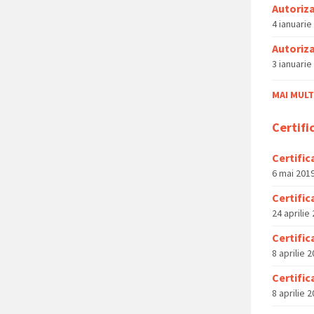
Autoriza
4 ianuarie
Autoriz
3 ianuarie
MAI MULT 
Certifi
Certific
6 mai 201
Certific
24 aprilie
Certific
8 aprilie 
Certific
8 aprilie 