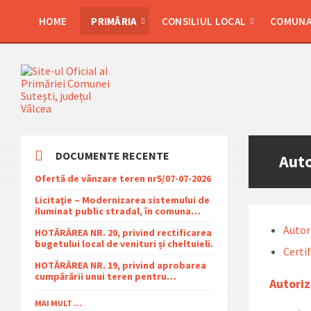
Skip
Skip
Skip
Skip
to
to
to
to
HOME
PRIMĂRIA
CONSILIUL LOCAL
COMUNA
content
left
right
footer
sidebar
sidebar
DOCUMENTE RECENTE
Auto
Ofertă de vânzare teren nr5/07-07-2026
Licitaţie – Modernizarea sistemului de
iluminat public stradal, în comuna
Şuteşti, judeţul Vâlcea – 2026
Autori
HOTĂRÂREA NR. 20, privind rectificarea
bugetului local de venituri și cheltuieli.
Certi
HOTĂRÂREA NR. 19, privind aprobarea
cumpărării unui teren pentru
Autoriz
amplasarea racordului și stației SRMP
din cadrul proiectului de distribuție a
MAI MULT ...
gazelor naturale în comuna Sutești.