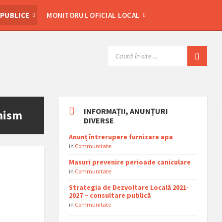
 PUBLICE
MONITORUL OFICIAL LOCAL
SEARCH:
INFORMAȚII, ANUNȚURI
anism
DIVERSE
Anunț întrerupere furnizare apa
in
Communitate
Masuri prevenire perioade caniculare
in
Communitate
Strategia de Dezvoltare Locală 2021-
2027 – consultare publică
in
Communitate