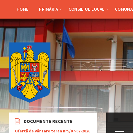
Skip
Skip
Skip
Skip
to
to
to
to
HOME
PRIMĂRIA
CONSILIUL LOCAL
COMUNA 
content
left
right
footer
sidebar
sidebar
DOCUMENTE RECENTE
Ofertă de vânzare teren nr5/07-07-2026