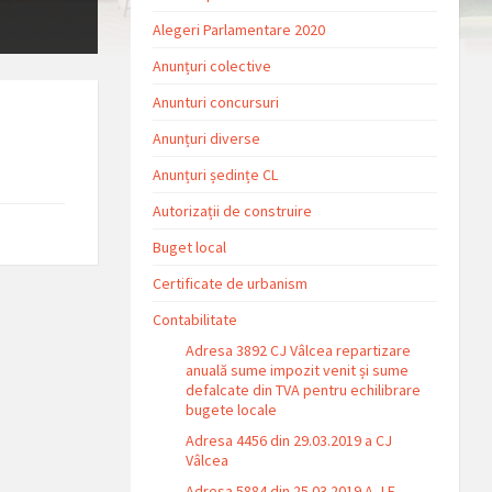
Alegeri Parlamentare 2020
Anunțuri colective
Anunturi concursuri
Anunțuri diverse
Anunțuri ședințe CL
Autorizații de construire
Buget local
Certificate de urbanism
Contabilitate
Adresa 3892 CJ Vâlcea repartizare
anuală sume impozit venit și sume
defalcate din TVA pentru echilibrare
bugete locale
Adresa 4456 din 29.03.2019 a CJ
Vâlcea
Adresa 5884 din 25.03.2019 A.J.F.