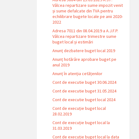
Vâlcea repartizare sume impozit venit
și sume defalcate din TVA pentru
echilibrare bugete locale pe anii 2020-
2022
Adresa 7011 din 08.04.2019 a A.J.F.P.
Vâlcea repartizare trimestre sume
buget local și estimări
Anunț dezbatere buget local 2019
Anunț hotărâre aprobare buget pe
anul 2019
Anunț în atenția cetățenilor
Cont de executie buget 30.06.2024
Cont de executie buget 31.05.2024
Cont de executie buget local 2024
Cont de execuție buget local
28.02.2019
Cont de execuție buget local la
31.03.2019
Cont de execuție buget local la data