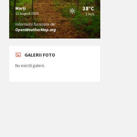
38°C
Marți
11 august 2026
2 m/s
Informații furnizate de:
OpenWeatherMap.org
GALERII FOTO
Nu există galerii.