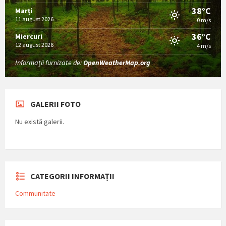
38°C
Marți
11 august 2026
0 m/s
36°C
Miercuri
12 august 2026
4 m/s
Informații furnizate de:
OpenWeatherMap.org
GALERII FOTO
Nu există galerii.
CATEGORII INFORMAȚII
Communitate