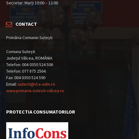
Secretar: Marți 10:00 – 12:00
CONTACT
Primăria Comunei Sutești
Comuna Sutești
Județul Vâlcea, ROMÂNIA
Telefon: 004 0350 524 506
Telefon: 077 875 2564.
Fax: 004 0350 524 590
Email:
sutesti@vl.e-adm.ro
www.primaria-sutesti-valcea.ro
PROTECTIA CONSUMATORILOR