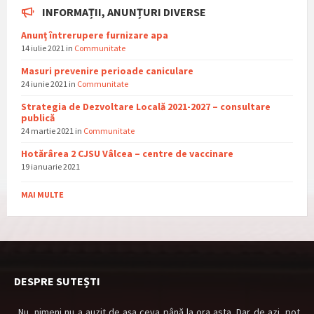
INFORMAȚII, ANUNȚURI DIVERSE
Anunț întrerupere furnizare apa
14 iulie 2021
in
Communitate
Masuri prevenire perioade caniculare
24 iunie 2021
in
Communitate
Strategia de Dezvoltare Locală 2021-2027 – consultare
publică
24 martie 2021
in
Communitate
Hotărârea 2 CJSU Vâlcea – centre de vaccinare
19 ianuarie 2021
MAI MULTE
DESPRE SUTEȘTI
„Nu, nimeni nu a auzit de aşa ceva până la ora asta. Dar de azi, pot