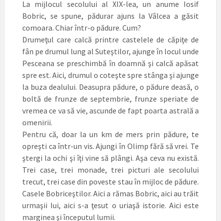
La mijlocul secolului al XIX-lea, un anume Iosif
Bobric, se spune, pădurar ajuns la Vâlcea a găsit
comoara. Chiar într-o pădure. Cum?
Drumeţul care calcă printre castelele de căpiţe de
fân pe drumul lung al Suteştilor, ajunge în locul unde
Pesceana se preschimbă în doamnă şi calcă apăsat
spre est. Aici, drumul o coteşte spre stânga şi ajunge
la buza dealului. Deasupra pădure, o pădure deasă, o
boltă de frunze de septembrie, frunze speriate de
vremea ce va să vie, ascunde de fapt poarta astrală a
omenirii.
Pentru că, doar la un km de mers prin pădure, te
opreşti ca într-un vis. Ajungi în Olimp fără să vrei. Te
ştergi la ochi şi îţi vine să plângi. Aşa ceva nu există.
Trei case, trei monade, trei picturi ale secolului
trecut, trei case din poveste stau în mijloc de pădure.
Casele Bobriceştilor. Aici a rămas Bobric, aici au trăit
urmaşii lui, aici s-a ţesut o uriaşă istorie. Aici este
marginea şi începutul lumii.