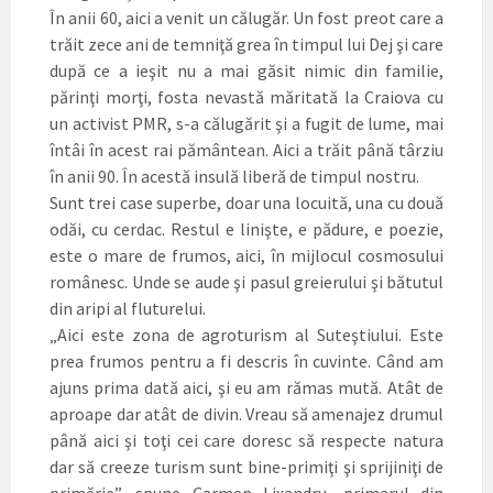
În anii 60, aici a venit un călugăr. Un fost preot care a
trăit zece ani de temniţă grea în timpul lui Dej şi care
după ce a ieşit nu a mai găsit nimic din familie,
părinţi morţi, fosta nevastă măritată la Craiova cu
un activist PMR, s-a călugărit şi a fugit de lume, mai
întâi în acest rai pământean. Aici a trăit până târziu
în anii 90. În acestă insulă liberă de timpul nostru.
Sunt trei case superbe, doar una locuită, una cu două
odăi, cu cerdac. Restul e linişte, e pădure, e poezie,
este o mare de frumos, aici, în mijlocul cosmosului
românesc. Unde se aude şi pasul greierului şi bătutul
din aripi al fluturelui.
„Aici este zona de agroturism al Suteştiului. Este
prea frumos pentru a fi descris în cuvinte. Când am
ajuns prima dată aici, şi eu am rămas mută. Atât de
aproape dar atât de divin. Vreau să amenajez drumul
până aici şi toţi cei care doresc să respecte natura
dar să creeze turism sunt bine-primiţi şi sprijiniţi de
primărie”, spune Carmen Lixandru, primarul din