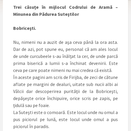
Trei căsuţe în mijlocul Codrului de Aramă –
Minunea din Pădurea Suteştilor
Bobriceşti.
Nu, nimeni nu a auzit de aşa ceva până la ora asta.
Dar de azi, pot spune eu, personal că am ales locul
de unde curcubeele s-au înălţat la cer, de unde parcă
prima biserică a lumii s-a închinat devenirii. Este
ceva pe care poate nimeni nu mai credea că există.
În aceste pagini am scris de Firijba, de zeci de cătune
aflate pe margini de dealuri, uitate sub nucii albi ai
Vâlcii dar descoperirea purităţii de la Bobriceşti,
depăşeşte orice închipuire, orice scris pe zapis, pe
ţidulă sau pe foaie.
La Suteşti este o comoară. Este locul unde nu omul a
pus piciorul pe lună, este locul unde omul a pus
piciorul în paradis.