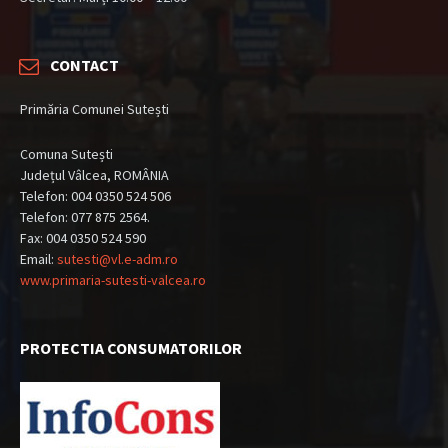
CONTACT
Primăria Comunei Sutești
Comuna Sutești
Județul Vâlcea, ROMÂNIA
Telefon: 004 0350 524 506
Telefon: 077 875 2564.
Fax: 004 0350 524 590
Email:
sutesti@vl.e-adm.ro
www.primaria-sutesti-valcea.ro
PROTECTIA CONSUMATORILOR