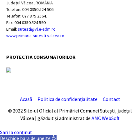
Județul Vâlcea, ROMÂNIA
Telefon: 004 0350 524 506
Telefon: 077 875 2564.
Fax: 004 0350 524 590
Email:
sutesti@vl.e-adm.ro
www.primaria-sutesti-valcea.ro
PROTECTIA CONSUMATORILOR
Acasă
Politica de confidențialitate
Contact
© 2022 Site-ul Oficial al Primăriei Comunei Sutești, județul
Vâlcea | găzduit şi administrat de
AMC WebSoft
Sari la conținut
Deschide bara de unelte