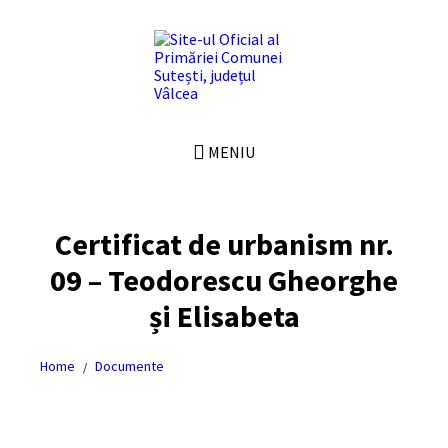
Skip
Skip
Skip
Skip
to
to
to
to
content
left
right
footer
sidebar
sidebar
MENIU
Certificat de urbanism nr.
09 – Teodorescu Gheorghe
și Elisabeta
Home
Documente
/