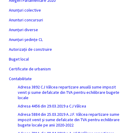
Alegeri Parlamentare 2020
Anunțuri colective
Anunturi concursuri
Anunțuri diverse
Anunțuri ședințe CL
Autorizații de construire
Buget local
Certificate de urbanism
Contabilitate
Adresa 3892 CJ Vâlcea repartizare anuală sume impozit
venit și sume defalcate din TVA pentru echilibrare bugete
locale
Adresa 4456 din 29.03.2019 a CJ Vâlcea
Adresa 5884 din 25.03.2019 A.J.F. Vâlcea repartizare sume
impozit venit și sume defalcate din TVA pentru echilibrare
bugete locale pe anii 2020-2022