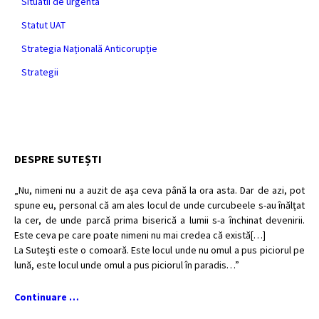
Situatii de urgenta
Statut UAT
Strategia Națională Anticorupție
Strategii
DESPRE SUTEȘTI
„Nu, nimeni nu a auzit de aşa ceva până la ora asta. Dar de azi, pot
spune eu, personal că am ales locul de unde curcubeele s-au înălţat
la cer, de unde parcă prima biserică a lumii s-a închinat devenirii.
Este ceva pe care poate nimeni nu mai credea că există[…]
La Suteşti este o comoară. Este locul unde nu omul a pus piciorul pe
lună, este locul unde omul a pus piciorul în paradis…”
Continuare …