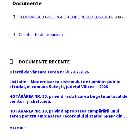
Documente
File
File
TEODORESCU GHEORGHE -TEODORESCU ELISABETA
239 kB
extension:
size:
pdf
Certificate de urbanism
DOCUMENTE RECENTE
Ofertă de vânzare teren nr5/07-07-2026
Licitaţie – Modernizarea sistemului de iluminat public
stradal, în comuna Şuteşti, judeţul Vâlcea – 2026
HOTĂRÂREA NR. 20, privind rectificarea bugetului local de
venituri și cheltuieli.
HOTĂRÂREA NR. 19, privind aprobarea cumpărării unui
teren pentru amplasarea racordului și stației SRMP din
cadrul proiectului de distribuție a gazelor naturale în
comuna Sutești.
MAI MULT ...