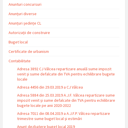
Anunturi concursuri
Anunțuri diverse
Anunțuri ședințe CL
Autorizații de construire
Buget local
Certificate de urbanism
Contabilitate
Adresa 3892 CJ Vâlcea repartizare anuală sume impozit
venit și sume defalcate din TVA pentru echilibrare bugete
locale
Adresa 4456 din 29.03.2019 a CJ Vâlcea
Adresa 5884 din 25.03.2019 A.J.F. Vâlcea repartizare sume
impozit venit și sume defalcate din TVA pentru echilibrare
bugete locale pe anii 2020-2022
Adresa 7011 din 08.04.2019 a A.J.F.P. Vâlcea repartizare
trimestre sume buget local și estimări
Anunț dezbatere buget local 2019