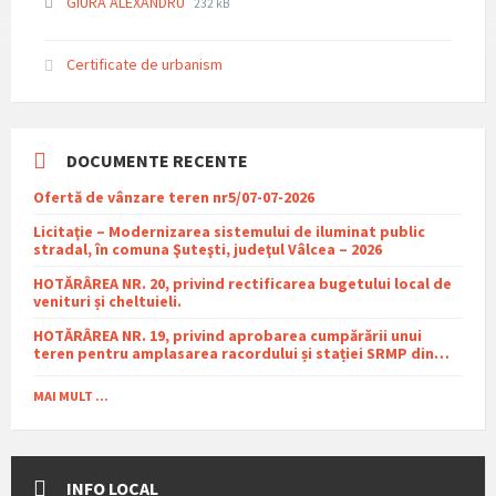
File
File
GIURA ALEXANDRU
232 kB
extension:
size:
pdf
Certificate de urbanism
DOCUMENTE RECENTE
Ofertă de vânzare teren nr5/07-07-2026
Licitaţie – Modernizarea sistemului de iluminat public
stradal, în comuna Şuteşti, judeţul Vâlcea – 2026
HOTĂRÂREA NR. 20, privind rectificarea bugetului local de
venituri și cheltuieli.
HOTĂRÂREA NR. 19, privind aprobarea cumpărării unui
teren pentru amplasarea racordului și stației SRMP din
cadrul proiectului de distribuție a gazelor naturale în
comuna Sutești.
MAI MULT ...
INFO LOCAL