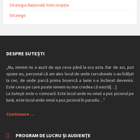
Strategia Națională Anticorupție
Strategii
DESPRE SUTEȘTI
„Nu, nimeni nu a auzit de aşa ceva până la ora asta. Dar de azi, pot
spune eu, personal că am ales locul de unde curcubeele s-au înălţat
la cer, de unde parcă prima biserică a lumii s-a închinat devenirii.
Este ceva pe care poate nimeni nu mai credea că există[…]
La Suteşti este o comoară. Este locul unde nu omul a pus piciorul pe
lună, este locul unde omul a pus piciorul în paradis…”
Continuare …
PROGRAM DE LUCRU ȘI AUDIENȚE