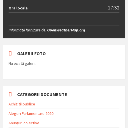
17:32
Ora locala
Informații furnizate de:
OpenWeatherMap.org
GALERII FOTO
Nu există galerii.
CATEGORII DOCUMENTE
Achizitii publice
Alegeri Parlamentare 2020
Anunțuri colective