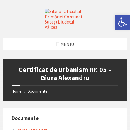
Skip
Skip
Skip
Skip
to
to
to
to
content
left
right
footer
Deschide bara de unelte
sidebar
sidebar
MENIU
Certificat de urbanism nr. 05 –
Giura Alexandru
Home
Documente
/
Documente