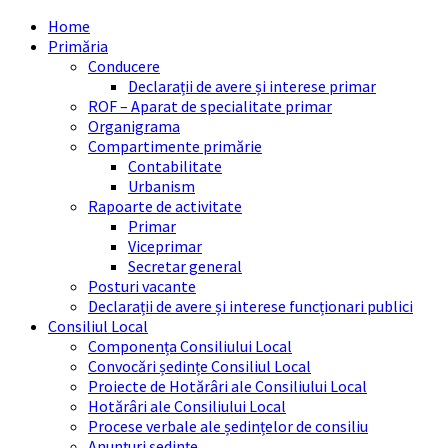
Skip
Skip
Skip
Skip
Home
to
to
to
to
Primăria
content
left
right
footer
Conducere
sidebar
sidebar
Declarații de avere și interese primar
ROF – Aparat de specialitate primar
Organigrama
Compartimente primărie
Contabilitate
Urbanism
Rapoarte de activitate
Primar
Viceprimar
Secretar general
Posturi vacante
Declarații de avere și interese funcționari publici
Consiliul Local
Componența Consiliului Local
Convocări ședințe Consiliul Local
Proiecte de Hotărâri ale Consiliului Local
Hotărâri ale Consiliului Local
Procese verbale ale ședințelor de consiliu
Anunțuri ședințe