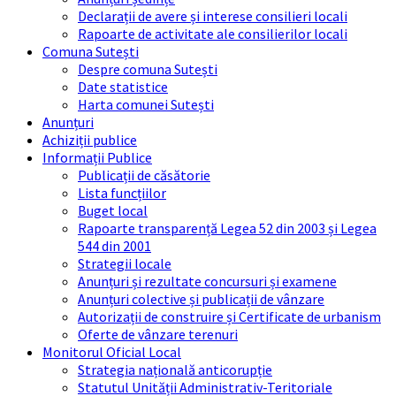
Declarații de avere și interese consilieri locali
Rapoarte de activitate ale consilierilor locali
Comuna Sutești
Despre comuna Sutești
Date statistice
Harta comunei Sutești
Anunțuri
Achiziții publice
Informații Publice
Publicații de căsătorie
Lista funcțiilor
Buget local
Rapoarte transparență Legea 52 din 2003 și Legea
544 din 2001
Strategii locale
Anunțuri și rezultate concursuri și examene
Anunțuri colective și publicații de vânzare
Autorizații de construire și Certificate de urbanism
Oferte de vânzare terenuri
Monitorul Oficial Local
Strategia națională anticorupție
Statutul Unității Administrativ-Teritoriale