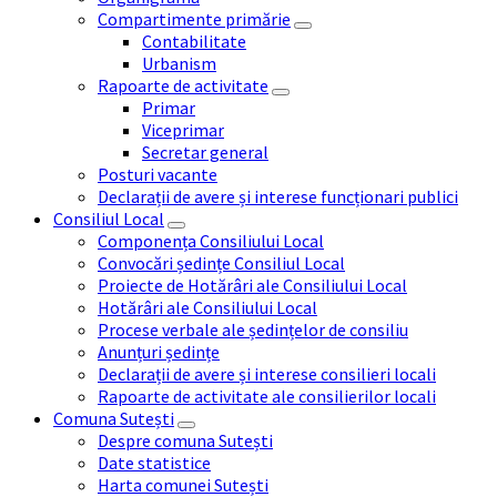
Compartimente primărie
Contabilitate
Urbanism
Rapoarte de activitate
Primar
Viceprimar
Secretar general
Posturi vacante
Declarații de avere și interese funcționari publici
Consiliul Local
Componența Consiliului Local
Convocări ședințe Consiliul Local
Proiecte de Hotărâri ale Consiliului Local
Hotărâri ale Consiliului Local
Procese verbale ale ședințelor de consiliu
Anunțuri ședințe
Declarații de avere și interese consilieri locali
Rapoarte de activitate ale consilierilor locali
Comuna Sutești
Despre comuna Sutești
Date statistice
Harta comunei Sutești