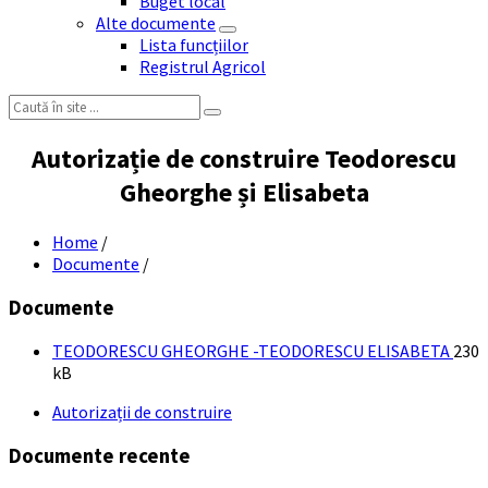
Buget local
Alte documente
Lista funcțiilor
Registrul Agricol
Search:
Autorizație de construire Teodorescu
Gheorghe și Elisabeta
Home
/
Documente
/
Documente
File
File
TEODORESCU GHEORGHE -TEODORESCU ELISABETA
230
exte
size:
kB
pdf
Autorizații de construire
Documente recente