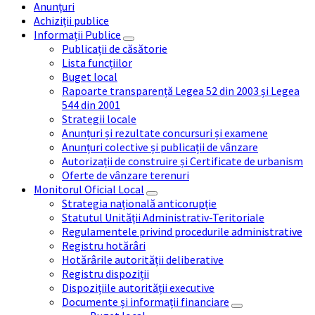
Anunțuri
Achiziții publice
Informații Publice
Publicații de căsătorie
Lista funcțiilor
Buget local
Rapoarte transparență Legea 52 din 2003 și Legea
544 din 2001
Strategii locale
Anunțuri și rezultate concursuri și examene
Anunțuri colective și publicații de vânzare
Autorizații de construire și Certificate de urbanism
Oferte de vânzare terenuri
Monitorul Oficial Local
Strategia națională anticorupție
Statutul Unității Administrativ-Teritoriale
Regulamentele privind procedurile administrative
Registru hotărâri
Hotărârile autorității deliberative
Registru dispoziții
Dispozițiile autorității executive
Documente și informații financiare