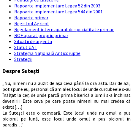
Rapoarte implementare Legea 52 din 2003
Rapoarte implementare Legea 544 din 2001
Rapoarte primar
Registrul Agricol
Regulament intern aparat de specialitate primar
ROF aparat propriu primar
Situatii de urgenta
Statut UAT
Strategia Națională Anticorupție
Strategii
Despre Sutești
„Nu, nimeni nu a auzit de aşa ceva până la ora asta. Dar de azi,
pot spune eu, personal că am ales locul de unde curcubeele s-au
înălţat la cer, de unde parcă prima biserică a lumii s-a închinat
devenirii. Este ceva pe care poate nimeni nu mai credea că
există[…]
La Suteşti este o comoară. Este locul unde nu omul a pus
piciorul pe lună, este locul unde omul a pus piciorul în
paradis…”