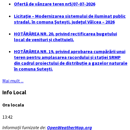
Ofertă de vânzare teren nr5/07-07-2026
Licitaţie – Modernizarea sistemului de iluminat public
stradal, în comuna Şuteşti, judeţul Vâlcea – 2026
HOTĂRÂREA NR. 20, privind rectificarea bugetului
local de venituri și cheltuieli.
HOTĂRÂREA NR. 19, privind aprobarea cumpărării unui
teren pentru amplasarea racordului și stației SRMP
din cadrul proiectului de distribuție a gazelor naturale
în comuna Sutești.
Mai mult ...
Info Local
Ora locala
13:42
Informații furnizate de:
OpenWeatherMap.org