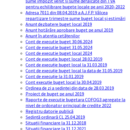
sume impozit venit și sume defalcate din TVA
pentru echilibrare bugete locale pe anii 2020-2022
Adresa 7011 din 08.04.2019 a A.J.F.P. Vâlcea
repartizare trimestre sume buget local și estimări
Anunț dezbatere buget local 2019
Anunț hotărâre aprobare buget pe anul 2019
Anunț în atenția cetățenilor
Cont de executie buget 30.06.2024
Cont de executie buget 31.05.2024
Cont de executie buget local 2024
Cont de execuție buget local 28.02.2019
Cont de execuție buget local la 31.03.2019
Cont de execuție buget local la data de 31.05.2019
Cont de execuție la 31.01.2019
Cont execuție buget local la 30.04.2019
Ordinea de zi a ședinței din data de 28.03.2019
Proiect de buget pe anul 2019
Raporte de executie bugetara COFOG3 agregate la
nivel de ordonator principal de credite 2022
Registru datorie publică
Ședință ordinară CL 25.04.2019
Situații financiare la 31.12.2018
Situaţii financiare la 31.12.2021