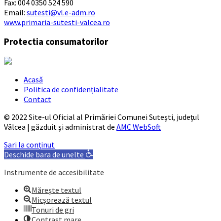
Fax: 004 0350 524 590
Email:
sutesti@vl.e-adm.ro
www.primaria-sutesti-valcea.ro
Protectia consumatorilor
Acasă
Politica de confidențialitate
Contact
© 2022 Site-ul Oficial al Primăriei Comunei Sutești, județul
Vâlcea | găzduit şi administrat de
AMC WebSoft
Sari la conținut
Deschide bara de unelte
Instrumente de accesibilitate
Mărește textul
Micșorează textul
Tonuri de gri
Contrast mare