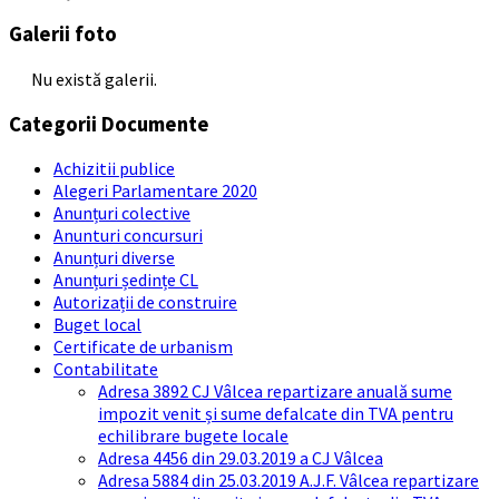
Galerii foto
Nu există galerii.
Categorii Documente
Achizitii publice
Alegeri Parlamentare 2020
Anunțuri colective
Anunturi concursuri
Anunțuri diverse
Anunțuri ședințe CL
Autorizații de construire
Buget local
Certificate de urbanism
Contabilitate
Adresa 3892 CJ Vâlcea repartizare anuală sume
impozit venit și sume defalcate din TVA pentru
echilibrare bugete locale
Adresa 4456 din 29.03.2019 a CJ Vâlcea
Adresa 5884 din 25.03.2019 A.J.F. Vâlcea repartizare