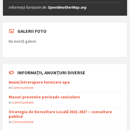
Informații furnizate de:
OpenWeatherMap.org
GALERII FOTO
Nu există galerii.
INFORMAȚII, ANUNȚURI DIVERSE
Anunț întrerupere furnizare apa
in
Communitate
Masuri prevenire perioade caniculare
in
Communitate
Strategia de Dezvoltare Locală 2021-2027 – consultare
publică
in
Communitate