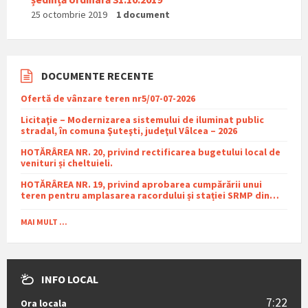
25 octombrie 2019
1 document
DOCUMENTE RECENTE
Ofertă de vânzare teren nr5/07-07-2026
Licitaţie – Modernizarea sistemului de iluminat public
stradal, în comuna Şuteşti, judeţul Vâlcea – 2026
HOTĂRÂREA NR. 20, privind rectificarea bugetului local de
venituri și cheltuieli.
HOTĂRÂREA NR. 19, privind aprobarea cumpărării unui
teren pentru amplasarea racordului și stației SRMP din
cadrul proiectului de distribuție a gazelor naturale în
comuna Sutești.
MAI MULT ...
INFO LOCAL
7:22
Ora locala