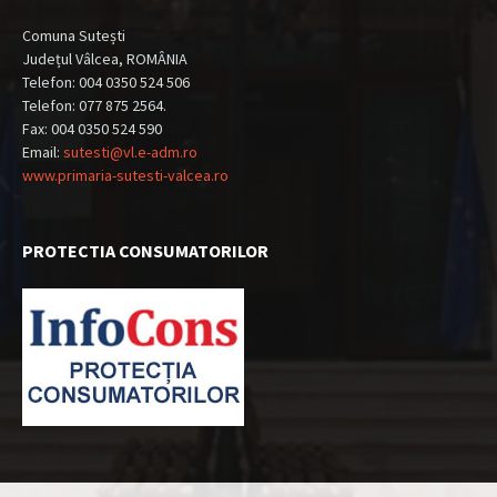
Comuna Sutești
Județul Vâlcea, ROMÂNIA
Telefon: 004 0350 524 506
Telefon: 077 875 2564.
Fax: 004 0350 524 590
Email:
sutesti@vl.e-adm.ro
www.primaria-sutesti-valcea.ro
PROTECTIA CONSUMATORILOR