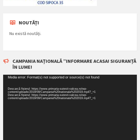
NOUTĂȚI
Nu există noutăţi.
CAMPANIA NAȚIONALĂ ”INFORMARE ACASA! SIGURANȚĂ
ÎN LUME!
Player
Media error: Format(s) not supported or source(s) not found
video
Descarcă fișierul: https://www.primaria-sutesti-valcea.ro/wp-
content/uploads/2019/09/Campania%20nationala%202019.mp4?_=1
Descarcă fișierul: https://www.primaria-sutesti-valcea.ro/wp-
content/uploads/2019/09/Campania%20nationala%202019.mp4?_=1