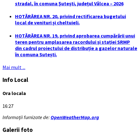
stradal, în comuna Şuteşti, judeţul Vâlcea – 2026
HOTĂRÂREA NR. 20, privind rectificarea bugetului
local de venituri și cheltuieli.
HOTĂRÂREA NR. 19, privind aprobarea cumpărării unui
teren pentru amplasarea racordului și stației SRMP
din cadrul proiectului de distribuție a gazelor naturale
în comuna Sutești.
Mai mult ...
Info Local
Ora locala
16:27
Informații furnizate de:
OpenWeatherMap.org
Galerii foto