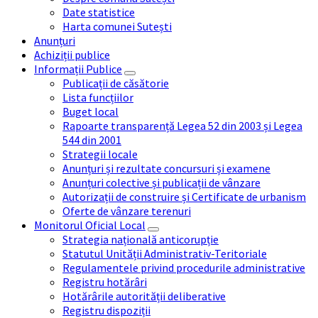
Date statistice
Harta comunei Sutești
Anunțuri
Achiziții publice
Informații Publice
Publicații de căsătorie
Lista funcțiilor
Buget local
Rapoarte transparență Legea 52 din 2003 și Legea
544 din 2001
Strategii locale
Anunțuri și rezultate concursuri și examene
Anunțuri colective și publicații de vânzare
Autorizații de construire și Certificate de urbanism
Oferte de vânzare terenuri
Monitorul Oficial Local
Strategia națională anticorupție
Statutul Unității Administrativ-Teritoriale
Regulamentele privind procedurile administrative
Registru hotărâri
Hotărârile autorității deliberative
Registru dispoziții