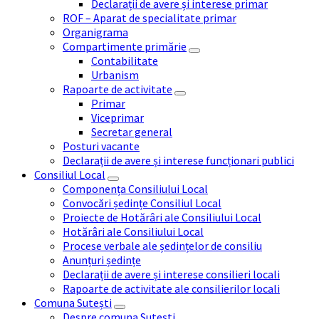
Declarații de avere și interese primar
ROF – Aparat de specialitate primar
Organigrama
Compartimente primărie
Contabilitate
Urbanism
Rapoarte de activitate
Primar
Viceprimar
Secretar general
Posturi vacante
Declarații de avere și interese funcționari publici
Consiliul Local
Componența Consiliului Local
Convocări ședințe Consiliul Local
Proiecte de Hotărâri ale Consiliului Local
Hotărâri ale Consiliului Local
Procese verbale ale ședințelor de consiliu
Anunțuri ședințe
Declarații de avere și interese consilieri locali
Rapoarte de activitate ale consilierilor locali
Comuna Sutești
Despre comuna Sutești