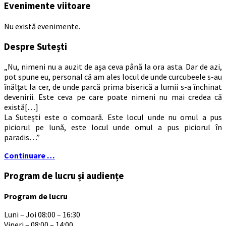
Evenimente viitoare
Nu există evenimente.
Despre Sutești
„Nu, nimeni nu a auzit de aşa ceva până la ora asta. Dar de azi,
pot spune eu, personal că am ales locul de unde curcubeele s-au
înălţat la cer, de unde parcă prima biserică a lumii s-a închinat
devenirii. Este ceva pe care poate nimeni nu mai credea că
există[…]
La Suteşti este o comoară. Este locul unde nu omul a pus
piciorul pe lună, este locul unde omul a pus piciorul în
paradis…”
Continuare …
Program de lucru și audiențe
Program de lucru
Luni – Joi 08:00 – 16:30
Vineri – 08:00 – 14:00