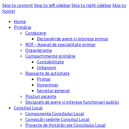
Skip to content
Skip to left sidebar
Skip to right sidebar
Skip to
footer
Home
Primăria
Conducere
Declarații de avere și interese primar
ROF – Aparat de specialitate primar
Organigrama
Compartimente primărie
Contabilitate
Urbanism
Rapoarte de activitate
Primar
Viceprimar
Secretar general
Posturi vacante
Declarații de avere și interese funcționari publici
Consiliul Local
Componența Consiliului Local
Convocări ședințe Consiliul Local
Proiecte de Hotărâri ale Consiliului Local