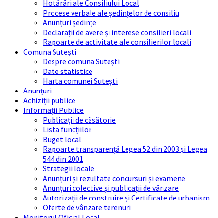
Hotărâri ale Consiliului Local
Procese verbale ale ședințelor de consiliu
Anunțuri ședințe
Declarații de avere și interese consilieri locali
Rapoarte de activitate ale consilierilor locali
Comuna Sutești
Despre comuna Sutești
Date statistice
Harta comunei Sutești
Anunțuri
Achiziții publice
Informații Publice
Publicații de căsătorie
Lista funcțiilor
Buget local
Rapoarte transparență Legea 52 din 2003 și Legea
544 din 2001
Strategii locale
Anunțuri și rezultate concursuri și examene
Anunțuri colective și publicații de vânzare
Autorizații de construire și Certificate de urbanism
Oferte de vânzare terenuri
Monitorul Oficial Local