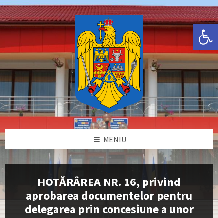
Skip
Skip
Skip
Skip
to
to
to
to
content
left
right
footer
Deschide bara de unelte
sidebar
sidebar
MENIU
HOTĂRÂREA NR. 16, privind
aprobarea documentelor pentru
delegarea prin concesiune a unor