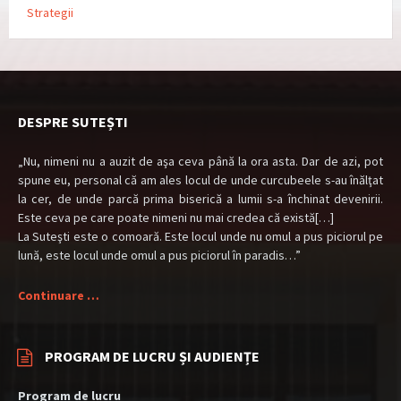
Strategii
DESPRE SUTEȘTI
„Nu, nimeni nu a auzit de aşa ceva până la ora asta. Dar de azi, pot
spune eu, personal că am ales locul de unde curcubeele s-au înălţat
la cer, de unde parcă prima biserică a lumii s-a închinat devenirii.
Este ceva pe care poate nimeni nu mai credea că există[…]
La Suteşti este o comoară. Este locul unde nu omul a pus piciorul pe
lună, este locul unde omul a pus piciorul în paradis…”
Continuare …
PROGRAM DE LUCRU ȘI AUDIENȚE
Program de lucru