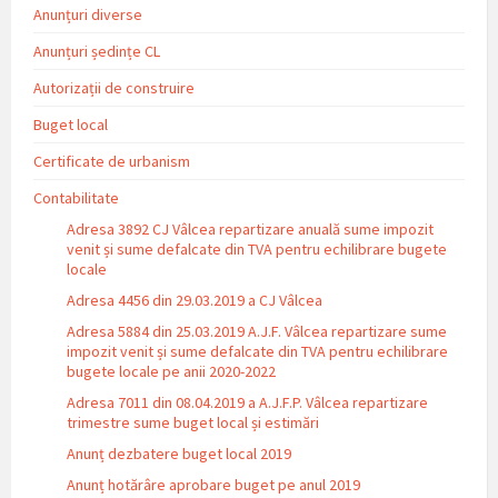
Anunțuri diverse
Anunțuri ședințe CL
Autorizații de construire
Buget local
Certificate de urbanism
Contabilitate
Adresa 3892 CJ Vâlcea repartizare anuală sume impozit
venit și sume defalcate din TVA pentru echilibrare bugete
locale
Adresa 4456 din 29.03.2019 a CJ Vâlcea
Adresa 5884 din 25.03.2019 A.J.F. Vâlcea repartizare sume
impozit venit și sume defalcate din TVA pentru echilibrare
bugete locale pe anii 2020-2022
Adresa 7011 din 08.04.2019 a A.J.F.P. Vâlcea repartizare
trimestre sume buget local și estimări
Anunț dezbatere buget local 2019
Anunț hotărâre aprobare buget pe anul 2019