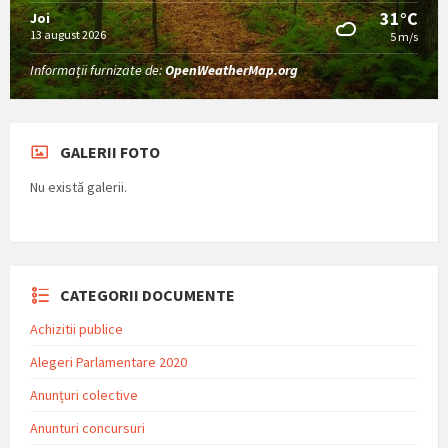
31°C
Joi
13 august 2026
5 m/s
Informații furnizate de:
OpenWeatherMap.org
GALERII FOTO
Nu există galerii.
CATEGORII DOCUMENTE
Achizitii publice
Alegeri Parlamentare 2020
Anunțuri colective
Anunturi concursuri