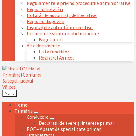
Regulamentele privind procedurile administrative
Registru hotărâri
Hotărârile autorității deliberative
Registru dispoziții
Dispozițiile autorității executive
Documente și informații financiare
Buget local
Alte documente
Lista funcțiilor
Registrul Agricol
Meniu
Home
Primăria
Conducere
Declarații de avere și interese primar
ROF – Aparat de specialitate primar
Organigrama