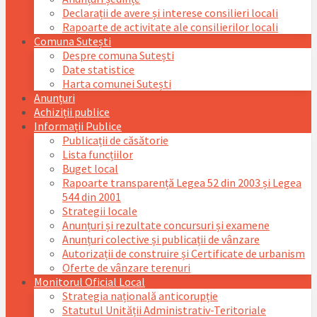
Declarații de avere și interese consilieri locali
Rapoarte de activitate ale consilierilor locali
Comuna Sutești
Despre comuna Sutești
Date statistice
Harta comunei Sutești
Anunțuri
Achiziții publice
Informații Publice
Publicații de căsătorie
Lista funcțiilor
Buget local
Rapoarte transparență Legea 52 din 2003 și Legea
544 din 2001
Strategii locale
Anunțuri și rezultate concursuri și examene
Anunțuri colective și publicații de vânzare
Autorizații de construire și Certificate de urbanism
Oferte de vânzare terenuri
Monitorul Oficial Local
Strategia națională anticorupție
Statutul Unității Administrativ-Teritoriale