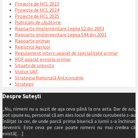
Proiecte de HCL 2023
Proiecte de HCL 2024
Proiecte de HCL 2025
Publicații de căsătorie
Rapoarte implementare Legea 52 din 2003
Rapoarte implementare Legea 544 din 2001
Rapoarte primar
Registrul Agricol
Regulament intern aparat de specialitate primar
ROF aparat propriu primar
Situatii de urgenta
Statut UAT
Strategia Națională Anticorupție
Strategii
Despre Sutești
„Nu, nimeni nu a auzit de aşa ceva până la ora asta. Dar de azi,
pot spune eu, personal că am ales locul de unde curcubeele s-au
înălţat la cer, de unde parcă prima biserică a lumii s-a închinat
devenirii. Este ceva pe care poate nimeni nu mai credea că
există[…]