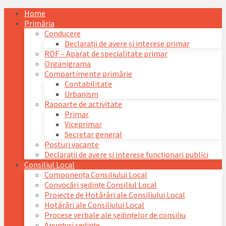
Skip
Skip
Skip
Skip
Home
to
to
to
to
Primăria
content
left
right
footer
Conducere
sidebar
sidebar
Declarații de avere și interese primar
ROF – Aparat de specialitate primar
Organigrama
Compartimente primărie
Contabilitate
Urbanism
Rapoarte de activitate
Primar
Viceprimar
Secretar general
Posturi vacante
Declarații de avere și interese funcționari publici
Consiliul Local
Componența Consiliului Local
Convocări ședințe Consiliul Local
Proiecte de Hotărâri ale Consiliului Local
Hotărâri ale Consiliului Local
Procese verbale ale ședințelor de consiliu
Anunțuri ședințe