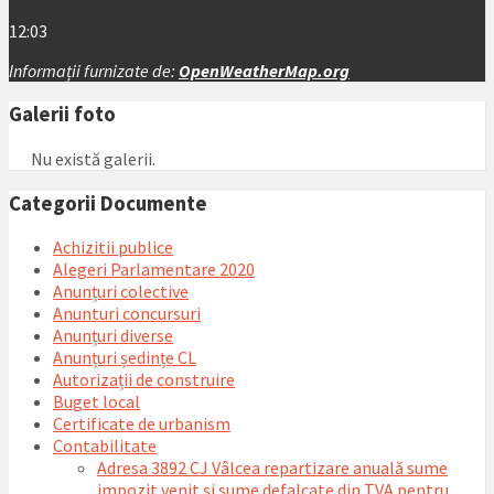
12:03
Informații furnizate de:
OpenWeatherMap.org
Galerii foto
Nu există galerii.
Categorii Documente
Achizitii publice
Alegeri Parlamentare 2020
Anunțuri colective
Anunturi concursuri
Anunțuri diverse
Anunțuri ședințe CL
Autorizații de construire
Buget local
Certificate de urbanism
Contabilitate
Adresa 3892 CJ Vâlcea repartizare anuală sume
impozit venit și sume defalcate din TVA pentru