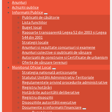
Anunțuri
Achiziții publice
Informații Publice
Publicații de căsătorie
Lista funcțiilor
Buget local
Rapoarte transparență Legea 52 din 2003 și Legea
544 din 2001
Strategii locale
Anunțuri și rezultate concursuri și examene
Anunțuri colective și publicații de vânzare
Autorizații de construire și Certificate de urbanism
Oferte de vânzare terenuri
Monitorul Oficial Local
Strategia națională anticorupție
Statutul Unității Administrativ-Teritoriale
Regulamentele privind procedurile administrative
Registru hotărâri
Hotărârile autorității deliberative
Registru dispoziții
Dispozițiile autorității executive
Documente și informații financiare