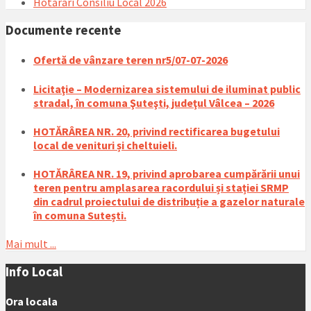
Hotărâri Consiliu Local 2026
pdf
Documente recente
Ofertă de vânzare teren nr5/07-07-2026
Licitaţie – Modernizarea sistemului de iluminat public
stradal, în comuna Şuteşti, judeţul Vâlcea – 2026
HOTĂRÂREA NR. 20, privind rectificarea bugetului
local de venituri și cheltuieli.
HOTĂRÂREA NR. 19, privind aprobarea cumpărării unui
teren pentru amplasarea racordului și stației SRMP
din cadrul proiectului de distribuție a gazelor naturale
în comuna Sutești.
Mai mult ...
Info Local
Ora locala