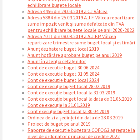
echilibrare bugete locale
Adresa 4456 din 29.03.2019 a CJ Vâlcea
Adresa 5884 din 25.03.2019 A.J.F. Vâlcea repartizare
sume impozit venit și sume defalcate din TVA
pentru echilibrare bugete locale pe anii 2020-2022
Adresa 7011 din 08.04.2019 a A.J.F.P. Vâlcea
repartizare trimestre sume buget local și estimări
Anunț dezbatere buget local 2019
Anunț hotărâre aprobare buget pe anul 2019
Anunț în atenția cetățenilor
Cont de executie buget 30.06.2024
Cont de executie buget 31.05.2024
Cont de executie buget local 2024
Cont de execuție buget local 28.02.2019
Cont de execuție buget local la 31.03.2019
Cont de execuție buget local la data de 31.05.2019
Cont de execuție la 31.01.2019
Cont execuție buget local la 30.04.2019
Ordinea de zi a ședinței din data de 28.03.2019
Proiect de buget pe anul 2019
Raporte de executie bugetara COFOG3 agregate la
nivel de ordonator principal de credite 2022