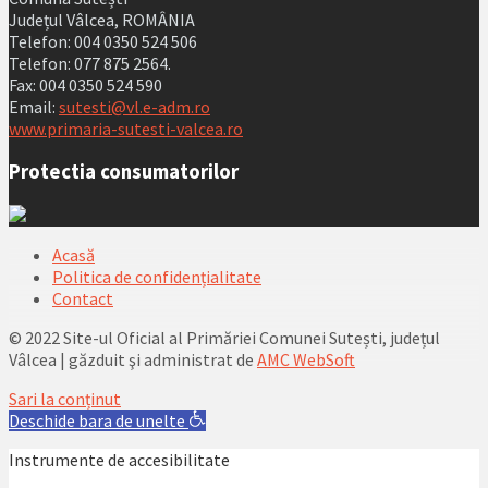
Județul Vâlcea, ROMÂNIA
Telefon: 004 0350 524 506
Telefon: 077 875 2564.
Fax: 004 0350 524 590
Email:
sutesti@vl.e-adm.ro
www.primaria-sutesti-valcea.ro
Protectia consumatorilor
Acasă
Politica de confidențialitate
Contact
© 2022 Site-ul Oficial al Primăriei Comunei Sutești, județul
Vâlcea | găzduit şi administrat de
AMC WebSoft
Sari la conținut
Deschide bara de unelte
Instrumente de accesibilitate