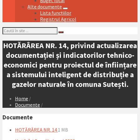
Buget local
Alte documente
Lista funcțiilor
Registrul Agricol
Search:
HOTĂRÂREA NR. 14, privind actualizarea
documentației și indicatorilor tehnico-
economici pentru proiectul de înființare
a sistemului inteligent de distribuție a
gazelor naturale în comuna Sutești.
Home
/
Documente
/
Documente
File
File
HOTĂRÂREA NR. 14
1 MB
extension:
size: