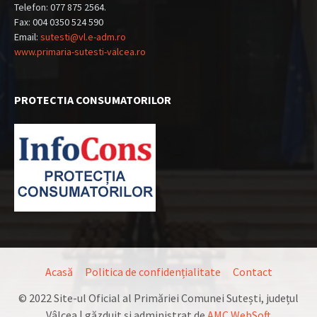
Telefon: 077 875 2564.
Fax: 004 0350 524 590
Email:
sutesti@vl.e-adm.ro
www.primaria-sutesti-valcea.ro
PROTECTIA CONSUMATORILOR
Acasă
Politica de confidențialitate
Contact
© 2022 Site-ul Oficial al Primăriei Comunei Sutești, județul
Vâlcea | găzduit şi administrat de
AMC WebSoft