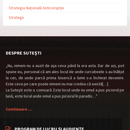
Strategia Națională Anticorupție
Strategii
DESPRE SUTEȘTI
„Nu, nimeni nu a auzit de aşa ceva până la ora asta. Dar de azi, pot
spune eu, personal că am ales locul de unde curcubeele s-au înălţat
la cer, de unde parcă prima biserică a lumii s-a închinat devenirii.
Este ceva pe care poate nimeni nu mai credea că există[…]
La Suteşti este o comoară. Este locul unde nu omul a pus piciorul pe
lună, este locul unde omul a pus piciorul în paradis…”
Continuare …
PROGRAM DE LUCRU ȘI AUDIENȚE