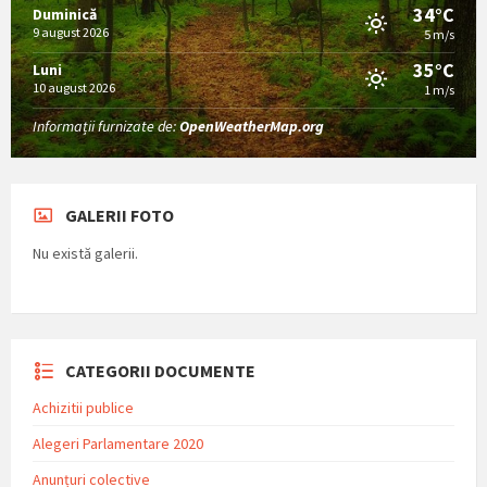
34°C
Duminică
9 august 2026
5 m/s
35°C
Luni
10 august 2026
1 m/s
Informații furnizate de:
OpenWeatherMap.org
GALERII FOTO
Nu există galerii.
CATEGORII DOCUMENTE
Achizitii publice
Alegeri Parlamentare 2020
Anunțuri colective