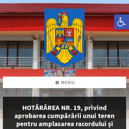
Skip
Skip
Skip
Skip
to
to
to
to
content
left
right
footer
Deschide bara de unelte
sidebar
sidebar
MENIU
HOTĂRÂREA NR. 19, privind
aprobarea cumpărării unui teren
pentru amplasarea racordului și