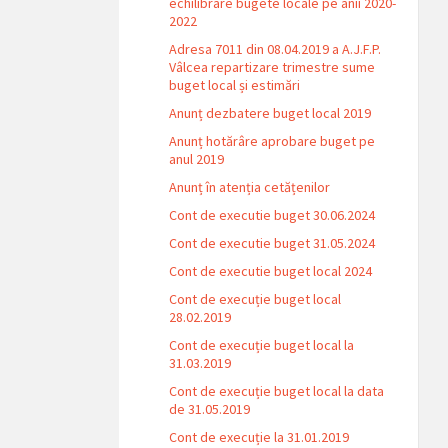
echilibrare bugete locale pe anii 2020-
2022
Adresa 7011 din 08.04.2019 a A.J.F.P.
Vâlcea repartizare trimestre sume
buget local și estimări
Anunț dezbatere buget local 2019
Anunț hotărâre aprobare buget pe
anul 2019
Anunț în atenția cetățenilor
Cont de executie buget 30.06.2024
Cont de executie buget 31.05.2024
Cont de executie buget local 2024
Cont de execuție buget local
28.02.2019
Cont de execuție buget local la
31.03.2019
Cont de execuție buget local la data
de 31.05.2019
Cont de execuție la 31.01.2019