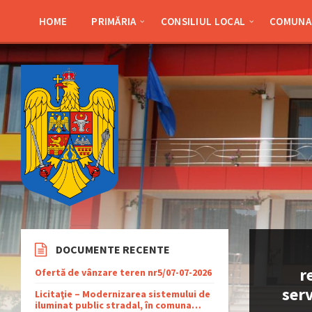
Skip
Skip
Skip
Skip
to
to
to
to
HOME
PRIMĂRIA
CONSILIUL LOCAL
COMUNA 
content
left
right
footer
sidebar
sidebar
DOCUMENTE RECENTE
r
Ofertă de vânzare teren nr5/07-07-2026
serv
Licitaţie – Modernizarea sistemului de
iluminat public stradal, în comuna