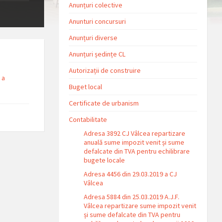
Anunțuri colective
Anunturi concursuri
Anunțuri diverse
Anunțuri ședințe CL
Autorizații de construire
 a
Buget local
Certificate de urbanism
Contabilitate
Adresa 3892 CJ Vâlcea repartizare
anuală sume impozit venit și sume
defalcate din TVA pentru echilibrare
bugete locale
Adresa 4456 din 29.03.2019 a CJ
Vâlcea
Adresa 5884 din 25.03.2019 A.J.F.
Vâlcea repartizare sume impozit venit
și sume defalcate din TVA pentru