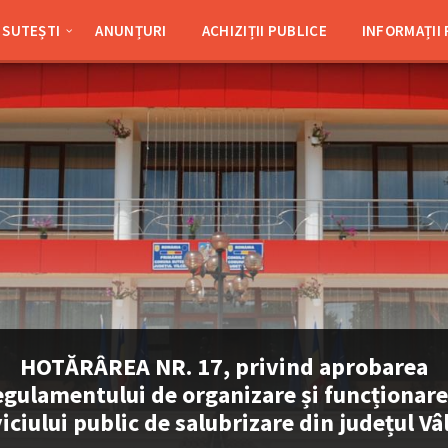
SUTEȘTI
ANUNȚURI
ACHIZIȚII PUBLICE
INFORMAȚII
HOTĂRÂREA NR. 17, privind aprobarea
egulamentului de organizare și funcționare
iciului public de salubrizare din județul Vâ