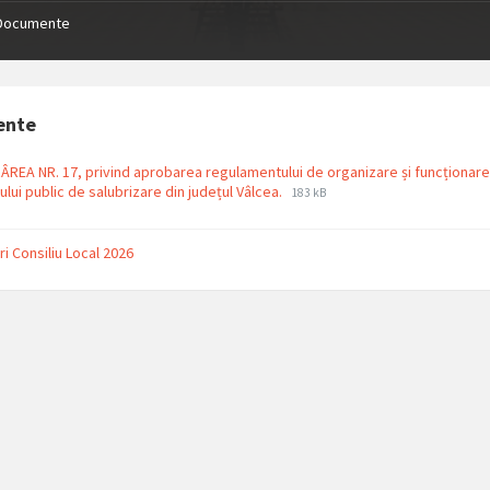
Documente
ente
REA NR. 17, privind aprobarea regulamentului de organizare și funcționare
File
File
iului public de salubrizare din județul Vâlcea.
183 kB
extension:
size:
pdf
ri Consiliu Local 2026