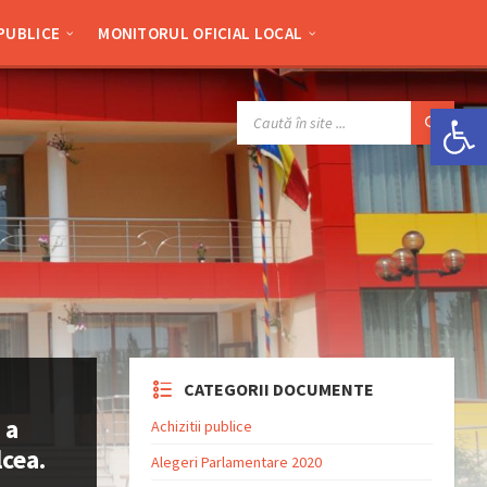
 PUBLICE
MONITORUL OFICIAL LOCAL
Deschide bara de unelte
SEARCH:
CATEGORII DOCUMENTE
 a
Achizitii publice
lcea.
Alegeri Parlamentare 2020