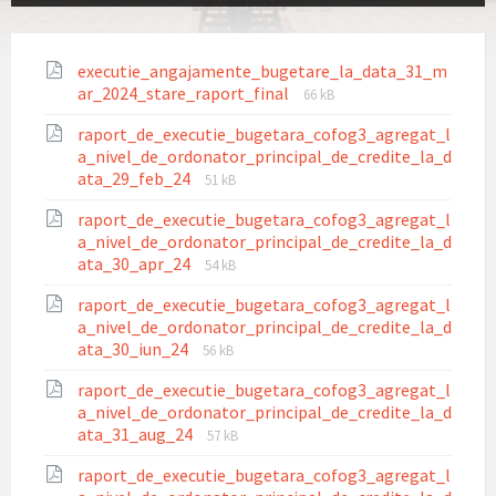
executie_angajamente_bugetare_la_data_31_m
File
File
ar_2024_stare_raport_final
66 kB
extension:
size:
raport_de_executie_bugetara_cofog3_agregat_l
pdf
a_nivel_de_ordonator_principal_de_credite_la_d
File
File
ata_29_feb_24
51 kB
extension:
size:
raport_de_executie_bugetara_cofog3_agregat_l
pdf
a_nivel_de_ordonator_principal_de_credite_la_d
File
File
ata_30_apr_24
54 kB
extension:
size:
raport_de_executie_bugetara_cofog3_agregat_l
pdf
a_nivel_de_ordonator_principal_de_credite_la_d
File
File
ata_30_iun_24
56 kB
extension:
size:
raport_de_executie_bugetara_cofog3_agregat_l
pdf
a_nivel_de_ordonator_principal_de_credite_la_d
File
File
ata_31_aug_24
57 kB
extension:
size:
raport_de_executie_bugetara_cofog3_agregat_l
pdf