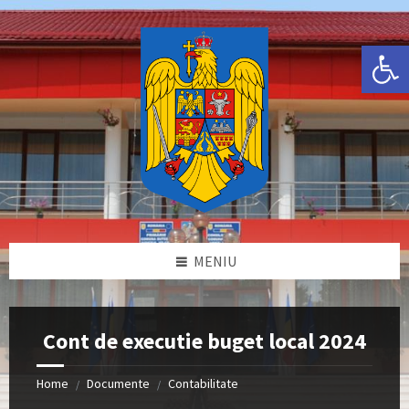
Skip
Skip
Skip
Skip
to
to
to
to
content
left
right
footer
Deschide bara de unelte
sidebar
sidebar
MENIU
Cont de executie buget local 2024
Home
Documente
Contabilitate
/
/