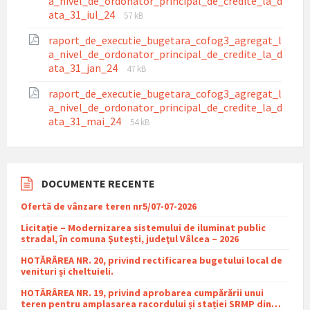
a_nivel_de_ordonator_principal_de_credite_la_d
File
File
ata_31_iul_24
57 kB
extension:
size:
raport_de_executie_bugetara_cofog3_agregat_l
pdf
a_nivel_de_ordonator_principal_de_credite_la_d
File
File
ata_31_jan_24
47 kB
extension:
size:
raport_de_executie_bugetara_cofog3_agregat_l
pdf
a_nivel_de_ordonator_principal_de_credite_la_d
File
File
ata_31_mai_24
54 kB
extension:
size:
pdf
DOCUMENTE RECENTE
Ofertă de vânzare teren nr5/07-07-2026
Licitaţie – Modernizarea sistemului de iluminat public
stradal, în comuna Şuteşti, judeţul Vâlcea – 2026
HOTĂRÂREA NR. 20, privind rectificarea bugetului local de
venituri și cheltuieli.
HOTĂRÂREA NR. 19, privind aprobarea cumpărării unui
teren pentru amplasarea racordului și stației SRMP din