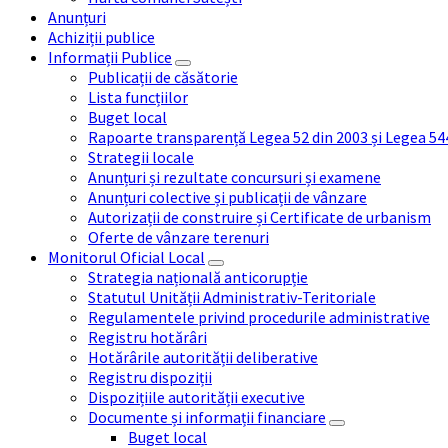
Anunțuri
Achiziții publice
Informații Publice
Publicații de căsătorie
Lista funcțiilor
Buget local
Rapoarte transparență Legea 52 din 2003 și Legea 54
Strategii locale
Anunțuri și rezultate concursuri și examene
Anunțuri colective și publicații de vânzare
Autorizații de construire și Certificate de urbanism
Oferte de vânzare terenuri
Monitorul Oficial Local
Strategia națională anticorupție
Statutul Unității Administrativ-Teritoriale
Regulamentele privind procedurile administrative
Registru hotărâri
Hotărârile autorității deliberative
Registru dispoziții
Dispozițiile autorității executive
Documente și informații financiare
Buget local