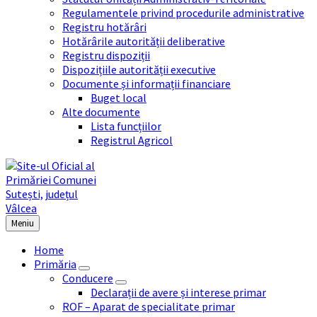
Regulamentele privind procedurile administrative
Registru hotărâri
Hotărârile autorității deliberative
Registru dispoziții
Dispozițiile autorității executive
Documente și informații financiare
Buget local
Alte documente
Lista funcțiilor
Registrul Agricol
Meniu
Home
Primăria
Conducere
Declarații de avere și interese primar
ROF – Aparat de specialitate primar