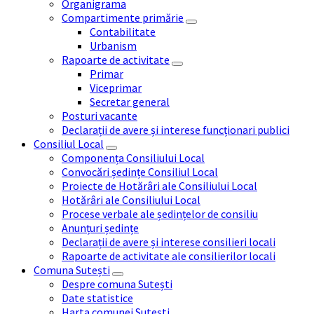
Organigrama
Compartimente primărie
Contabilitate
Urbanism
Rapoarte de activitate
Primar
Viceprimar
Secretar general
Posturi vacante
Declarații de avere și interese funcționari publici
Consiliul Local
Componența Consiliului Local
Convocări ședințe Consiliul Local
Proiecte de Hotărâri ale Consiliului Local
Hotărâri ale Consiliului Local
Procese verbale ale ședințelor de consiliu
Anunțuri ședințe
Declarații de avere și interese consilieri locali
Rapoarte de activitate ale consilierilor locali
Comuna Sutești
Despre comuna Sutești
Date statistice
Harta comunei Sutești