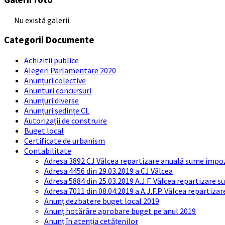
Nu există galerii.
Categorii Documente
Achizitii publice
Alegeri Parlamentare 2020
Anunțuri colective
Anunturi concursuri
Anunțuri diverse
Anunțuri ședințe CL
Autorizații de construire
Buget local
Certificate de urbanism
Contabilitate
Adresa 3892 CJ Vâlcea repartizare anuală sume impozi
Adresa 4456 din 29.03.2019 a CJ Vâlcea
Adresa 5884 din 25.03.2019 A.J.F. Vâlcea repartizare 
Adresa 7011 din 08.04.2019 a A.J.F.P. Vâlcea repartiza
Anunț dezbatere buget local 2019
Anunț hotărâre aprobare buget pe anul 2019
Anunț în atenția cetățenilor