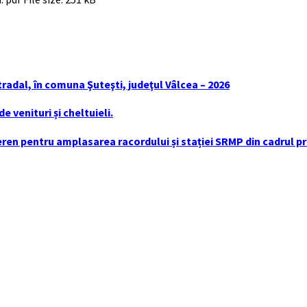
tradal, în comuna Şuteşti, judeţul Vâlcea – 2026
 venituri și cheltuieli.
en pentru amplasarea racordului și stației SRMP din cadrul pro