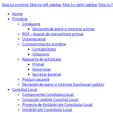
Skip to content
Skip to left sidebar
Skip to right sidebar
Skip to 
Home
Primăria
Conducere
Declarații de avere și interese primar
ROF – Aparat de specialitate primar
Organigrama
Compartimente primărie
Contabilitate
Urbanism
Rapoarte de activitate
Primar
Viceprimar
Secretar general
Posturi vacante
Declarații de avere și interese funcționari publici
Consiliul Local
Componența Consiliului Local
Convocări ședințe Consiliul Local
Proiecte de Hotărâri ale Consiliului Local
Hotărâri ale Consiliului Local