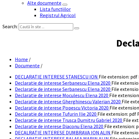
Alte documente
Lista funcțiilor
Registrul Agricol
Search:
Decla
Home
/
Documente
/
DECLARATIE INTERESE STANESCU ION
File extension: pdf
Declaratie de interese Serbanescu Elena 2020
File extensio
Declaratie de interese Serbanescu Elena 2020
File extensio
Declaratie de interese Moculescu Elena 2020
File extension
Declaratie de interese Gherghinescu Valerian 2020
File ext
Declaratie de interese Popescu Victoria 2020
File extension
Declaratie de interese Tufurin Ilie 2020
File extension: pdf
F
Declaratie de interese Trusca Dumitru Gabriel 2020
File ex
Declaratie de interese Diaconu Elena 2020
File extension: p
DECALRATIE INTERESE DUMBRAVA ION ALIN
File extensio
DECLARATIE INTERESE BALASA MARIN ALIN
File extension