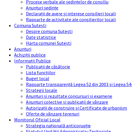
Procese verbale ale ședințelor de consiliu
Anunțuri ședințe
Declarații de avere și interese consilieri locali
Rapoarte de activitate ale consilierilor locali
Comuna Sutești
Despre comuna Sutești
Date statistice
Harta comunei Sutești
Anunțuri
Achiziții publice
Informații Publice
Publicații de căsătorie
Lista funcțiilor
Buget local
Rapoarte transparență Legea 52 din 2003 și Legea 54
Strategii locale
Anunțuri și rezultate concursuri și examene
Anunțuri colective și publicații de vânzare
Autorizații de construire și Certificate de urbanism
Oferte de vânzare terenuri
Monitorul Oficial Local
Strategia națională anticorupție
Statutul Unității Administrativ-Teritoriale