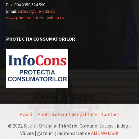
Fax: 004 0350 524 590
Email:
sutesti@vl.e-adm.ro
www.primaria-sutesti-valcea.ro
PROTECTIA CONSUMATORILOR
Acasă
Politica de confidențialitate
Contact
© 2022 Site-ul Oficial al Primăriei Comunei Sutești, județul
Vâlcea | găzduit şi administrat de
AMC WebSoft