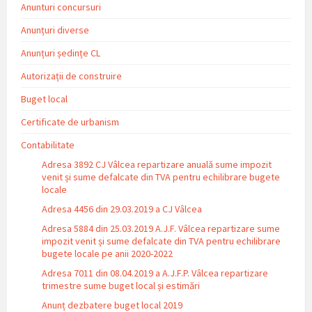
Anunturi concursuri
Anunțuri diverse
Anunțuri ședințe CL
Autorizații de construire
Buget local
Certificate de urbanism
Contabilitate
Adresa 3892 CJ Vâlcea repartizare anuală sume impozit
venit și sume defalcate din TVA pentru echilibrare bugete
locale
Adresa 4456 din 29.03.2019 a CJ Vâlcea
Adresa 5884 din 25.03.2019 A.J.F. Vâlcea repartizare sume
impozit venit și sume defalcate din TVA pentru echilibrare
bugete locale pe anii 2020-2022
Adresa 7011 din 08.04.2019 a A.J.F.P. Vâlcea repartizare
trimestre sume buget local și estimări
Anunț dezbatere buget local 2019