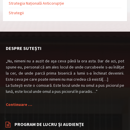
Strategia Națională Anticorupție
Strategii
DESPRE SUTEȘTI
„Nu, nimeni nu a auzit de aşa ceva până la ora asta. Dar de azi, pot
spune eu, personal că am ales locul de unde curcubeele s-au înălţat
la cer, de unde parcă prima biserică a lumii s-a închinat devenirii.
Este ceva pe care poate nimeni nu mai credea că există[…]
La Suteşti este o comoară. Este locul unde nu omul a pus piciorul pe
lună, este locul unde omul a pus piciorul în paradis…”
Continuare …
PROGRAM DE LUCRU ȘI AUDIENȚE