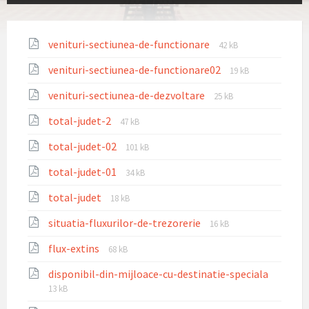
File
File
venituri-sectiunea-de-functionare
42 kB
extension:
size:
File
File
venituri-sectiunea-de-functionare02
pdf
19 kB
extension:
size:
File
File
venituri-sectiunea-de-dezvoltare
pdf
25 kB
extension:
size:
File
File
total-judet-2
pdf
47 kB
extension:
size:
File
File
total-judet-02
pdf
101 kB
extension:
size:
File
File
total-judet-01
pdf
34 kB
extension:
size:
File
File
total-judet
pdf
18 kB
extension:
size:
File
File
situatia-fluxurilor-de-trezorerie
pdf
16 kB
extension:
size:
File
File
flux-extins
pdf
68 kB
extension:
size:
File
File
disponibil-din-mijloace-cu-destinatie-speciala
pdf
extensi
size:
13 kB
pdf