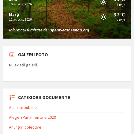
10 august 2026
1 m/s
37°C
Marți
11 august 2026
2 m/s
Informații furnizate de:
OpenWeatherMap.org
GALERII FOTO
Nu există galerii.
CATEGORII DOCUMENTE
Achizitii publice
Alegeri Parlamentare 2020
Anunțuri colective