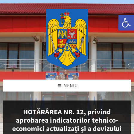
Skip
Skip
Skip
Skip
to
to
to
to
content
left
right
footer
Deschide bara de unelte
sidebar
sidebar
MENIU
HOTĂRÂREA NR. 12, privind
aprobarea indicatorilor tehnico-
economici actualizați și a devizului