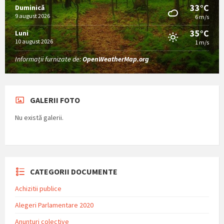
33°C
Duminică
9 august 2026
6 m/s
35°C
Luni
10 august 2026
1 m/s
Informații furnizate de:
OpenWeatherMap.org
GALERII FOTO
Nu există galerii.
CATEGORII DOCUMENTE
Achizitii publice
Alegeri Parlamentare 2020
Anunțuri colective