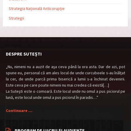
Strategia Națională Anticorupție
Strategii
DESPRE SUTEȘTI
„Nu, nimeni nu a auzit de aşa ceva până la ora asta. Dar de azi, pot
spune eu, personal că am ales locul de unde curcubeele s-au înălţat
la cer, de unde parcă prima biserică a lumii s-a închinat devenirii.
Este ceva pe care poate nimeni nu mai credea că există[…]
La Suteşti este o comoară. Este locul unde nu omul a pus piciorul pe
lună, este locul unde omul a pus piciorul în paradis…”
Continuare …
PROGRAM DE LUCRU ȘI AUDIENȚE