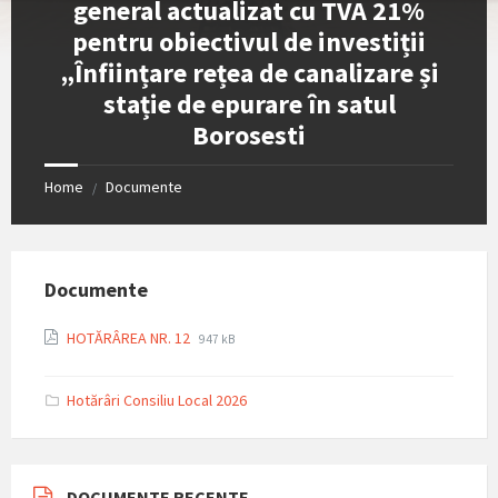
general actualizat cu TVA 21%
pentru obiectivul de investiții
„Înființare rețea de canalizare și
stație de epurare în satul
Borosesti
Home
Documente
/
Documente
File
File
HOTĂRÂREA NR. 12
947 kB
extension:
size:
pdf
Hotărâri Consiliu Local 2026
DOCUMENTE RECENTE