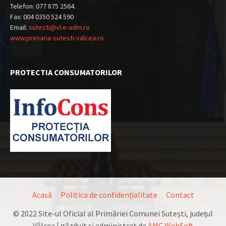
Telefon: 077 875 2564.
Fax: 004 0350 524 590
Email:
sutesti@vl.e-adm.ro
www.primaria-sutesti-valcea.ro
PROTECTIA CONSUMATORILOR
Acasă
Politica de confidențialitate
Contact
© 2022 Site-ul Oficial al Primăriei Comunei Sutești, județul
Vâlcea | găzduit şi administrat de
AMC WebSoft