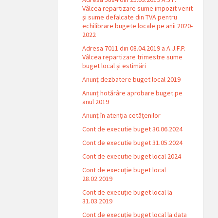
Vâlcea repartizare sume impozit venit
și sume defalcate din TVA pentru
echilibrare bugete locale pe anii 2020-
2022
Adresa 7011 din 08.04.2019 a A.J.F.P.
Vâlcea repartizare trimestre sume
buget local și estimări
Anunț dezbatere buget local 2019
Anunț hotărâre aprobare buget pe
anul 2019
Anunț în atenția cetățenilor
Cont de executie buget 30.06.2024
Cont de executie buget 31.05.2024
Cont de executie buget local 2024
Cont de execuție buget local
28.02.2019
Cont de execuție buget local la
31.03.2019
Cont de execuție buget local la data