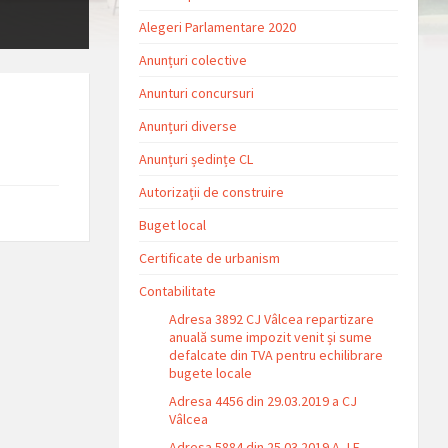
Alegeri Parlamentare 2020
Anunțuri colective
Anunturi concursuri
Anunțuri diverse
Anunțuri ședințe CL
Autorizații de construire
Buget local
Certificate de urbanism
Contabilitate
Adresa 3892 CJ Vâlcea repartizare
anuală sume impozit venit și sume
defalcate din TVA pentru echilibrare
bugete locale
Adresa 4456 din 29.03.2019 a CJ
Vâlcea
Adresa 5884 din 25.03.2019 A.J.F.