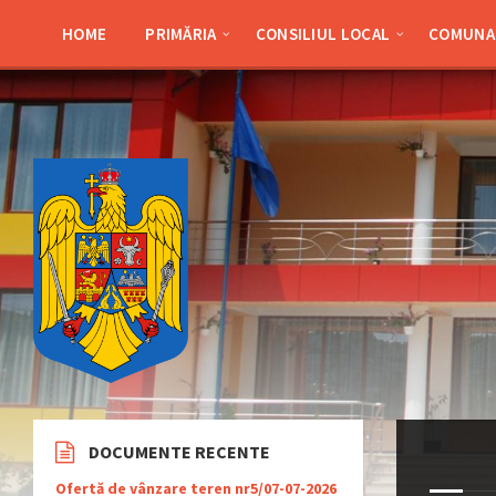
Skip
Skip
Skip
Skip
to
to
to
to
HOME
PRIMĂRIA
CONSILIUL LOCAL
COMUNA 
content
left
right
footer
sidebar
sidebar
DOCUMENTE RECENTE
Ofertă de vânzare teren nr5/07-07-2026