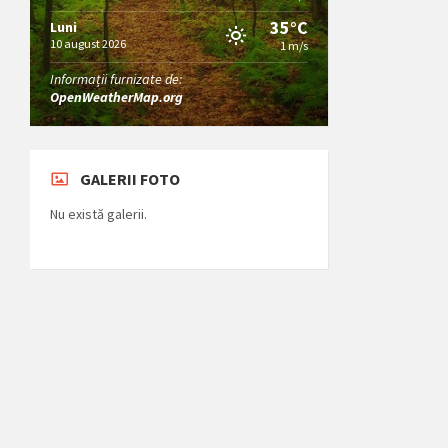
35°C
Luni
10 august 2026
1 m/s
Informații furnizate de:
OpenWeatherMap.org
GALERII FOTO
Nu există galerii.