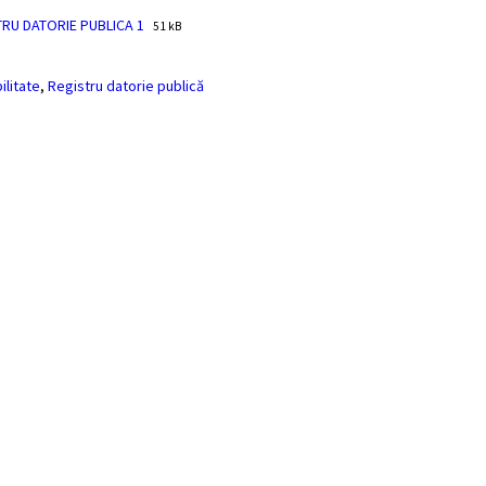
File
File
TRU DATORIE PUBLICA 1
51 kB
extension:
size:
pdf
ilitate
,
Registru datorie publică