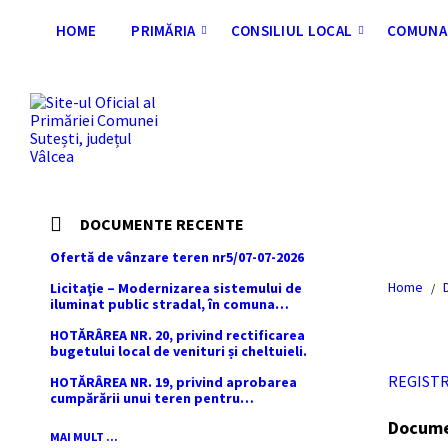
Skip
Skip
Skip
Skip
to
to
to
to
HOME
PRIMĂRIA
CONSILIUL LOCAL
COMUNA 
content
left
right
footer
sidebar
sidebar
DOCUMENTE RECENTE
Ofertă de vânzare teren nr5/07-07-2026
Home
Licitaţie – Modernizarea sistemului de
/
iluminat public stradal, în comuna
Şuteşti, judeţul Vâlcea – 2026
HOTĂRÂREA NR. 20, privind rectificarea
bugetului local de venituri și cheltuieli.
REGISTR
HOTĂRÂREA NR. 19, privind aprobarea
cumpărării unui teren pentru
amplasarea racordului și stației SRMP
Docum
din cadrul proiectului de distribuție a
MAI MULT ...
gazelor naturale în comuna Sutești.