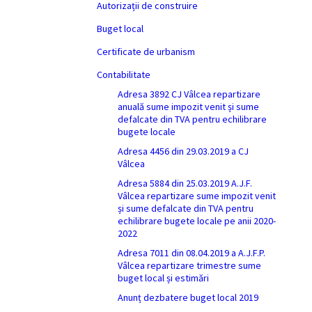
Autorizații de construire
Buget local
Certificate de urbanism
Contabilitate
Adresa 3892 CJ Vâlcea repartizare
anuală sume impozit venit și sume
defalcate din TVA pentru echilibrare
bugete locale
Adresa 4456 din 29.03.2019 a CJ
Vâlcea
Adresa 5884 din 25.03.2019 A.J.F.
Vâlcea repartizare sume impozit venit
și sume defalcate din TVA pentru
echilibrare bugete locale pe anii 2020-
2022
Adresa 7011 din 08.04.2019 a A.J.F.P.
Vâlcea repartizare trimestre sume
buget local și estimări
Anunț dezbatere buget local 2019