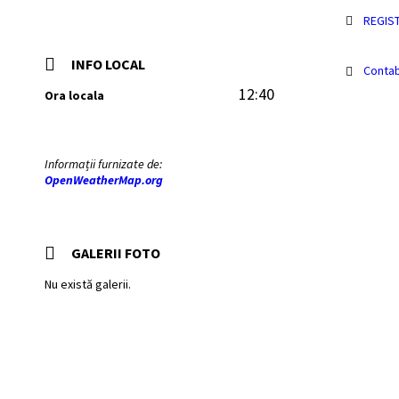
REGIS
INFO LOCAL
Contab
12:40
Ora locala
Informații furnizate de:
OpenWeatherMap.org
GALERII FOTO
Nu există galerii.