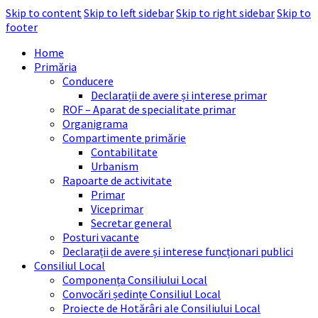
Skip to content
Skip to left sidebar
Skip to right sidebar
Skip to
footer
Home
Primăria
Conducere
Declarații de avere și interese primar
ROF – Aparat de specialitate primar
Organigrama
Compartimente primărie
Contabilitate
Urbanism
Rapoarte de activitate
Primar
Viceprimar
Secretar general
Posturi vacante
Declarații de avere și interese funcționari publici
Consiliul Local
Componența Consiliului Local
Convocări ședințe Consiliul Local
Proiecte de Hotărâri ale Consiliului Local