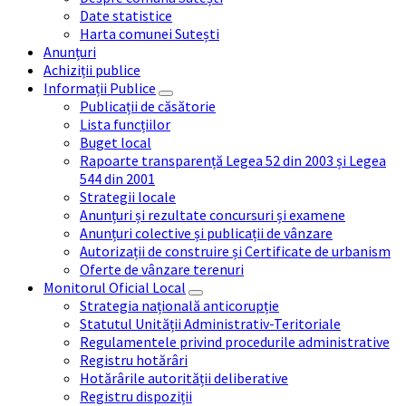
Date statistice
Harta comunei Sutești
Anunțuri
Achiziții publice
Informații Publice
Publicații de căsătorie
Lista funcțiilor
Buget local
Rapoarte transparență Legea 52 din 2003 și Legea
544 din 2001
Strategii locale
Anunțuri și rezultate concursuri și examene
Anunțuri colective și publicații de vânzare
Autorizații de construire și Certificate de urbanism
Oferte de vânzare terenuri
Monitorul Oficial Local
Strategia națională anticorupție
Statutul Unității Administrativ-Teritoriale
Regulamentele privind procedurile administrative
Registru hotărâri
Hotărârile autorității deliberative
Registru dispoziții