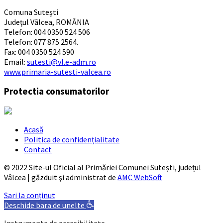
Comuna Sutești
Județul Vâlcea, ROMÂNIA
Telefon: 004 0350 524 506
Telefon: 077 875 2564.
Fax: 004 0350 524 590
Email:
sutesti@vl.e-adm.ro
www.primaria-sutesti-valcea.ro
Protectia consumatorilor
Acasă
Politica de confidențialitate
Contact
© 2022 Site-ul Oficial al Primăriei Comunei Sutești, județul
Vâlcea | găzduit şi administrat de
AMC WebSoft
Sari la conținut
Deschide bara de unelte