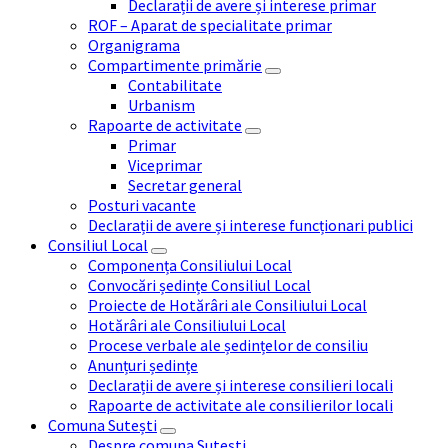
Declarații de avere și interese primar
ROF – Aparat de specialitate primar
Organigrama
Compartimente primărie
Contabilitate
Urbanism
Rapoarte de activitate
Primar
Viceprimar
Secretar general
Posturi vacante
Declarații de avere și interese funcționari publici
Consiliul Local
Componența Consiliului Local
Convocări ședințe Consiliul Local
Proiecte de Hotărâri ale Consiliului Local
Hotărâri ale Consiliului Local
Procese verbale ale ședințelor de consiliu
Anunțuri ședințe
Declarații de avere și interese consilieri locali
Rapoarte de activitate ale consilierilor locali
Comuna Sutești
Despre comuna Sutești