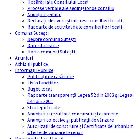
Hotărâri ale Consiliului Local
Procese verbale ale ședințelor de consiliu
Anunțuri ședințe
Declarații de avere și interese consilieri locali
Rapoarte de activitate ale consilierilor locali
Comuna Sutești
Despre comuna Sutești
Date statistice
Harta comunei Sutești
Anunțuri
Achiziții publice
Informații Publice
Publicații de căsătorie
Lista funcțiilor
Buget local
Rapoarte transparență Legea 52 din 2003 și Legea
544 din 2001
Strategii locale
Anunțuri și rezultate concursuri și examene
Anunțuri colective și publicații de vânzare
Autorizații de construire și Certificate de urbanism
Oferte de vânzare terenuri
Monitorul Oficial Local