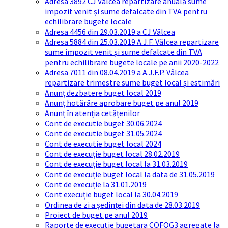
Adresa 3892 CJ Vâlcea repartizare anuală sume
impozit venit și sume defalcate din TVA pentru
echilibrare bugete locale
Adresa 4456 din 29.03.2019 a CJ Vâlcea
Adresa 5884 din 25.03.2019 A.J.F. Vâlcea repartizare
sume impozit venit și sume defalcate din TVA
pentru echilibrare bugete locale pe anii 2020-2022
Adresa 7011 din 08.04.2019 a A.J.F.P. Vâlcea
repartizare trimestre sume buget local și estimări
Anunț dezbatere buget local 2019
Anunț hotărâre aprobare buget pe anul 2019
Anunț în atenția cetățenilor
Cont de executie buget 30.06.2024
Cont de executie buget 31.05.2024
Cont de executie buget local 2024
Cont de execuție buget local 28.02.2019
Cont de execuție buget local la 31.03.2019
Cont de execuție buget local la data de 31.05.2019
Cont de execuție la 31.01.2019
Cont execuție buget local la 30.04.2019
Ordinea de zi a ședinței din data de 28.03.2019
Proiect de buget pe anul 2019
Raporte de executie bugetara COFOG3 agregate la