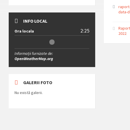
raport
data-d
INFO LOCAL
Raport
2:25
Ora locala
2022
Informații furnizate de:
OpenWeatherMap.org
GALERII FOTO
Nu există galerii.