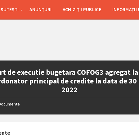
SUTEȘTI
ANUNȚURI
ACHIZIȚII PUBLICE
INFORMAȚII
t de executie bugetara COFOG3 agregat la
rdonator principal de credite la data de 30 
2022
Documente
ente