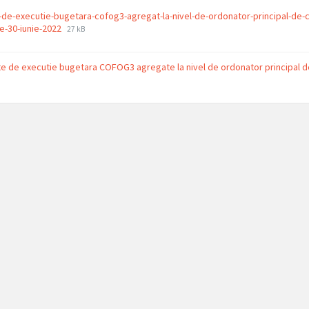
-de-executie-bugetara-cofog3-agregat-la-nivel-de-ordonator-principal-de-c
File
File
e-30-iunie-2022
27 kB
extension:
size:
pdf
e de executie bugetara COFOG3 agregate la nivel de ordonator principal d