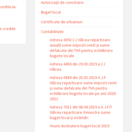
Autorizații de construire
redite-la-
Buget local
Certificate de urbanism
e credite
Contabilitate
Adresa 3892 CJ Vâlcea repartizare
anuală sume impozit venit și sume
defalcate din TVA pentru echilibrare
bugete locale
Adresa 4456 din 29.03.2019 a CJ
Vâlcea
Adresa 5884 din 25.03.2019 A.J.F.
Vâlcea repartizare sume impozit venit
și sume defalcate din TVA pentru
echilibrare bugete locale pe anii 2020-
2022
Adresa 7011 din 08.04.2019 a A.J.F.P.
Vâlcea repartizare trimestre sume
buget local și estimări
Anunț dezbatere buget local 2019