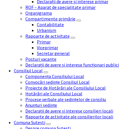
Declarații de avere și interese primar
ROF – Aparat de specialitate primar
Organigrama
Compartimente primărie
Contabilitate
Urbanism
Rapoarte de activitate
Primar
Viceprimar
Secretar general
Posturi vacante
Declarații de avere și interese funcționari publici
Consiliul Local
Componența Consiliului Local
Convocări ședințe Consiliul Local
Proiecte de Hotărâri ale Consiliului Local
Hotărâri ale Consiliului Local
Procese verbale ale ședințelor de consiliu
Anunțuri ședințe
Declarații de avere și interese consilieri locali
Rapoarte de activitate ale consilierilor locali
Comuna Sutești
Despre comuna Sutești