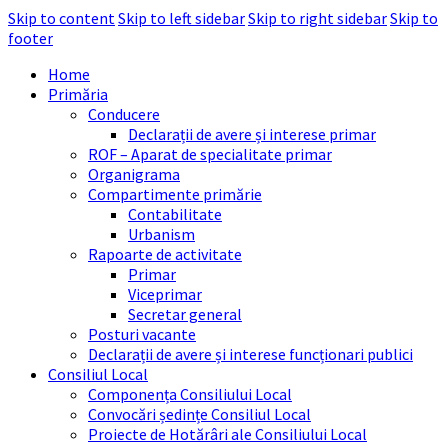
Skip to content
Skip to left sidebar
Skip to right sidebar
Skip to
footer
Home
Primăria
Conducere
Declarații de avere și interese primar
ROF – Aparat de specialitate primar
Organigrama
Compartimente primărie
Contabilitate
Urbanism
Rapoarte de activitate
Primar
Viceprimar
Secretar general
Posturi vacante
Declarații de avere și interese funcționari publici
Consiliul Local
Componența Consiliului Local
Convocări ședințe Consiliul Local
Proiecte de Hotărâri ale Consiliului Local