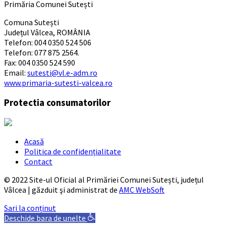
Primăria Comunei Sutești
Comuna Sutești
Județul Vâlcea, ROMÂNIA
Telefon: 004 0350 524 506
Telefon: 077 875 2564.
Fax: 004 0350 524 590
Email:
sutesti@vl.e-adm.ro
www.primaria-sutesti-valcea.ro
Protectia consumatorilor
Acasă
Politica de confidențialitate
Contact
© 2022 Site-ul Oficial al Primăriei Comunei Sutești, județul
Vâlcea | găzduit şi administrat de
AMC WebSoft
Sari la conținut
Deschide bara de unelte