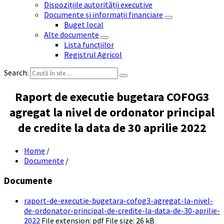
Dispozițiile autorității executive
Documente și informații financiare
Buget local
Alte documente
Lista funcțiilor
Registrul Agricol
Search:
Raport de executie bugetara COFOG3
agregat la nivel de ordonator principal
de credite la data de 30 aprilie 2022
Home
/
Documente
/
Documente
raport-de-executie-bugetara-cofog3-agregat-la-nivel-
de-ordonator-principal-de-credite-la-data-de-30-aprilie-
2022
File extension: pdf
File size:
26 kB