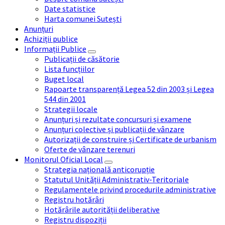
Date statistice
Harta comunei Sutești
Anunțuri
Achiziții publice
Informații Publice
Publicații de căsătorie
Lista funcțiilor
Buget local
Rapoarte transparență Legea 52 din 2003 și Legea
544 din 2001
Strategii locale
Anunțuri și rezultate concursuri și examene
Anunțuri colective și publicații de vânzare
Autorizații de construire și Certificate de urbanism
Oferte de vânzare terenuri
Monitorul Oficial Local
Strategia națională anticorupție
Statutul Unității Administrativ-Teritoriale
Regulamentele privind procedurile administrative
Registru hotărâri
Hotărârile autorității deliberative
Registru dispoziții