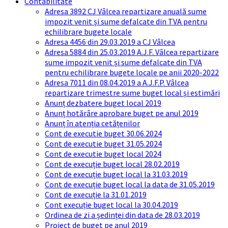
Contabilitate
Adresa 3892 CJ Vâlcea repartizare anuală sume
impozit venit și sume defalcate din TVA pentru
echilibrare bugete locale
Adresa 4456 din 29.03.2019 a CJ Vâlcea
Adresa 5884 din 25.03.2019 A.J.F. Vâlcea repartizare
sume impozit venit și sume defalcate din TVA
pentru echilibrare bugete locale pe anii 2020-2022
Adresa 7011 din 08.04.2019 a A.J.F.P. Vâlcea
repartizare trimestre sume buget local și estimări
Anunț dezbatere buget local 2019
Anunț hotărâre aprobare buget pe anul 2019
Anunț în atenția cetățenilor
Cont de executie buget 30.06.2024
Cont de executie buget 31.05.2024
Cont de executie buget local 2024
Cont de execuție buget local 28.02.2019
Cont de execuție buget local la 31.03.2019
Cont de execuție buget local la data de 31.05.2019
Cont de execuție la 31.01.2019
Cont execuție buget local la 30.04.2019
Ordinea de zi a ședinței din data de 28.03.2019
Proiect de buget pe anul 2019