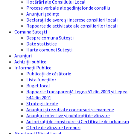
Hotărâri ale Consiliului Local
Procese verbale ale ședințelor de consiliu
Anunțuri ședințe
Declarații de avere și interese consilieri locali
Rapoarte de activitate ale consilierilor locali
Comuna Sutești
Despre comuna Sutești
Date statistice
Harta comunei Sutești
Anunțuri
Achiziții publice
Informații Publice
Publicații de căsătorie
Lista funcțiilor
Buget local
Rapoarte transparență Legea 52 din 2003 și Legea
544 din 2001
Strategii locale
Anunțuri și rezultate concursuri și examene
Anunțuri colective și publicații de vânzare
Autorizații de construire și Certificate de urbanism
Oferte de vânzare terenuri
Monitorul Oficial Local