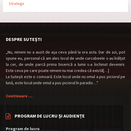
Strategii
DESPRE SUTEȘTI
„Nu, nimeni nu a auzit de aşa ceva până la ora asta. Dar de azi, pot
spune eu, personal că am ales locul de unde curcubeele s-au înălţat
la cer, de unde parcă prima biserică a lumii s-a închinat devenirii.
Este ceva pe care poate nimeni nu mai credea că există[…]
La Suteşti este o comoară. Este locul unde nu omul a pus piciorul pe
lună, este locul unde omul a pus piciorul în paradis…”
Continuare …
PROGRAM DE LUCRU ȘI AUDIENȚE
Program de lucru