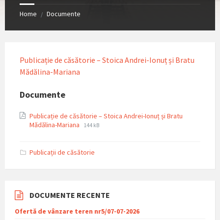
Home
Documente
/
Publicație de căsătorie – Stoica Andrei-Ionuț și Bratu
Mădălina-Mariana
Documente
Publicație de căsătorie – Stoica Andrei-Ionuț și Bratu
File
File
Mădălina-Mariana
144 kB
extension:
size:
pdf
Publicații de căsătorie
DOCUMENTE RECENTE
Ofertă de vânzare teren nr5/07-07-2026