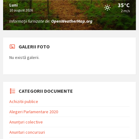
35°C
Luni
10 august 2026
2 m/s
Informații furnizate de:
OpenWeatherMap.org
GALERII FOTO
Nu există galerii.
CATEGORII DOCUMENTE
Achizitii publice
Alegeri Parlamentare 2020
Anunțuri colective
Anunturi concursuri