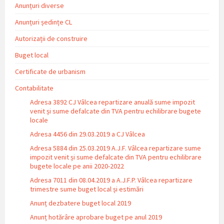
Anunțuri diverse
Anunțuri ședințe CL
Autorizații de construire
Buget local
Certificate de urbanism
Contabilitate
Adresa 3892 CJ Vâlcea repartizare anuală sume impozit
venit și sume defalcate din TVA pentru echilibrare bugete
locale
Adresa 4456 din 29.03.2019 a CJ Vâlcea
Adresa 5884 din 25.03.2019 A.J.F. Vâlcea repartizare sume
impozit venit și sume defalcate din TVA pentru echilibrare
bugete locale pe anii 2020-2022
Adresa 7011 din 08.04.2019 a A.J.F.P. Vâlcea repartizare
trimestre sume buget local și estimări
Anunț dezbatere buget local 2019
Anunț hotărâre aprobare buget pe anul 2019