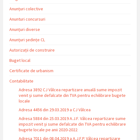
Anunțuri colective
Anunturi concursuri
Anunțuri diverse
Anunțuri ședințe CL
Autorizații de construire
Buget local
Certificate de urbanism
Contabilitate
Adresa 3892 CJ Vâlcea repartizare anuală sume impozit
venit și sume defalcate din TVA pentru echilibrare bugete
locale
Adresa 4456 din 29.03.2019 a CJ Vâlcea
Adresa 5884 din 25.03.2019 A.J.F. Vâlcea repartizare sume
impozit venit și sume defalcate din TVA pentru echilibrare
bugete locale pe anii 2020-2022
Adresa 7011 din 08.04.2019 a A.J.F.P. Vâlcea repartizare