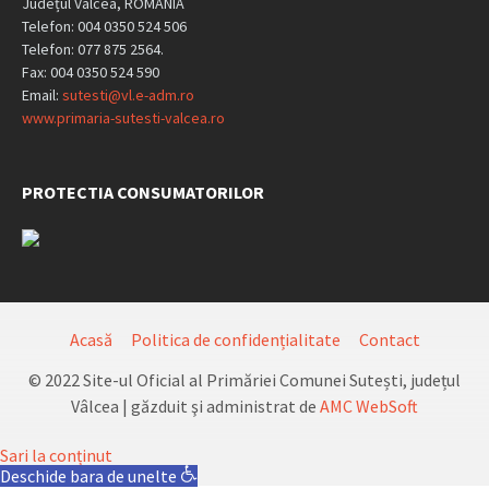
Județul Vâlcea, ROMÂNIA
Telefon: 004 0350 524 506
Telefon: 077 875 2564.
Fax: 004 0350 524 590
Email:
sutesti@vl.e-adm.ro
www.primaria-sutesti-valcea.ro
PROTECTIA CONSUMATORILOR
Acasă
Politica de confidențialitate
Contact
© 2022 Site-ul Oficial al Primăriei Comunei Sutești, județul
Vâlcea | găzduit şi administrat de
AMC WebSoft
Sari la conținut
Deschide bara de unelte