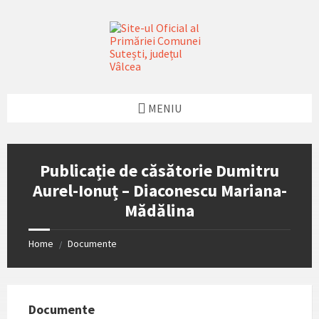
Skip
Skip
Skip
Skip
to
to
to
to
content
left
right
footer
sidebar
sidebar
MENIU
Publicație de căsătorie Dumitru
Aurel-Ionuț – Diaconescu Mariana-
Mădălina
Home
Documente
/
Documente