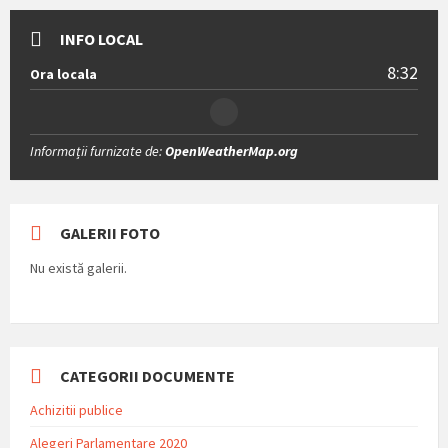
INFO LOCAL
8:32
Ora locala
Informații furnizate de:
OpenWeatherMap.org
GALERII FOTO
Nu există galerii.
CATEGORII DOCUMENTE
Achizitii publice
Alegeri Parlamentare 2020