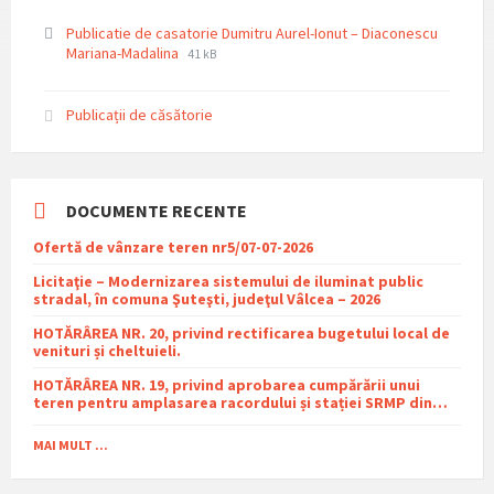
Publicatie de casatorie Dumitru Aurel-Ionut – Diaconescu
File
File
Mariana-Madalina
41 kB
extension:
size:
pdf
Publicații de căsătorie
DOCUMENTE RECENTE
Ofertă de vânzare teren nr5/07-07-2026
Licitaţie – Modernizarea sistemului de iluminat public
stradal, în comuna Şuteşti, judeţul Vâlcea – 2026
HOTĂRÂREA NR. 20, privind rectificarea bugetului local de
venituri și cheltuieli.
HOTĂRÂREA NR. 19, privind aprobarea cumpărării unui
teren pentru amplasarea racordului și stației SRMP din
cadrul proiectului de distribuție a gazelor naturale în
comuna Sutești.
MAI MULT ...