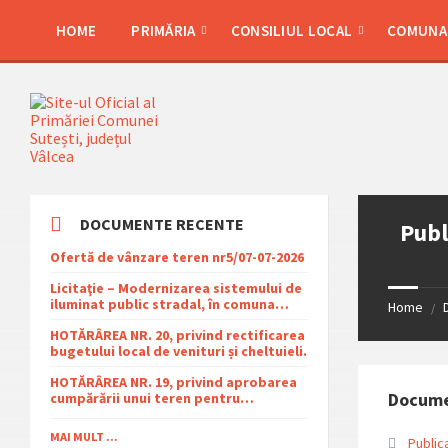
Skip
Skip
Skip
Skip
to
to
to
to
HOME
PRIMĂRIA
CONSILIUL LOCAL
COMUNA 
content
left
right
footer
sidebar
sidebar
DOCUMENTE RECENTE
Publ
Ofertă de vânzare teren nr5/07-07-2026
Licitaţie – Modernizarea sistemului de
iluminat public stradal, în comuna
Home
/
Şuteşti, judeţul Vâlcea – 2026
HOTĂRÂREA NR. 20, privind rectificarea
bugetului local de venituri și cheltuieli.
HOTĂRÂREA NR. 19, privind aprobarea
Docum
cumpărării unui teren pentru
amplasarea racordului și stației SRMP
din cadrul proiectului de distribuție a
MAI MULT ...
Public
gazelor naturale în comuna Sutești.