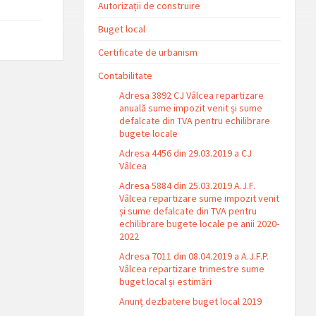
Autorizații de construire
Buget local
Certificate de urbanism
Contabilitate
Adresa 3892 CJ Vâlcea repartizare
anuală sume impozit venit și sume
defalcate din TVA pentru echilibrare
bugete locale
Adresa 4456 din 29.03.2019 a CJ
Vâlcea
Adresa 5884 din 25.03.2019 A.J.F.
Vâlcea repartizare sume impozit venit
și sume defalcate din TVA pentru
echilibrare bugete locale pe anii 2020-
2022
Adresa 7011 din 08.04.2019 a A.J.F.P.
Vâlcea repartizare trimestre sume
buget local și estimări
Anunț dezbatere buget local 2019