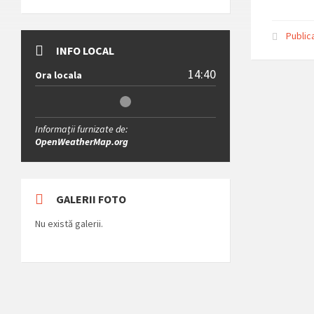
Public
INFO LOCAL
14:40
Ora locala
Informații furnizate de:
OpenWeatherMap.org
GALERII FOTO
Nu există galerii.