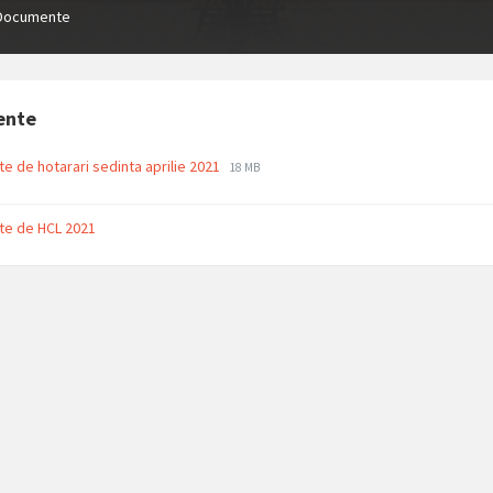
Documente
ente
File
File
te de hotarari sedinta aprilie 2021
18 MB
extension:
size:
pdf
te de HCL 2021