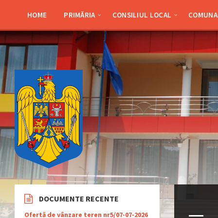
Skip
Skip
Skip
Skip
to
to
to
to
HOME
PRIMĂRIA
CONSILIUL LOCAL
COMUNA 
content
left
right
footer
sidebar
sidebar
DOCUMENTE RECENTE
Ofertă de vânzare teren nr5/07-07-2026