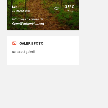
35°C
Luni
10 august 2026
2 m/s
Informații furnizate de:
OpenWeatherMap.org
GALERII FOTO
Nu există galerii.