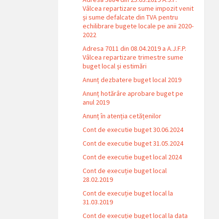
Vâlcea repartizare sume impozit venit
și sume defalcate din TVA pentru
echilibrare bugete locale pe anii 2020-
2022
Adresa 7011 din 08.04.2019 a A.J.F.P.
Vâlcea repartizare trimestre sume
buget local și estimări
Anunț dezbatere buget local 2019
Anunț hotărâre aprobare buget pe
anul 2019
Anunț în atenția cetățenilor
Cont de executie buget 30.06.2024
Cont de executie buget 31.05.2024
Cont de executie buget local 2024
Cont de execuție buget local
28.02.2019
Cont de execuție buget local la
31.03.2019
Cont de execuție buget local la data