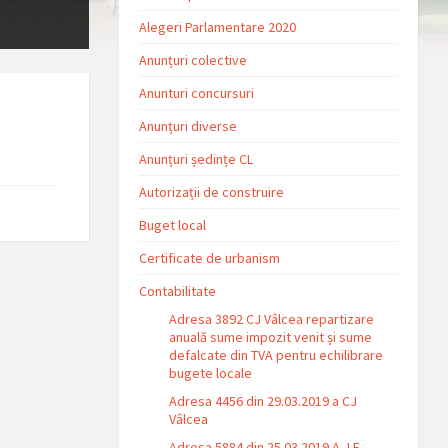
Alegeri Parlamentare 2020
Anunțuri colective
Anunturi concursuri
Anunțuri diverse
Anunțuri ședințe CL
Autorizații de construire
Buget local
Certificate de urbanism
Contabilitate
Adresa 3892 CJ Vâlcea repartizare
anuală sume impozit venit și sume
defalcate din TVA pentru echilibrare
bugete locale
Adresa 4456 din 29.03.2019 a CJ
Vâlcea
Adresa 5884 din 25.03.2019 A.J.F.