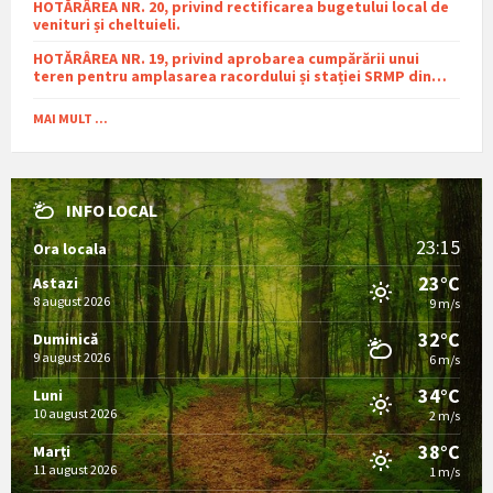
HOTĂRÂREA NR. 20, privind rectificarea bugetului local de
venituri și cheltuieli.
HOTĂRÂREA NR. 19, privind aprobarea cumpărării unui
teren pentru amplasarea racordului și stației SRMP din
cadrul proiectului de distribuție a gazelor naturale în
comuna Sutești.
MAI MULT ...
INFO LOCAL
23:15
Ora locala
23°C
Astazi
8 august 2026
9 m/s
32°C
Duminică
9 august 2026
6 m/s
34°C
Luni
10 august 2026
2 m/s
38°C
Marți
11 august 2026
1 m/s