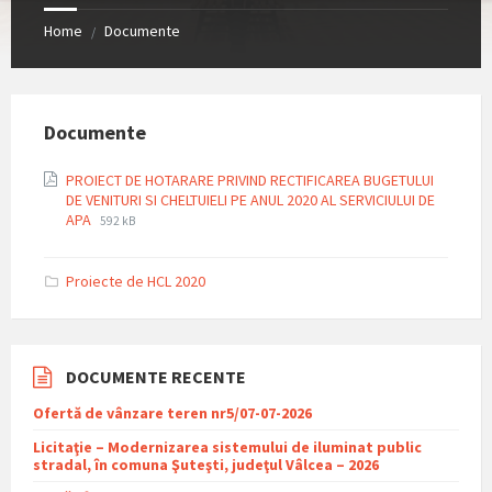
Home
Documente
/
Documente
PROIECT DE HOTARARE PRIVIND RECTIFICAREA BUGETULUI
DE VENITURI SI CHELTUIELI PE ANUL 2020 AL SERVICIULUI DE
File
File
APA
592 kB
extension:
size:
pdf
Proiecte de HCL 2020
DOCUMENTE RECENTE
Ofertă de vânzare teren nr5/07-07-2026
Licitaţie – Modernizarea sistemului de iluminat public
stradal, în comuna Şuteşti, judeţul Vâlcea – 2026