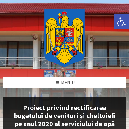
Skip
Skip
Skip
Skip
to
to
to
to
content
left
right
footer
Deschide bara de unelte
sidebar
sidebar
MENIU
Proiect privind rectificarea
bugetului de venituri și cheltuieli
pe anul 2020 al serviciului de apă