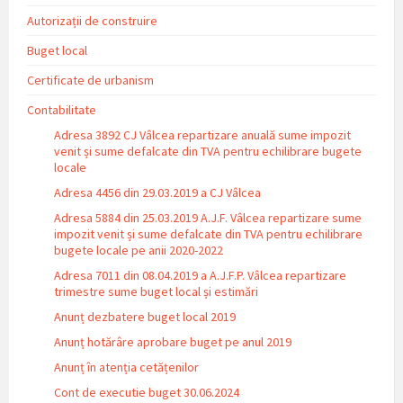
Autorizații de construire
Buget local
Certificate de urbanism
Contabilitate
Adresa 3892 CJ Vâlcea repartizare anuală sume impozit
venit și sume defalcate din TVA pentru echilibrare bugete
locale
Adresa 4456 din 29.03.2019 a CJ Vâlcea
Adresa 5884 din 25.03.2019 A.J.F. Vâlcea repartizare sume
impozit venit și sume defalcate din TVA pentru echilibrare
bugete locale pe anii 2020-2022
Adresa 7011 din 08.04.2019 a A.J.F.P. Vâlcea repartizare
trimestre sume buget local și estimări
Anunț dezbatere buget local 2019
Anunț hotărâre aprobare buget pe anul 2019
Anunț în atenția cetățenilor
Cont de executie buget 30.06.2024