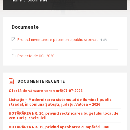
/
Documente
File
File
Proiect inventariere patrimoniu public si privat
4 MB
extension:
size:
pdf
Proiecte de HCL 2020
DOCUMENTE RECENTE
Ofertă de vânzare teren nr5/07-07-2026
Licitaţie – Modernizarea sistemului de iluminat public
stradal, în comuna Şuteşti, judeţul Vâlcea – 2026
HOTĂRÂREA NR. 20, privind rectificarea bugetului local de
venituri și cheltuieli.
HOTĂRÂREA NR. 19, privind aprobarea cumpărării unui