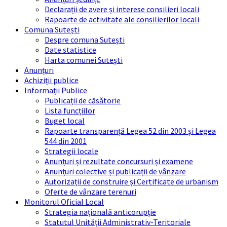
Declarații de avere și interese consilieri locali
Rapoarte de activitate ale consilierilor locali
Comuna Sutești
Despre comuna Sutești
Date statistice
Harta comunei Sutești
Anunțuri
Achiziții publice
Informații Publice
Publicații de căsătorie
Lista funcțiilor
Buget local
Rapoarte transparență Legea 52 din 2003 și Legea
544 din 2001
Strategii locale
Anunțuri și rezultate concursuri și examene
Anunțuri colective și publicații de vânzare
Autorizații de construire și Certificate de urbanism
Oferte de vânzare terenuri
Monitorul Oficial Local
Strategia națională anticorupție
Statutul Unității Administrativ-Teritoriale