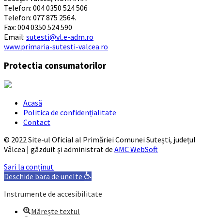
Telefon: 004 0350 524 506
Telefon: 077 875 2564.
Fax: 004 0350 524 590
Email:
sutesti@vl.e-adm.ro
www.primaria-sutesti-valcea.ro
Protectia consumatorilor
Acasă
Politica de confidențialitate
Contact
© 2022 Site-ul Oficial al Primăriei Comunei Sutești, județul
Vâlcea | găzduit şi administrat de
AMC WebSoft
Sari la conținut
Deschide bara de unelte
Instrumente de accesibilitate
Mărește textul