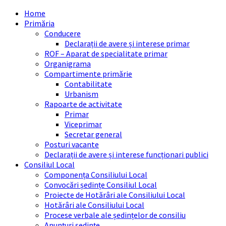
Skip
Skip
Skip
Skip
Home
to
to
to
to
Primăria
content
left
right
footer
Conducere
sidebar
sidebar
Declarații de avere și interese primar
ROF – Aparat de specialitate primar
Organigrama
Compartimente primărie
Contabilitate
Urbanism
Rapoarte de activitate
Primar
Viceprimar
Secretar general
Posturi vacante
Declarații de avere și interese funcționari publici
Consiliul Local
Componența Consiliului Local
Convocări ședințe Consiliul Local
Proiecte de Hotărâri ale Consiliului Local
Hotărâri ale Consiliului Local
Procese verbale ale ședințelor de consiliu
Anunțuri ședințe