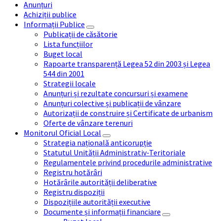
Anunțuri
Achiziții publice
Informații Publice
Publicații de căsătorie
Lista funcțiilor
Buget local
Rapoarte transparență Legea 52 din 2003 și Legea
544 din 2001
Strategii locale
Anunțuri și rezultate concursuri și examene
Anunțuri colective și publicații de vânzare
Autorizații de construire și Certificate de urbanism
Oferte de vânzare terenuri
Monitorul Oficial Local
Strategia națională anticorupție
Statutul Unității Administrativ-Teritoriale
Regulamentele privind procedurile administrative
Registru hotărâri
Hotărârile autorității deliberative
Registru dispoziții
Dispozițiile autorității executive
Documente și informații financiare