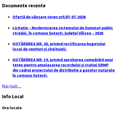
Documente recente
Ofertă de vânzare teren nr5/07-07-2026
Licitaţie – Modernizarea sistemului de iluminat public
stradal, în comuna Şuteşti, judeţul Vâlcea – 2026
HOTĂRÂREA NR. 20, privind rectificarea bugetului
local de venituri și cheltuieli.
HOTĂRÂREA NR. 19, privind aprobarea cumpărării unui
teren pentru amplasarea racordului și stației SRMP
din cadrul proiectului de distribuție a gazelor naturale
în comuna Sutești.
Mai mult ...
Info Local
Ora locala