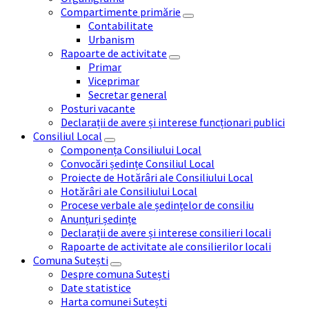
Compartimente primărie
Contabilitate
Urbanism
Rapoarte de activitate
Primar
Viceprimar
Secretar general
Posturi vacante
Declarații de avere și interese funcționari publici
Consiliul Local
Componența Consiliului Local
Convocări ședințe Consiliul Local
Proiecte de Hotărâri ale Consiliului Local
Hotărâri ale Consiliului Local
Procese verbale ale ședințelor de consiliu
Anunțuri ședințe
Declarații de avere și interese consilieri locali
Rapoarte de activitate ale consilierilor locali
Comuna Sutești
Despre comuna Sutești
Date statistice
Harta comunei Sutești