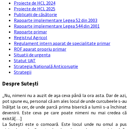
Proiecte de HCL 2024
Proiecte de HCL 2025
Publicații de căsătorie
Rapoarte implementare Legea 52 din 2003
Rapoarte implementare Legea 544 din 2001
Rapoarte primar
Registrul Agricol
Regulament intern aparat de specialitate primar
ROF aparat propriu primar
Situatii de urgenta
Statut UAT
Strategia Națională Anticorupție
Strategii
Despre Sutești
„Nu, nimeni nu a auzit de aşa ceva până la ora asta. Dar de azi,
pot spune eu, personal că am ales locul de unde curcubeele s-au
înălţat la cer, de unde parcă prima biserică a lumii s-a închinat
devenirii. Este ceva pe care poate nimeni nu mai credea că
există[…]
La Suteşti este o comoară. Este locul unde nu omul a pus