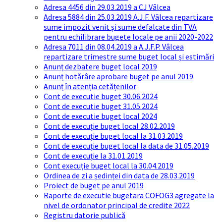
Adresa 4456 din 29.03.2019 a CJ Vâlcea
Adresa 5884 din 25.03.2019 A.J.F. Vâlcea repartizare
sume impozit venit și sume defalcate din TVA
pentru echilibrare bugete locale pe anii 2020-2022
Adresa 7011 din 08.04.2019 a A.J.F.P. Vâlcea
repartizare trimestre sume buget local și estimări
Anunț dezbatere buget local 2019
Anunț hotărâre aprobare buget pe anul 2019
Anunț în atenția cetățenilor
Cont de executie buget 30.06.2024
Cont de executie buget 31.05.2024
Cont de executie buget local 2024
Cont de execuție buget local 28.02.2019
Cont de execuție buget local la 31.03.2019
Cont de execuție buget local la data de 31.05.2019
Cont de execuție la 31.01.2019
Cont execuție buget local la 30.04.2019
Ordinea de zi a ședinței din data de 28.03.2019
Proiect de buget pe anul 2019
Raporte de executie bugetara COFOG3 agregate la
nivel de ordonator principal de credite 2022
Registru datorie publică