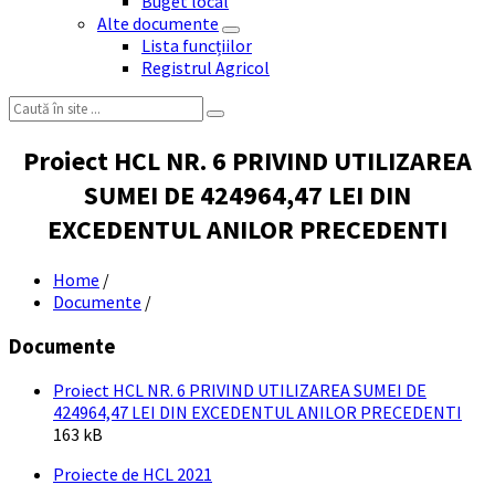
Buget local
Alte documente
Lista funcțiilor
Registrul Agricol
Search:
Proiect HCL NR. 6 PRIVIND UTILIZAREA
SUMEI DE 424964,47 LEI DIN
EXCEDENTUL ANILOR PRECEDENTI
Home
/
Documente
/
Documente
Proiect HCL NR. 6 PRIVIND UTILIZAREA SUMEI DE
File
File
424964,47 LEI DIN EXCEDENTUL ANILOR PRECEDENTI
exte
size:
163 kB
pdf
Proiecte de HCL 2021