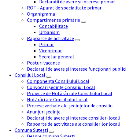
Declarații de avere și interese primar
ROF – Aparat de specialitate primar
Organigrama
Compartimente primărie
Contabilitate
Urbanism
Rapoarte de activitate
Primar
Viceprimar
Secretar general
Posturi vacante
Declarații de avere și interese funcționari publici
Consiliul Local
Componența Consiliului Local
Convocări ședințe Consiliul Local
Proiecte de Hotărâri ale Consiliului Local
Hotărâri ale Consiliului Local
Procese verbale ale ședințelor de consiliu
Anunțuri ședințe
Declarații de avere și interese consilieri locali
Rapoarte de activitate ale consilierilor locali
Comuna Sutești
Despre comuna Sutești