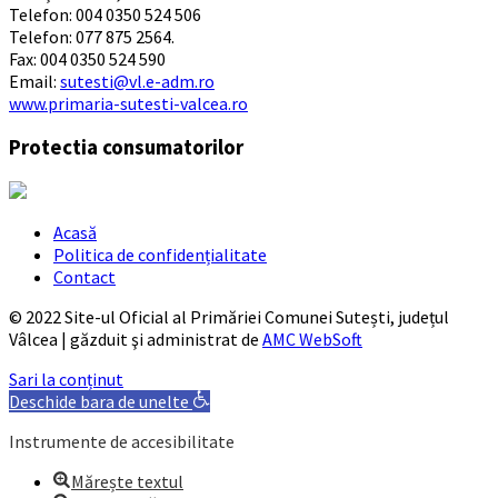
Telefon: 004 0350 524 506
Telefon: 077 875 2564.
Fax: 004 0350 524 590
Email:
sutesti@vl.e-adm.ro
www.primaria-sutesti-valcea.ro
Protectia consumatorilor
Acasă
Politica de confidențialitate
Contact
© 2022 Site-ul Oficial al Primăriei Comunei Sutești, județul
Vâlcea | găzduit şi administrat de
AMC WebSoft
Sari la conținut
Deschide bara de unelte
Instrumente de accesibilitate
Mărește textul