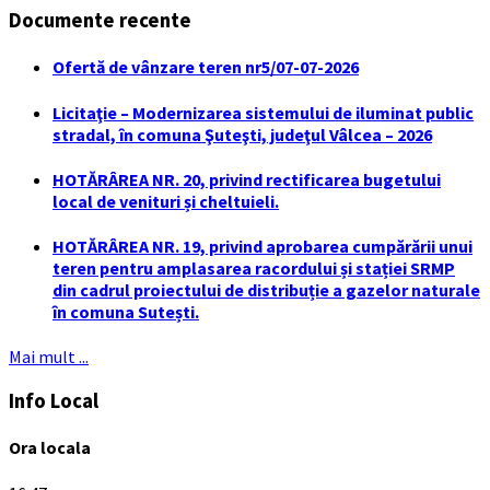
Documente recente
Ofertă de vânzare teren nr5/07-07-2026
Licitaţie – Modernizarea sistemului de iluminat public
stradal, în comuna Şuteşti, judeţul Vâlcea – 2026
HOTĂRÂREA NR. 20, privind rectificarea bugetului
local de venituri și cheltuieli.
HOTĂRÂREA NR. 19, privind aprobarea cumpărării unui
teren pentru amplasarea racordului și stației SRMP
din cadrul proiectului de distribuție a gazelor naturale
în comuna Sutești.
Mai mult ...
Info Local
Ora locala