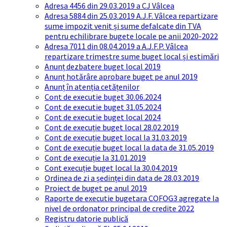
Adresa 4456 din 29.03.2019 a CJ Vâlcea
Adresa 5884 din 25.03.2019 A.J.F. Vâlcea repartizare
sume impozit venit și sume defalcate din TVA
pentru echilibrare bugete locale pe anii 2020-2022
Adresa 7011 din 08.04.2019 a A.J.F.P. Vâlcea
repartizare trimestre sume buget local și estimări
Anunț dezbatere buget local 2019
Anunț hotărâre aprobare buget pe anul 2019
Anunț în atenția cetățenilor
Cont de executie buget 30.06.2024
Cont de executie buget 31.05.2024
Cont de executie buget local 2024
Cont de execuție buget local 28.02.2019
Cont de execuție buget local la 31.03.2019
Cont de execuție buget local la data de 31.05.2019
Cont de execuție la 31.01.2019
Cont execuție buget local la 30.04.2019
Ordinea de zi a ședinței din data de 28.03.2019
Proiect de buget pe anul 2019
Raporte de executie bugetara COFOG3 agregate la
nivel de ordonator principal de credite 2022
Registru datorie publică