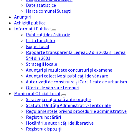
Date statistice
Harta comunei Sutești
Anunțuri
Achiziții publice
Informații Publice
Publicații de căsătorie
Lista funcțiilor
Buget local
Rapoarte transparență Legea 52 din 2003 și Legea
544 din 2001
Strategii locale
Anunțuri și rezultate concursuri și examene
Anunțuri colective și publicații de vânzare
Autorizații de construire și Certificate de urbanism
Oferte de vânzare terenuri
Monitorul Oficial Local
Strategia națională anticorupție
Statutul Unității Administrativ-Teritoriale
Regulamentele privind procedurile administrative
Registru hotărâri
Hotărârile autorității deliberative
Registru dispoziții