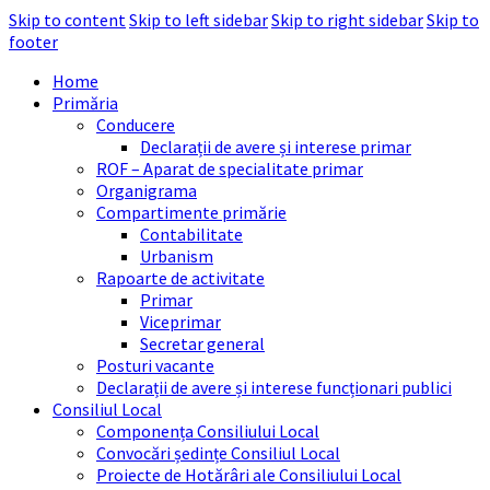
Skip to content
Skip to left sidebar
Skip to right sidebar
Skip to
footer
Home
Primăria
Conducere
Declarații de avere și interese primar
ROF – Aparat de specialitate primar
Organigrama
Compartimente primărie
Contabilitate
Urbanism
Rapoarte de activitate
Primar
Viceprimar
Secretar general
Posturi vacante
Declarații de avere și interese funcționari publici
Consiliul Local
Componența Consiliului Local
Convocări ședințe Consiliul Local
Proiecte de Hotărâri ale Consiliului Local