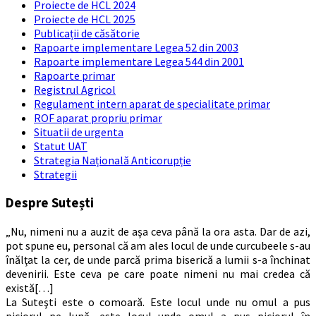
Proiecte de HCL 2024
Proiecte de HCL 2025
Publicații de căsătorie
Rapoarte implementare Legea 52 din 2003
Rapoarte implementare Legea 544 din 2001
Rapoarte primar
Registrul Agricol
Regulament intern aparat de specialitate primar
ROF aparat propriu primar
Situatii de urgenta
Statut UAT
Strategia Națională Anticorupție
Strategii
Despre Sutești
„Nu, nimeni nu a auzit de aşa ceva până la ora asta. Dar de azi,
pot spune eu, personal că am ales locul de unde curcubeele s-au
înălţat la cer, de unde parcă prima biserică a lumii s-a închinat
devenirii. Este ceva pe care poate nimeni nu mai credea că
există[…]
La Suteşti este o comoară. Este locul unde nu omul a pus
piciorul pe lună, este locul unde omul a pus piciorul în