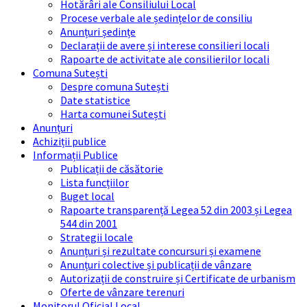
Hotărâri ale Consiliului Local
Procese verbale ale ședințelor de consiliu
Anunțuri ședințe
Declarații de avere și interese consilieri locali
Rapoarte de activitate ale consilierilor locali
Comuna Sutești
Despre comuna Sutești
Date statistice
Harta comunei Sutești
Anunțuri
Achiziții publice
Informații Publice
Publicații de căsătorie
Lista funcțiilor
Buget local
Rapoarte transparență Legea 52 din 2003 și Legea
544 din 2001
Strategii locale
Anunțuri și rezultate concursuri și examene
Anunțuri colective și publicații de vânzare
Autorizații de construire și Certificate de urbanism
Oferte de vânzare terenuri
Monitorul Oficial Local