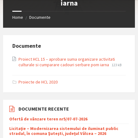
iarna
Home
Documente
/
Documente
Proiect HCL 15 – aprobare suma organizare activitati
File
File
culturale si cumparare cadouri serbare pom iarna
123 kB
extension:
size:
pdf
Proiecte de HCL 2020
DOCUMENTE RECENTE
Ofertă de vânzare teren nr5/07-07-2026
Licitaţie – Modernizarea sistemului de iluminat public
stradal, în comuna Şuteşti, judeţul Vâlcea – 2026