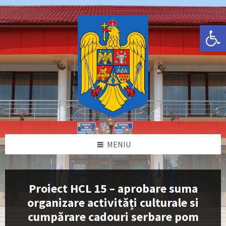
Skip
Skip
Skip
Skip
to
to
to
to
content
left
right
footer
Deschide bara de unelte
sidebar
sidebar
MENIU
Proiect HCL 15 – aprobare suma
organizare activități culturale si
cumpărare cadouri serbare pom