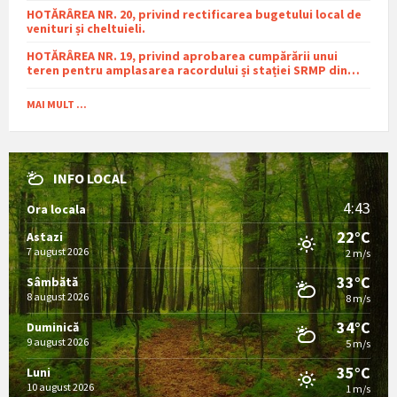
HOTĂRÂREA NR. 20, privind rectificarea bugetului local de
venituri și cheltuieli.
HOTĂRÂREA NR. 19, privind aprobarea cumpărării unui
teren pentru amplasarea racordului și stației SRMP din
cadrul proiectului de distribuție a gazelor naturale în
comuna Sutești.
MAI MULT ...
INFO LOCAL
4:43
Ora locala
22°C
Astazi
7 august 2026
2 m/s
33°C
Sâmbătă
8 august 2026
8 m/s
34°C
Duminică
9 august 2026
5 m/s
35°C
Luni
10 august 2026
1 m/s