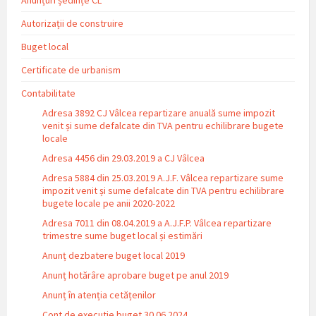
Autorizații de construire
Buget local
Certificate de urbanism
Contabilitate
Adresa 3892 CJ Vâlcea repartizare anuală sume impozit
venit și sume defalcate din TVA pentru echilibrare bugete
locale
Adresa 4456 din 29.03.2019 a CJ Vâlcea
Adresa 5884 din 25.03.2019 A.J.F. Vâlcea repartizare sume
impozit venit și sume defalcate din TVA pentru echilibrare
bugete locale pe anii 2020-2022
Adresa 7011 din 08.04.2019 a A.J.F.P. Vâlcea repartizare
trimestre sume buget local și estimări
Anunț dezbatere buget local 2019
Anunț hotărâre aprobare buget pe anul 2019
Anunț în atenția cetățenilor
Cont de executie buget 30.06.2024