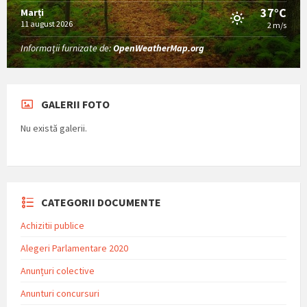
37°C
Marți
11 august 2026
2 m/s
Informații furnizate de:
OpenWeatherMap.org
GALERII FOTO
Nu există galerii.
CATEGORII DOCUMENTE
Achizitii publice
Alegeri Parlamentare 2020
Anunțuri colective
Anunturi concursuri