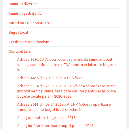
Anunțuri diverse
Anunțuri ședințe CL
Autorizații de construire
Buget local
Certificate de urbanism
Contabilitate
Adresa 3892 CJ Vâlcea repartizare anuală sume impozit
venit și sume defalcate din TVA pentru echilibrare bugete
locale
Adresa 4456 din 29.03.2019 a CJ Vâlcea
Adresa 5884 din 25.03.2019 A.J.F. Vâlcea repartizare sume
impozit venit și sume defalcate din TVA pentru echilibrare
bugete locale pe anii 2020-2022
Adresa 7011 din 08.04.2019 a A.J.F.P. Vâlcea repartizare
trimestre sume buget local și estimări
Anunț dezbatere buget local 2019
Anunț hotărâre aprobare buget pe anul 2019