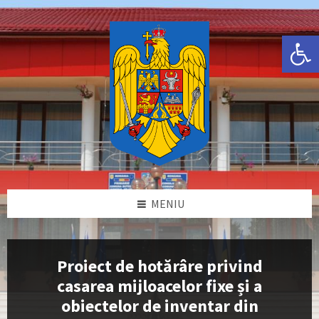
Skip
Skip
Skip
Skip
to
to
to
to
content
left
right
footer
Deschide bara de unelte
sidebar
sidebar
MENIU
Proiect de hotărâre privind
casarea mijloacelor fixe și a
obiectelor de inventar din