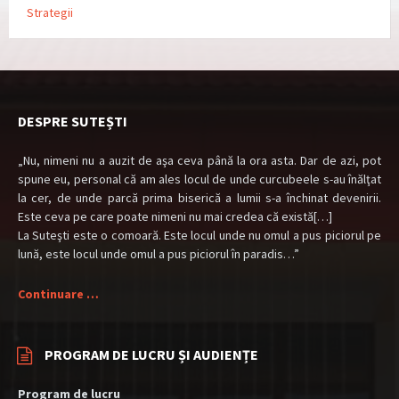
Strategii
DESPRE SUTEȘTI
„Nu, nimeni nu a auzit de aşa ceva până la ora asta. Dar de azi, pot
spune eu, personal că am ales locul de unde curcubeele s-au înălţat
la cer, de unde parcă prima biserică a lumii s-a închinat devenirii.
Este ceva pe care poate nimeni nu mai credea că există[…]
La Suteşti este o comoară. Este locul unde nu omul a pus piciorul pe
lună, este locul unde omul a pus piciorul în paradis…”
Continuare …
PROGRAM DE LUCRU ȘI AUDIENȚE
Program de lucru