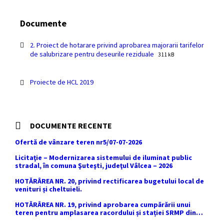
Documente
2. Proiect de hotarare privind aprobarea majorarii tarifelor
File
File
de salubrizare pentru deseurile reziduale
311 kB
extension:
size:
pdf
Proiecte de HCL 2019
DOCUMENTE RECENTE
Ofertă de vânzare teren nr5/07-07-2026
Licitaţie – Modernizarea sistemului de iluminat public
stradal, în comuna Şuteşti, judeţul Vâlcea – 2026
HOTĂRÂREA NR. 20, privind rectificarea bugetului local de
venituri și cheltuieli.
HOTĂRÂREA NR. 19, privind aprobarea cumpărării unui
teren pentru amplasarea racordului și stației SRMP din
cadrul proiectului de distribuție a gazelor naturale în