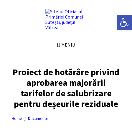
Skip
Skip
Skip
Skip
to
to
to
to
content
left
right
footer
Deschide bara de unelte
sidebar
sidebar
MENIU
Proiect de hotărâre privind
aprobarea majorării
tarifelor de salubrizare
pentru deșeurile reziduale
Home
Documente
/