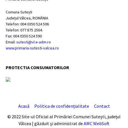
Comuna Sutești
Județul Vâlcea, ROMÂNIA
Telefon: 004 0350 524 506
Telefon: 077 875 2564.
Fax: 004 0350 524 590
Email:
sutesti@vl.e-adm.ro
www.primaria-sutesti-valcea.ro
PROTECTIA CONSUMATORILOR
Acasă
Politica de confidențialitate
Contact
© 2022 Site-ul Oficial al Primăriei Comunei Sutești, județul
Vâlcea | găzduit şi administrat de
AMC WebSoft