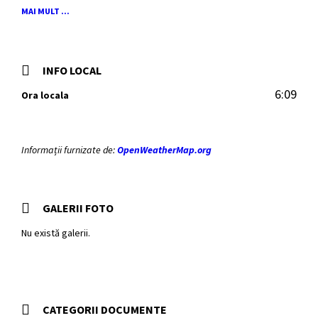
comuna Sutești.
MAI MULT ...
INFO LOCAL
6:09
Ora locala
Informații furnizate de:
OpenWeatherMap.org
GALERII FOTO
Nu există galerii.
CATEGORII DOCUMENTE