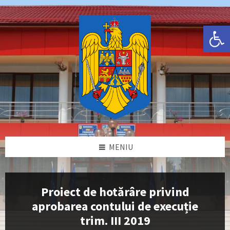
Skip
Skip
Skip
Skip
to
to
to
to
content
left
right
footer
Deschide bara de unelte
sidebar
sidebar
MENIU
Proiect de hotărâre privind
aprobarea contului de execuție
trim. III 2019