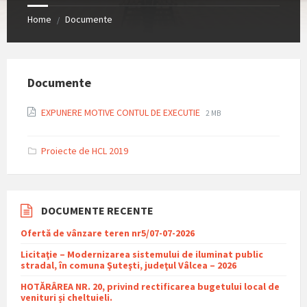
Home
Documente
/
Documente
File
File
EXPUNERE MOTIVE CONTUL DE EXECUTIE
2 MB
extension:
size:
pdf
Proiecte de HCL 2019
DOCUMENTE RECENTE
Ofertă de vânzare teren nr5/07-07-2026
Licitaţie – Modernizarea sistemului de iluminat public
stradal, în comuna Şuteşti, judeţul Vâlcea – 2026
HOTĂRÂREA NR. 20, privind rectificarea bugetului local de
venituri și cheltuieli.