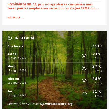
HOTĂRÂREA NR. 19, privind aprobarea cumpărării unui
teren pentru amplasarea racordului și stației SRMP din
cadrul proiectului de distribuție a gazelor naturale în
comuna Sutești.
MAI MULT ...
INFO LOCAL
23:19
Ora locala
23°C
Astazi
10 august 2026
0 m/s
37°C
Marți
11 august 2026
1 m/s
34°C
Miercuri
12 august 2026
6 m/s
31°C
Joi
13 august 2026
5 m/s
Informații furnizate de:
OpenWeatherMap.org