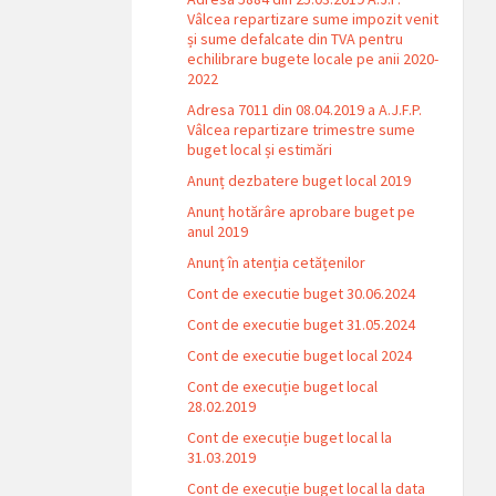
Vâlcea repartizare sume impozit venit
și sume defalcate din TVA pentru
echilibrare bugete locale pe anii 2020-
2022
Adresa 7011 din 08.04.2019 a A.J.F.P.
Vâlcea repartizare trimestre sume
buget local și estimări
Anunț dezbatere buget local 2019
Anunț hotărâre aprobare buget pe
anul 2019
Anunț în atenția cetățenilor
Cont de executie buget 30.06.2024
Cont de executie buget 31.05.2024
Cont de executie buget local 2024
Cont de execuție buget local
28.02.2019
Cont de execuție buget local la
31.03.2019
Cont de execuție buget local la data