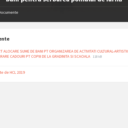
Documente
ente
T ALOCARE SUME DE BANI PT ORGANIZAREA DE ACTIVITATI CULTURAL-ARTISTI
File
File
RARE CADOURI PT COPIII DE LA GRADINITA SI SCAOALA
118 kB
extension:
size:
pdf
te de HCL 2019