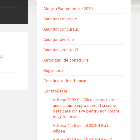
Alegeri Parlamentare 2020
Anunțuri colective
Anunturi concursuri
Anunțuri diverse
Anunțuri ședințe CL
CE,
Autorizații de construire
Buget local
Certificate de urbanism
Contabilitate
Adresa 3892 CJ Vâlcea repartizare
anuală sume impozit venit și sume
defalcate din TVA pentru echilibrare
bugete locale
Adresa 4456 din 29.03.2019 a CJ
Vâlcea
Adresa 5884 din 25.03.2019 A.J.F.