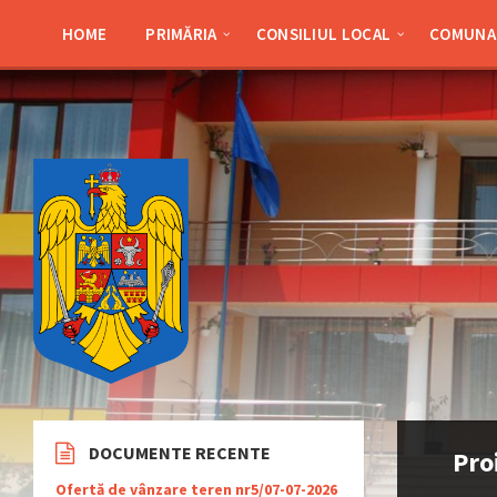
Skip
Skip
Skip
Skip
to
to
to
to
HOME
PRIMĂRIA
CONSILIUL LOCAL
COMUNA 
content
left
right
footer
sidebar
sidebar
DOCUMENTE RECENTE
Pro
Ofertă de vânzare teren nr5/07-07-2026