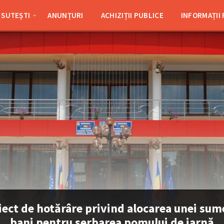
SUTEȘTI
ANUNȚURI
ACHIZIȚII PUBLICE
INFORMAȚII
iect de hotărâre privind alocarea unei sum
bani pentru serbarea pomului de iarnă