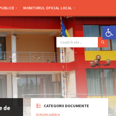
 PUBLICE
MONITORUL OFICIAL LOCAL
Deschide bara de unelte
SEARCH:
CATEGORII DOCUMENTE
e de
Achizitii publice