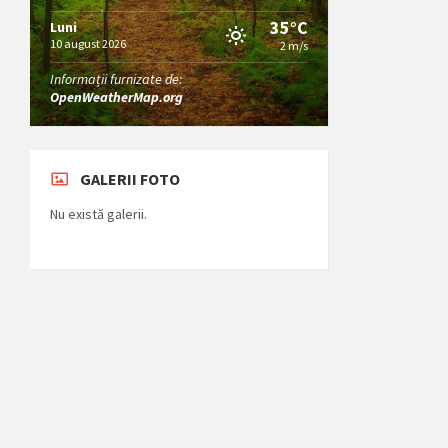
35°C
Luni
10 august 2026
2 m/s
Informații furnizate de:
OpenWeatherMap.org
GALERII FOTO
Nu există galerii.