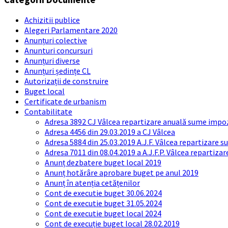
Achizitii publice
Alegeri Parlamentare 2020
Anunțuri colective
Anunturi concursuri
Anunțuri diverse
Anunțuri ședințe CL
Autorizații de construire
Buget local
Certificate de urbanism
Contabilitate
Adresa 3892 CJ Vâlcea repartizare anuală sume impozi
Adresa 4456 din 29.03.2019 a CJ Vâlcea
Adresa 5884 din 25.03.2019 A.J.F. Vâlcea repartizare 
Adresa 7011 din 08.04.2019 a A.J.F.P. Vâlcea repartiza
Anunț dezbatere buget local 2019
Anunț hotărâre aprobare buget pe anul 2019
Anunț în atenția cetățenilor
Cont de executie buget 30.06.2024
Cont de executie buget 31.05.2024
Cont de executie buget local 2024
Cont de execuție buget local 28.02.2019