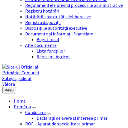
Regulamentele privind procedurile administrative
Registru hotărâri
Hotărârile autorității deliberative
Registru dispoziții
Dispozițiile autorității executive
Documente și informații financiare
Buget local
Alte documente
Lista funcțiilor
Registrul Agricol
Meniu
Home
Primăria
Conducere
Declarații de avere și interese primar
ROF – Aparat de specialitate primar