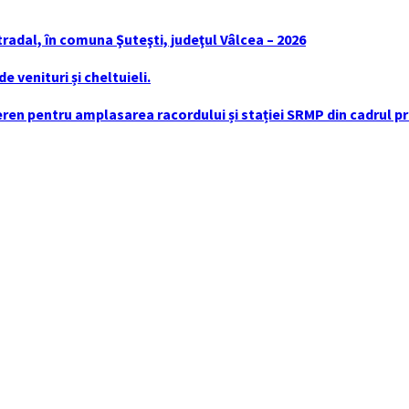
tradal, în comuna Şuteşti, judeţul Vâlcea – 2026
 venituri și cheltuieli.
en pentru amplasarea racordului și stației SRMP din cadrul pro