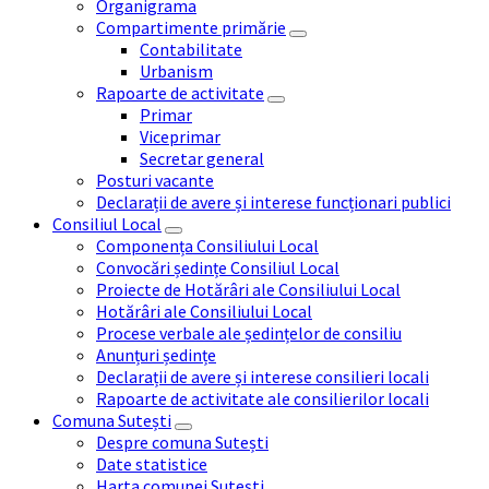
Organigrama
Compartimente primărie
Contabilitate
Urbanism
Rapoarte de activitate
Primar
Viceprimar
Secretar general
Posturi vacante
Declarații de avere și interese funcționari publici
Consiliul Local
Componența Consiliului Local
Convocări ședințe Consiliul Local
Proiecte de Hotărâri ale Consiliului Local
Hotărâri ale Consiliului Local
Procese verbale ale ședințelor de consiliu
Anunțuri ședințe
Declarații de avere și interese consilieri locali
Rapoarte de activitate ale consilierilor locali
Comuna Sutești
Despre comuna Sutești
Date statistice
Harta comunei Sutești