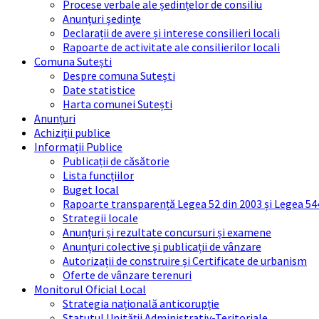
Procese verbale ale ședințelor de consiliu
Anunțuri ședințe
Declarații de avere și interese consilieri locali
Rapoarte de activitate ale consilierilor locali
Comuna Sutești
Despre comuna Sutești
Date statistice
Harta comunei Sutești
Anunțuri
Achiziții publice
Informații Publice
Publicații de căsătorie
Lista funcțiilor
Buget local
Rapoarte transparență Legea 52 din 2003 și Legea 54
Strategii locale
Anunțuri și rezultate concursuri și examene
Anunțuri colective și publicații de vânzare
Autorizații de construire și Certificate de urbanism
Oferte de vânzare terenuri
Monitorul Oficial Local
Strategia națională anticorupție
Statutul Unității Administrativ-Teritoriale