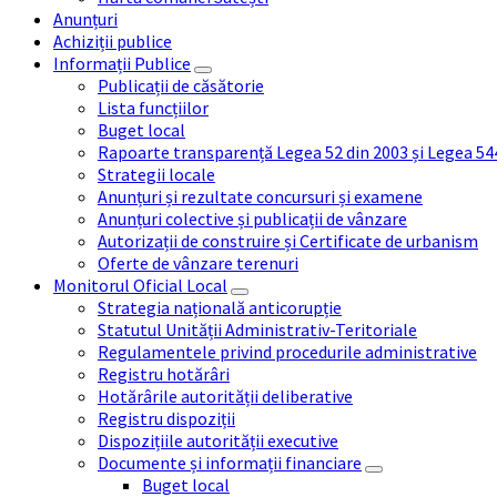
Anunțuri
Achiziții publice
Informații Publice
Publicații de căsătorie
Lista funcțiilor
Buget local
Rapoarte transparență Legea 52 din 2003 și Legea 54
Strategii locale
Anunțuri și rezultate concursuri și examene
Anunțuri colective și publicații de vânzare
Autorizații de construire și Certificate de urbanism
Oferte de vânzare terenuri
Monitorul Oficial Local
Strategia națională anticorupție
Statutul Unității Administrativ-Teritoriale
Regulamentele privind procedurile administrative
Registru hotărâri
Hotărârile autorității deliberative
Registru dispoziții
Dispozițiile autorității executive
Documente și informații financiare
Buget local