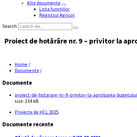
Alte documente
Lista funcțiilor
Registrul Agricol
Search:
Proiect de hotărâre nr. 9 – privitor la apr
Home
/
Documente
/
Documente
proiect-de-hotarare-nr-9-privitor-la-aprobarea-bugetului-
size:
234 kB
Proiecte de HCL 2025
Documente recente