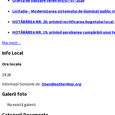
Ofertă de vânzare teren nr5/07-07-2026
Licitaţie – Modernizarea sistemului de iluminat public s
HOTĂRÂREA NR. 20, privind rectificarea bugetului local de
HOTĂRÂREA NR. 19, privind aprobarea cumpărării unui ter
Mai mult ...
Info Local
Ora locala
19:26
Informații furnizate de:
OpenWeatherMap.org
Galerii foto
Nu există galerii.
Categorii Documente