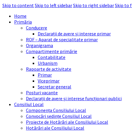
Skip to content
Skip to left sidebar
Skip to right sidebar
Skip to 
Home
Primăria
Conducere
Declarații de avere și interese primar
ROF – Aparat de specialitate primar
Organigrama
Compartimente primărie
Contabilitate
Urbanism
Rapoarte de activitate
Primar
Viceprimar
Secretar general
Posturi vacante
Declarații de avere și interese funcționari publici
Consiliul Local
Componența Consiliului Local
Convocări ședințe Consiliul Local
Proiecte de Hotărâri ale Consiliului Local
Hotărâri ale Consiliului Local