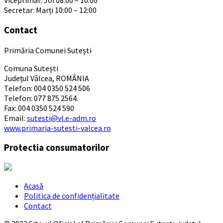
Viceprimar: Joi 08:00 – 10:00
Secretar: Marți 10:00 – 12:00
Contact
Primăria Comunei Sutești
Comuna Sutești
Județul Vâlcea, ROMÂNIA
Telefon: 004 0350 524 506
Telefon: 077 875 2564.
Fax: 004 0350 524 590
Email:
sutesti@vl.e-adm.ro
www.primaria-sutesti-valcea.ro
Protectia consumatorilor
Acasă
Politica de confidențialitate
Contact