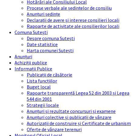
Hotărâri ale Consiliului Local
Procese verbale ale ședințelor de consiliu
Anunțuri ședințe
Declarații de avere și interese consilieri locali
Rapoarte de activitate ale consilierilor locali
Comuna Sutești
Despre comuna Sutești
Date statistice
Harta comunei Sutești
Anunțuri
Achiziții publice
Informații Publice
Publicații de căsătorie
Lista funcțiilor
Buget local
Rapoarte transparență Legea 52 din 2003 și Legea
544 din 2001
Strategii locale
Anunțuri și rezultate concursuri și examene
Anunțuri colective și publicații de vânzare
Autorizații de construire și Certificate de urbanism
Oferte de vânzare terenuri
Monitorul Oficial Local