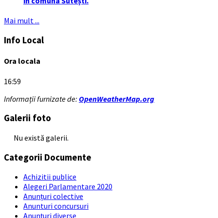
în comuna Sutești.
Mai mult ...
Info Local
Ora locala
16:59
Informații furnizate de:
OpenWeatherMap.org
Galerii foto
Nu există galerii.
Categorii Documente
Achizitii publice
Alegeri Parlamentare 2020
Anunțuri colective
Anunturi concursuri
Anunțuri diverse