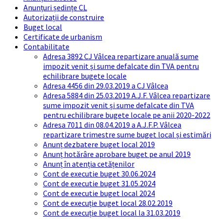
Anunțuri ședințe CL
Autorizații de construire
Buget local
Certificate de urbanism
Contabilitate
Adresa 3892 CJ Vâlcea repartizare anuală sume
impozit venit și sume defalcate din TVA pentru
echilibrare bugete locale
Adresa 4456 din 29.03.2019 a CJ Vâlcea
Adresa 5884 din 25.03.2019 A.J.F. Vâlcea repartizare
sume impozit venit și sume defalcate din TVA
pentru echilibrare bugete locale pe anii 2020-2022
Adresa 7011 din 08.04.2019 a A.J.F.P. Vâlcea
repartizare trimestre sume buget local și estimări
Anunț dezbatere buget local 2019
Anunț hotărâre aprobare buget pe anul 2019
Anunț în atenția cetățenilor
Cont de executie buget 30.06.2024
Cont de executie buget 31.05.2024
Cont de executie buget local 2024
Cont de execuție buget local 28.02.2019
Cont de execuție buget local la 31.03.2019