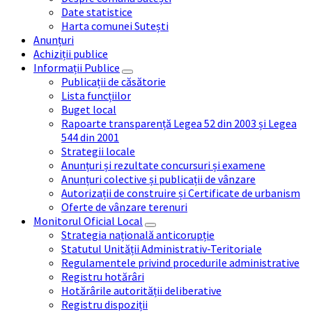
Date statistice
Harta comunei Sutești
Anunțuri
Achiziții publice
Informații Publice
Publicații de căsătorie
Lista funcțiilor
Buget local
Rapoarte transparență Legea 52 din 2003 și Legea
544 din 2001
Strategii locale
Anunțuri și rezultate concursuri și examene
Anunțuri colective și publicații de vânzare
Autorizații de construire și Certificate de urbanism
Oferte de vânzare terenuri
Monitorul Oficial Local
Strategia națională anticorupție
Statutul Unității Administrativ-Teritoriale
Regulamentele privind procedurile administrative
Registru hotărâri
Hotărârile autorității deliberative
Registru dispoziții