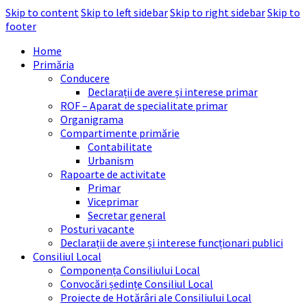
Skip to content
Skip to left sidebar
Skip to right sidebar
Skip to
footer
Home
Primăria
Conducere
Declarații de avere și interese primar
ROF – Aparat de specialitate primar
Organigrama
Compartimente primărie
Contabilitate
Urbanism
Rapoarte de activitate
Primar
Viceprimar
Secretar general
Posturi vacante
Declarații de avere și interese funcționari publici
Consiliul Local
Componența Consiliului Local
Convocări ședințe Consiliul Local
Proiecte de Hotărâri ale Consiliului Local