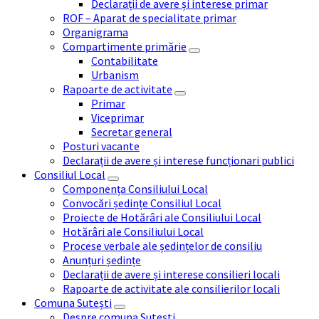
Declarații de avere și interese primar
ROF – Aparat de specialitate primar
Organigrama
Compartimente primărie
Contabilitate
Urbanism
Rapoarte de activitate
Primar
Viceprimar
Secretar general
Posturi vacante
Declarații de avere și interese funcționari publici
Consiliul Local
Componența Consiliului Local
Convocări ședințe Consiliul Local
Proiecte de Hotărâri ale Consiliului Local
Hotărâri ale Consiliului Local
Procese verbale ale ședințelor de consiliu
Anunțuri ședințe
Declarații de avere și interese consilieri locali
Rapoarte de activitate ale consilierilor locali
Comuna Sutești
Despre comuna Sutești