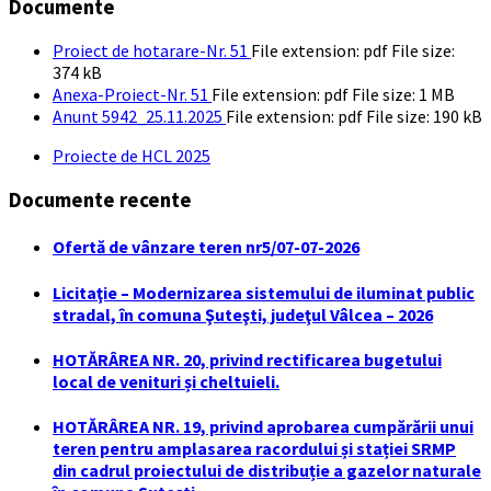
Documente
Proiect de hotarare-Nr. 51
File extension: pdf
File size:
374 kB
Anexa-Proiect-Nr. 51
File extension: pdf
File size:
1 MB
Anunt 5942_25.11.2025
File extension: pdf
File size:
190 kB
Proiecte de HCL 2025
Documente recente
Ofertă de vânzare teren nr5/07-07-2026
Licitaţie – Modernizarea sistemului de iluminat public
stradal, în comuna Şuteşti, judeţul Vâlcea – 2026
HOTĂRÂREA NR. 20, privind rectificarea bugetului
local de venituri și cheltuieli.
HOTĂRÂREA NR. 19, privind aprobarea cumpărării unui
teren pentru amplasarea racordului și stației SRMP
din cadrul proiectului de distribuție a gazelor naturale