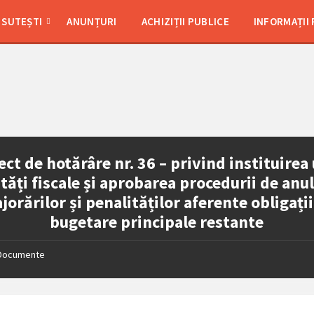
SUTEȘTI
ANUNȚURI
ACHIZIȚII PUBLICE
INFORMAȚII
ect de hotărâre nr. 36 – privind instituirea
ități fiscale și aprobarea procedurii de anu
jorărilor și penalităților aferente obligații
bugetare principale restante
Documente