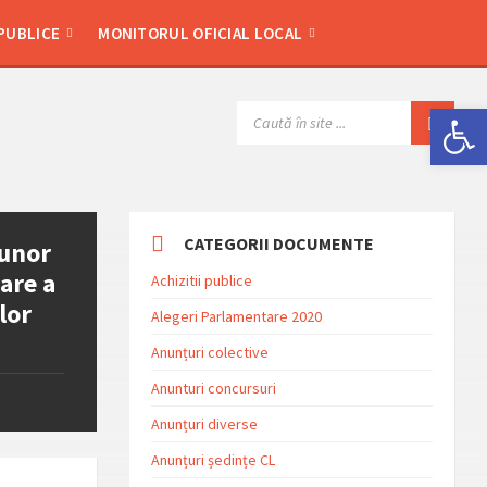
 PUBLICE
MONITORUL OFICIAL LOCAL
Deschide bara de unelte
SEARCH:
CATEGORII DOCUMENTE
 unor
lare a
Achizitii publice
lor
Alegeri Parlamentare 2020
Anunțuri colective
Anunturi concursuri
Anunțuri diverse
Anunțuri ședințe CL