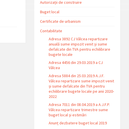
Autorizații de construire
Buget local
Certificate de urbanism
Contabilitate
Adresa 3892 CJ Vâlcea repartizare
anuală sume impozit venit și sume
defalcate din TVA pentru echilibrare
bugete locale
Adresa 4456 din 29.03.2019 a CJ
Vâlcea
Adresa 5884 din 25.03.2019 A.J.F.
Vâlcea repartizare sume impozit venit
și sume defalcate din TVA pentru
echilibrare bugete locale pe anii 2020-
2022
Adresa 7011 din 08.04.2019 a A.J.F.P.
Vâlcea repartizare trimestre sume
buget local și estimări
Anunț dezbatere buget local 2019