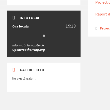
Proiect 
Raport d
INFO LOCAL
19:19
Ora locala
Proiec
Informații furnizate de:
OpenWeatherMap.org
GALERII FOTO
Nu există galerii.