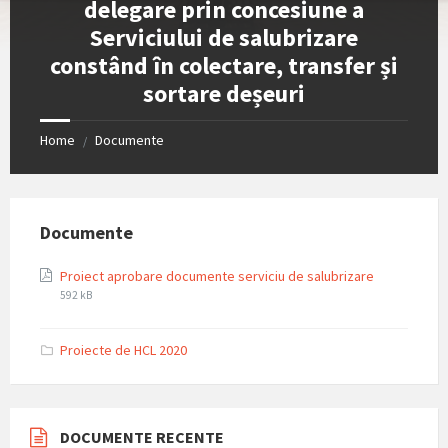
delegare prin concesiune a
Serviciului de salubrizare
constând în colectare, transfer și
sortare deșeuri
Home
Documente
/
Documente
File
File
Proiect aprobare documente serviciu de salubrizare
extension:
size:
592 kB
pdf
Proiecte de HCL 2020
DOCUMENTE RECENTE