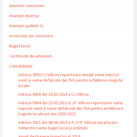
Anunturi concursuri
Anunțuri diverse
Anunțuri ședințe CL
Autorizații de construire
Buget local
Certificate de urbanism
Contabilitate
Adresa 3892 CJ Vâlcea repartizare anuală sume impozit
venit și sume defalcate din TVA pentru echilibrare bugete
locale
Adresa 4456 din 29.03.2019 a CJ Vâlcea
Adresa 5884 din 25.03.2019 A.J.F. Vâlcea repartizare sume
impozit venit și sume defalcate din TVA pentru echilibrare
bugete locale pe anii 2020-2022
Adresa 7011 din 08.04.2019 a A.J.F.P. Vâlcea repartizare
trimestre sume buget local și estimări
Anunț dezbatere buget local 2019