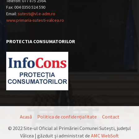
Telefon: 077 875 2564.
Fax: 004 0350 524 590
Email:
sutesti@vl.e-adm.ro
www.primaria-sutesti-valcea.ro
PROTECTIA CONSUMATORILOR
Acasă
Politica de confidențialitate
Contact
© 2022 Site-ul Oficial al Primăriei Comunei Sutești, județul
Vâlcea | găzduit şi administrat de
AMC WebSoft