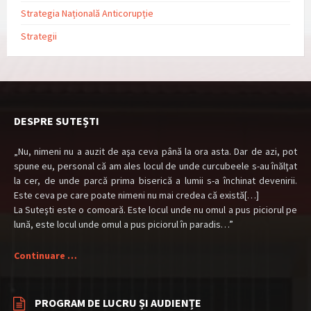
Strategia Națională Anticorupție
Strategii
DESPRE SUTEȘTI
„Nu, nimeni nu a auzit de aşa ceva până la ora asta. Dar de azi, pot
spune eu, personal că am ales locul de unde curcubeele s-au înălţat
la cer, de unde parcă prima biserică a lumii s-a închinat devenirii.
Este ceva pe care poate nimeni nu mai credea că există[…]
La Suteşti este o comoară. Este locul unde nu omul a pus piciorul pe
lună, este locul unde omul a pus piciorul în paradis…”
Continuare …
PROGRAM DE LUCRU ȘI AUDIENȚE