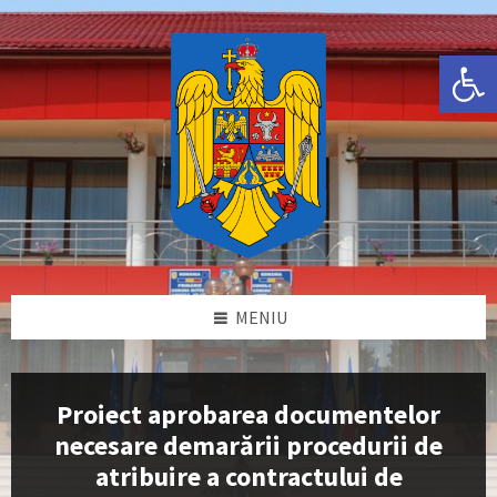
Skip
Skip
Skip
Skip
to
to
to
to
content
left
right
footer
Deschide bara de unelte
sidebar
sidebar
MENIU
Proiect aprobarea documentelor
necesare demarării procedurii de
atribuire a contractului de