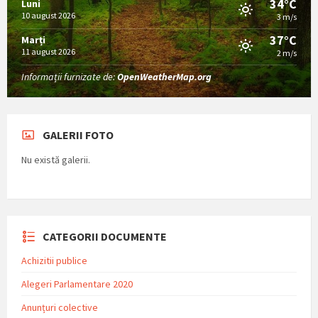
34°C
Luni
10 august 2026
3 m/s
37°C
Marți
11 august 2026
2 m/s
Informații furnizate de:
OpenWeatherMap.org
GALERII FOTO
Nu există galerii.
CATEGORII DOCUMENTE
Achizitii publice
Alegeri Parlamentare 2020
Anunțuri colective