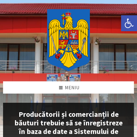
Skip
Skip
Skip
Skip
to
to
to
to
content
left
right
footer
Deschide bara de unelte
sidebar
sidebar
MENIU
Producătorii și comercianții de
băuturi trebuie să se înregistreze
în baza de date a Sistemului de