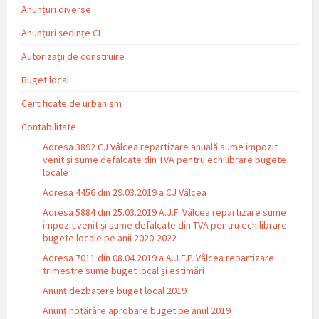
Anunțuri diverse
Anunțuri ședințe CL
Autorizații de construire
Buget local
Certificate de urbanism
Contabilitate
Adresa 3892 CJ Vâlcea repartizare anuală sume impozit
venit și sume defalcate din TVA pentru echilibrare bugete
locale
Adresa 4456 din 29.03.2019 a CJ Vâlcea
Adresa 5884 din 25.03.2019 A.J.F. Vâlcea repartizare sume
impozit venit și sume defalcate din TVA pentru echilibrare
bugete locale pe anii 2020-2022
Adresa 7011 din 08.04.2019 a A.J.F.P. Vâlcea repartizare
trimestre sume buget local și estimări
Anunț dezbatere buget local 2019
Anunț hotărâre aprobare buget pe anul 2019