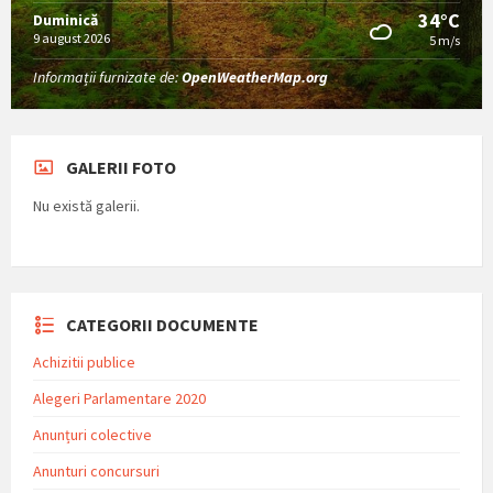
34°C
Duminică
9 august 2026
5 m/s
Informații furnizate de:
OpenWeatherMap.org
GALERII FOTO
Nu există galerii.
CATEGORII DOCUMENTE
Achizitii publice
Alegeri Parlamentare 2020
Anunțuri colective
Anunturi concursuri