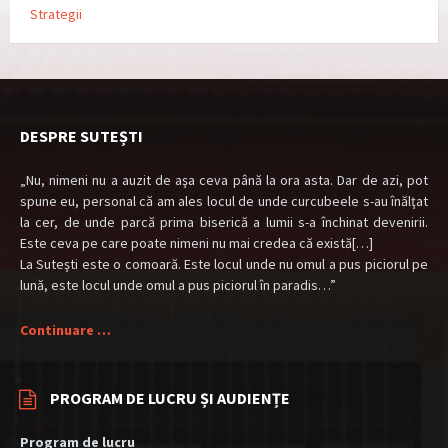
Strategii
DESPRE SUTEȘTI
„Nu, nimeni nu a auzit de aşa ceva până la ora asta. Dar de azi, pot
spune eu, personal că am ales locul de unde curcubeele s-au înălţat
la cer, de unde parcă prima biserică a lumii s-a închinat devenirii.
Este ceva pe care poate nimeni nu mai credea că există[…]
La Suteşti este o comoară. Este locul unde nu omul a pus piciorul pe
lună, este locul unde omul a pus piciorul în paradis…”
Continuare …
PROGRAM DE LUCRU ȘI AUDIENȚE
Program de lucru