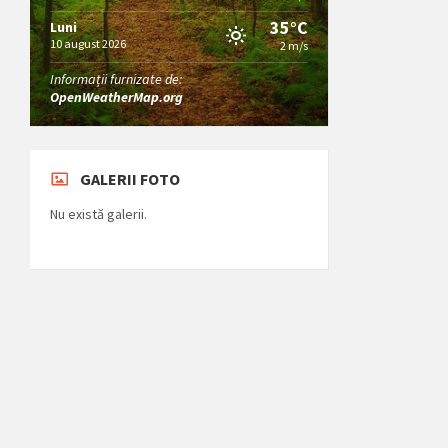
35°C
Luni
10 august 2026
2 m/s
Informații furnizate de:
OpenWeatherMap.org
GALERII FOTO
Nu există galerii.