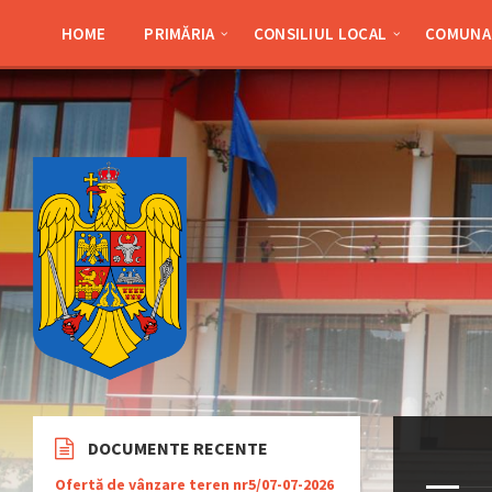
Skip
Skip
Skip
Skip
to
to
to
to
HOME
PRIMĂRIA
CONSILIUL LOCAL
COMUNA 
content
left
right
footer
sidebar
sidebar
DOCUMENTE RECENTE
Ofertă de vânzare teren nr5/07-07-2026