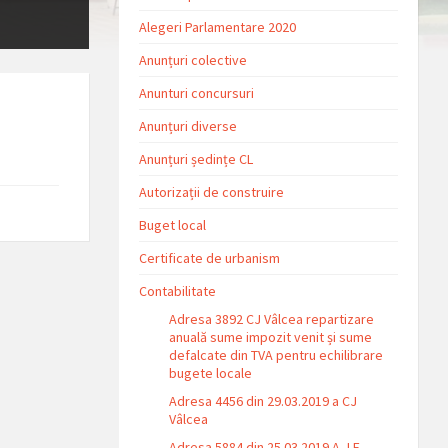
Alegeri Parlamentare 2020
Anunțuri colective
Anunturi concursuri
Anunțuri diverse
Anunțuri ședințe CL
Autorizații de construire
Buget local
Certificate de urbanism
Contabilitate
Adresa 3892 CJ Vâlcea repartizare
anuală sume impozit venit și sume
defalcate din TVA pentru echilibrare
bugete locale
Adresa 4456 din 29.03.2019 a CJ
Vâlcea
Adresa 5884 din 25.03.2019 A.J.F.