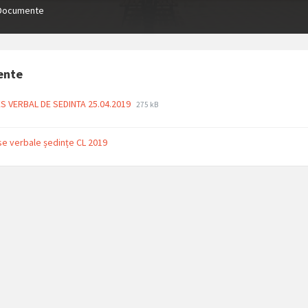
Documente
ente
File
File
S VERBAL DE SEDINTA 25.04.2019
275 kB
extension:
size:
pdf
e verbale ședințe CL 2019