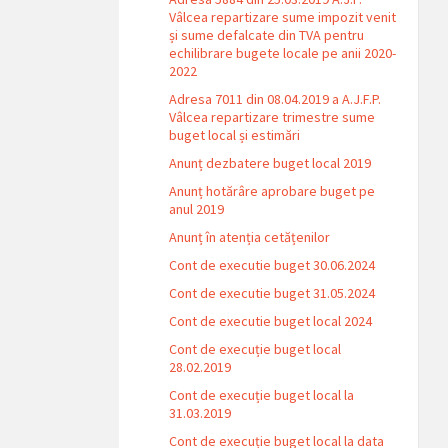
Vâlcea repartizare sume impozit venit
și sume defalcate din TVA pentru
echilibrare bugete locale pe anii 2020-
2022
Adresa 7011 din 08.04.2019 a A.J.F.P.
Vâlcea repartizare trimestre sume
buget local și estimări
Anunț dezbatere buget local 2019
Anunț hotărâre aprobare buget pe
anul 2019
Anunț în atenția cetățenilor
Cont de executie buget 30.06.2024
Cont de executie buget 31.05.2024
Cont de executie buget local 2024
Cont de execuție buget local
28.02.2019
Cont de execuție buget local la
31.03.2019
Cont de execuție buget local la data