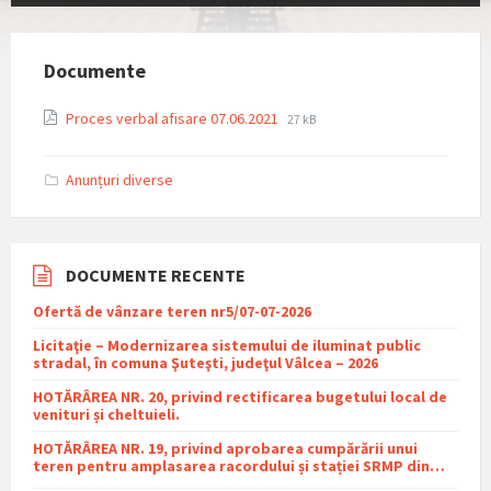
Documente
File
File
Proces verbal afisare 07.06.2021
27 kB
extension:
size:
pdf
Anunțuri diverse
DOCUMENTE RECENTE
Ofertă de vânzare teren nr5/07-07-2026
Licitaţie – Modernizarea sistemului de iluminat public
stradal, în comuna Şuteşti, judeţul Vâlcea – 2026
HOTĂRÂREA NR. 20, privind rectificarea bugetului local de
venituri și cheltuieli.
HOTĂRÂREA NR. 19, privind aprobarea cumpărării unui
teren pentru amplasarea racordului și stației SRMP din
cadrul proiectului de distribuție a gazelor naturale în