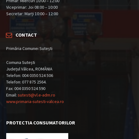
Primar: Miercuri 10:00 – 12:00
Viceprimar: Joi 08:00 – 10:00
Secretar: Marți 10:00 – 12:00
CONTACT
Primăria Comunei Sutești
Comuna Sutești
Județul Vâlcea, ROMÂNIA
Telefon: 004 0350 524 506
Telefon: 077 875 2564.
Fax: 004 0350 524 590
Email:
sutesti@vl.e-adm.ro
www.primaria-sutesti-valcea.ro
PROTECTIA CONSUMATORILOR