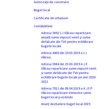
Autorizații de construire
Buget local
Certificate de urbanism
Contabilitate
Adresa 3892 CJ Vâlcea repartizare
anuală sume impozit venit și sume
defalcate din TVA pentru echilibrare
bugete locale
Adresa 4456 din 29.03.2019 a CJ
Vâlcea
Adresa 5884 din 25.03.2019 A.J.F.
Vâlcea repartizare sume impozit venit
și sume defalcate din TVA pentru
echilibrare bugete locale pe anii 2020-
2022
Adresa 7011 din 08.04.2019 a A.J.F.P.
Vâlcea repartizare trimestre sume
buget local și estimări
Anunț dezbatere buget local 2019