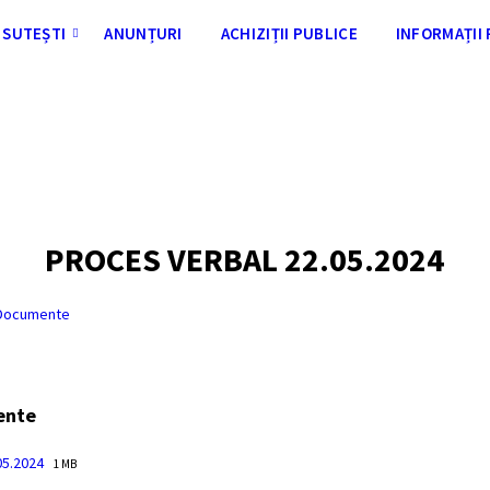
SUTEȘTI
ANUNȚURI
ACHIZIȚII PUBLICE
INFORMAȚII
PROCES VERBAL 22.05.2024
Documente
ente
File
File
05.2024
1 MB
extension:
size: