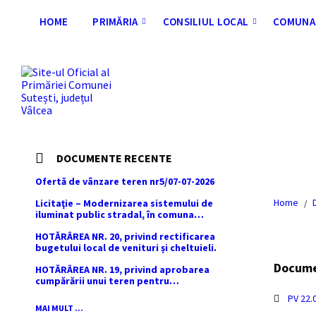
Skip
Skip
Skip
Skip
to
to
to
to
HOME
PRIMĂRIA
CONSILIUL LOCAL
COMUNA 
content
left
right
footer
sidebar
sidebar
DOCUMENTE RECENTE
Ofertă de vânzare teren nr5/07-07-2026
Home
Licitaţie – Modernizarea sistemului de
/
iluminat public stradal, în comuna
Şuteşti, judeţul Vâlcea – 2026
HOTĂRÂREA NR. 20, privind rectificarea
bugetului local de venituri și cheltuieli.
Docum
HOTĂRÂREA NR. 19, privind aprobarea
cumpărării unui teren pentru
amplasarea racordului și stației SRMP
PV 22.
din cadrul proiectului de distribuție a
MAI MULT ...
gazelor naturale în comuna Sutești.