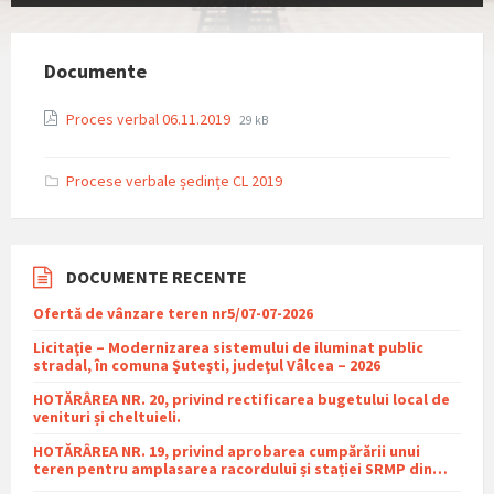
Documente
File
File
Proces verbal 06.11.2019
29 kB
extension:
size:
pdf
Procese verbale ședințe CL 2019
DOCUMENTE RECENTE
Ofertă de vânzare teren nr5/07-07-2026
Licitaţie – Modernizarea sistemului de iluminat public
stradal, în comuna Şuteşti, judeţul Vâlcea – 2026
HOTĂRÂREA NR. 20, privind rectificarea bugetului local de
venituri și cheltuieli.
HOTĂRÂREA NR. 19, privind aprobarea cumpărării unui
teren pentru amplasarea racordului și stației SRMP din
cadrul proiectului de distribuție a gazelor naturale în