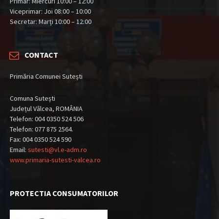
Primar: Miercuri 10:00 – 12:00
Viceprimar: Joi 08:00 – 10:00
Secretar: Marți 10:00 – 12:00
CONTACT
Primăria Comunei Sutești
Comuna Sutești
Județul Vâlcea, ROMÂNIA
Telefon: 004 0350 524 506
Telefon: 077 875 2564.
Fax: 004 0350 524 590
Email:
sutesti@vl.e-adm.ro
www.primaria-sutesti-valcea.ro
PROTECTIA CONSUMATORILOR