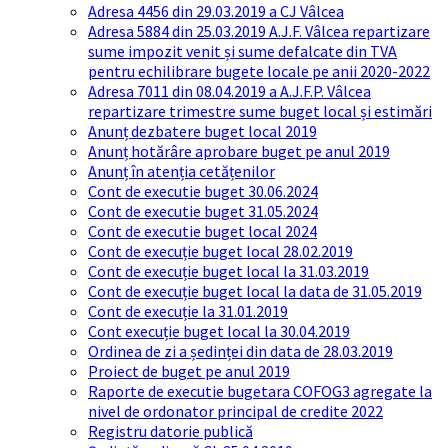
Adresa 4456 din 29.03.2019 a CJ Vâlcea
Adresa 5884 din 25.03.2019 A.J.F. Vâlcea repartizare
sume impozit venit și sume defalcate din TVA
pentru echilibrare bugete locale pe anii 2020-2022
Adresa 7011 din 08.04.2019 a A.J.F.P. Vâlcea
repartizare trimestre sume buget local și estimări
Anunț dezbatere buget local 2019
Anunț hotărâre aprobare buget pe anul 2019
Anunț în atenția cetățenilor
Cont de executie buget 30.06.2024
Cont de executie buget 31.05.2024
Cont de executie buget local 2024
Cont de execuție buget local 28.02.2019
Cont de execuție buget local la 31.03.2019
Cont de execuție buget local la data de 31.05.2019
Cont de execuție la 31.01.2019
Cont execuție buget local la 30.04.2019
Ordinea de zi a ședinței din data de 28.03.2019
Proiect de buget pe anul 2019
Raporte de executie bugetara COFOG3 agregate la
nivel de ordonator principal de credite 2022
Registru datorie publică