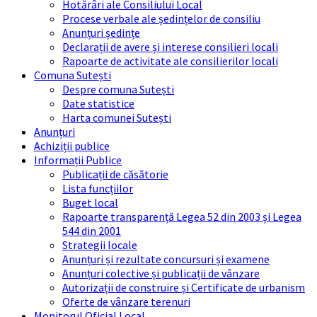
Hotărâri ale Consiliului Local
Procese verbale ale ședințelor de consiliu
Anunțuri ședințe
Declarații de avere și interese consilieri locali
Rapoarte de activitate ale consilierilor locali
Comuna Sutești
Despre comuna Sutești
Date statistice
Harta comunei Sutești
Anunțuri
Achiziții publice
Informații Publice
Publicații de căsătorie
Lista funcțiilor
Buget local
Rapoarte transparență Legea 52 din 2003 și Legea
544 din 2001
Strategii locale
Anunțuri și rezultate concursuri și examene
Anunțuri colective și publicații de vânzare
Autorizații de construire și Certificate de urbanism
Oferte de vânzare terenuri
Monitorul Oficial Local