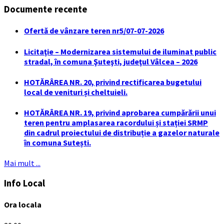
Documente recente
Ofertă de vânzare teren nr5/07-07-2026
Licitaţie – Modernizarea sistemului de iluminat public
stradal, în comuna Şuteşti, judeţul Vâlcea – 2026
HOTĂRÂREA NR. 20, privind rectificarea bugetului
local de venituri și cheltuieli.
HOTĂRÂREA NR. 19, privind aprobarea cumpărării unui
teren pentru amplasarea racordului și stației SRMP
din cadrul proiectului de distribuție a gazelor naturale
în comuna Sutești.
Mai mult ...
Info Local
Ora locala