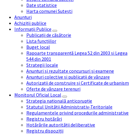
Date statistice
Harta comunei Sutești
Anunțuri
Achiziții publice
Informații Publice
Publicații de căsătorie
Lista funcțiilor
Buget local
Rapoarte transparență Legea 52 din 2003 și Legea
544 din 2001
Strategii locale
Anunțuri și rezultate concursuri și examene
Anunțuri colective și publicații de vânzare
Autorizații de construire și Certificate de urbanism
Oferte de vânzare terenuri
Monitorul Oficial Local
Strategia națională anticorupție
Statutul Unității Administrativ-Teritoriale
Regulamentele privind procedurile administrative
Registru hotărâri
Hotărârile autorității deliberative
Registru dispoziții