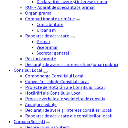
Declarații de avere și interese primar
ROF – Aparat de specialitate primar
Organigrama
Compartimente primărie
Contabilitate
Urbanism
Rapoarte de activitate
Primar
Viceprimar
Secretar general
Posturi vacante
Declarații de avere și interese funcționari publici
Consiliul Local
Componența Consiliului Local
Convocări ședințe Consiliul Local
Proiecte de Hotărâri ale Consiliului Local
Hotărâri ale Consiliului Local
Procese verbale ale ședințelor de consiliu
Anunțuri ședințe
Declarații de avere și interese consilieri locali
Rapoarte de activitate ale consilierilor locali
Comuna Sutești
Despre comuna Sutești