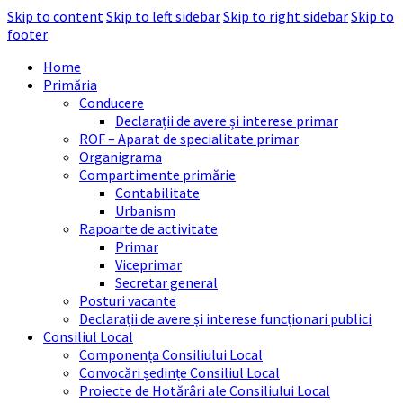
Skip to content
Skip to left sidebar
Skip to right sidebar
Skip to
footer
Home
Primăria
Conducere
Declarații de avere și interese primar
ROF – Aparat de specialitate primar
Organigrama
Compartimente primărie
Contabilitate
Urbanism
Rapoarte de activitate
Primar
Viceprimar
Secretar general
Posturi vacante
Declarații de avere și interese funcționari publici
Consiliul Local
Componența Consiliului Local
Convocări ședințe Consiliul Local
Proiecte de Hotărâri ale Consiliului Local