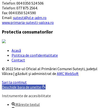
Telefon: 004 0350 524 506
Telefon: 077 875 2564.
Fax: 004 0350 524 590
Email:
sutesti@vl.e-adm.ro
www.primaria-sutesti-valcea.ro
Protectia consumatorilor
Acasă
Politica de confidențialitate
Contact
© 2022 Site-ul Oficial al Primăriei Comunei Sutești, județul
Vâlcea | găzduit şi administrat de
AMC WebSoft
Sari la conținut
Deschide bara de unelte
Instrumente de accesibilitate
Mărește textul