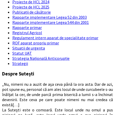
Proiecte de HCL 2024
Proiecte de HCL 2025
Publicații de căsătorie
Rapoarte implementare Legea 52 din 2003
Rapoarte implementare Legea 544 din 2001
Rapoarte primar
Registrul Agricol
Regulament intern aparat de specialitate primar
ROF aparat propriu primar
Situatii de urgenta
Statut UAT
Strategia Națională Anticorupție
Strategii
Despre Sutești
„Nu, nimeni nu a auzit de aşa ceva până la ora asta. Dar de azi,
pot spune eu, personal că am ales locul de unde curcubeele s-au
înălţat la cer, de unde parcă prima biserică a lumii s-a închinat
devenirii. Este ceva pe care poate nimeni nu mai credea că
există[…]
La Suteşti este o comoară. Este locul unde nu omul a pus
piciorul pe lună, este locul unde omul a pus piciorul în