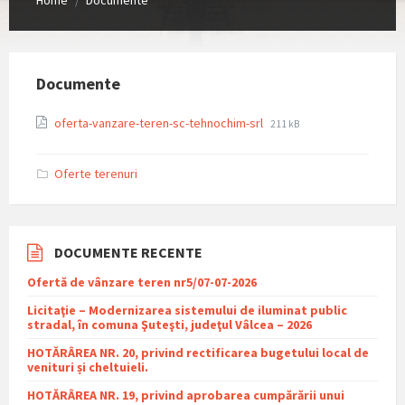
/
Documente
File
File
oferta-vanzare-teren-sc-tehnochim-srl
211 kB
extension:
size:
pdf
Oferte terenuri
DOCUMENTE RECENTE
Ofertă de vânzare teren nr5/07-07-2026
Licitaţie – Modernizarea sistemului de iluminat public
stradal, în comuna Şuteşti, judeţul Vâlcea – 2026
HOTĂRÂREA NR. 20, privind rectificarea bugetului local de
venituri și cheltuieli.
HOTĂRÂREA NR. 19, privind aprobarea cumpărării unui