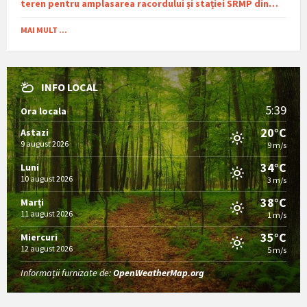
teren pentru amplasarea racordului și stației SRMP din
cadrul proiectului de distribuție a gazelor naturale în
comuna Sutești.
MAI MULT ...
INFO LOCAL
5:39
Ora locala
20°C
Astazi
9 august 2026
9 m/s
34°C
Luni
10 august 2026
3 m/s
38°C
Marți
11 august 2026
1 m/s
35°C
Miercuri
12 august 2026
5 m/s
Informații furnizate de:
OpenWeatherMap.org