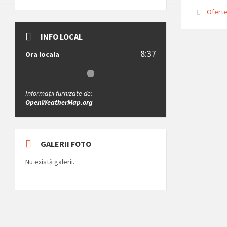
Oferte
INFO LOCAL
8:37
Ora locala
Informații furnizate de:
OpenWeatherMap.org
GALERII FOTO
Nu există galerii.