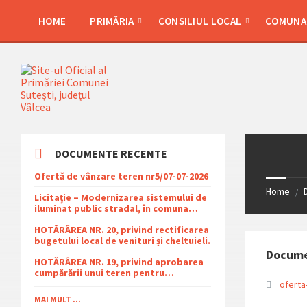
Skip
Skip
Skip
Skip
to
to
to
to
HOME
PRIMĂRIA
CONSILIUL LOCAL
COMUNA 
content
left
right
footer
sidebar
sidebar
DOCUMENTE RECENTE
Ofertă de vânzare teren nr5/07-07-2026
Home
/
Licitaţie – Modernizarea sistemului de
iluminat public stradal, în comuna
Şuteşti, judeţul Vâlcea – 2026
HOTĂRÂREA NR. 20, privind rectificarea
bugetului local de venituri și cheltuieli.
Docum
HOTĂRÂREA NR. 19, privind aprobarea
cumpărării unui teren pentru
amplasarea racordului și stației SRMP
oferta
din cadrul proiectului de distribuție a
MAI MULT ...
gazelor naturale în comuna Sutești.