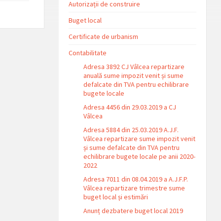
Autorizații de construire
Buget local
Certificate de urbanism
Contabilitate
Adresa 3892 CJ Vâlcea repartizare
anuală sume impozit venit și sume
defalcate din TVA pentru echilibrare
bugete locale
Adresa 4456 din 29.03.2019 a CJ
Vâlcea
Adresa 5884 din 25.03.2019 A.J.F.
Vâlcea repartizare sume impozit venit
și sume defalcate din TVA pentru
echilibrare bugete locale pe anii 2020-
2022
Adresa 7011 din 08.04.2019 a A.J.F.P.
Vâlcea repartizare trimestre sume
buget local și estimări
Anunț dezbatere buget local 2019