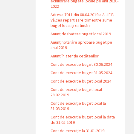
echilibrare bugete locale pe anii 2020-
2022
Adresa 7011 din 08.04.2019 a A.J.F.P.
Vâlcea repartizare trimestre sume
buget local și estimări
Anunț dezbatere buget local 2019
Anunț hotărâre aprobare buget pe
anul 2019
Anunț în atenția cetățenilor
Cont de executie buget 30.06.2024
Cont de executie buget 31.05.2024
Cont de executie buget local 2024
Cont de execuție buget local
28.02.2019
Cont de execuție buget local la
31.03.2019
Cont de execuție buget local la data
de 31.05.2019
Cont de execuție la 31.01.2019