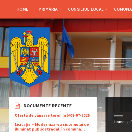
Skip
Skip
Skip
Skip
to
to
to
to
HOME
PRIMĂRIA
CONSILIUL LOCAL
COMUNA 
content
left
right
footer
sidebar
sidebar
DOCUMENTE RECENTE
Ofertă de vânzare teren nr5/07-07-2026
Home
/
Licitaţie – Modernizarea sistemului de
iluminat public stradal, în comuna