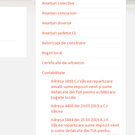
Anunțuri colective
Anunturi concursuri
Anunțuri diverse
Anunțuri ședințe CL
Autorizații de construire
Buget local
Certificate de urbanism
Contabilitate
Adresa 3892 CJ Vâlcea repartizare
anuală sume impozit venit și sume
defalcate din TVA pentru echilibrare
bugete locale
Adresa 4456 din 29.03.2019 a CJ
Vâlcea
Adresa 5884 din 25.03.2019 A.J.F.
Vâlcea repartizare sume impozit venit
și sume defalcate din TVA pentru