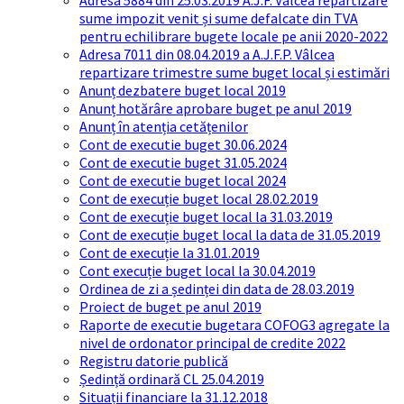
Adresa 5884 din 25.03.2019 A.J.F. Vâlcea repartizare
sume impozit venit și sume defalcate din TVA
pentru echilibrare bugete locale pe anii 2020-2022
Adresa 7011 din 08.04.2019 a A.J.F.P. Vâlcea
repartizare trimestre sume buget local și estimări
Anunț dezbatere buget local 2019
Anunț hotărâre aprobare buget pe anul 2019
Anunț în atenția cetățenilor
Cont de executie buget 30.06.2024
Cont de executie buget 31.05.2024
Cont de executie buget local 2024
Cont de execuție buget local 28.02.2019
Cont de execuție buget local la 31.03.2019
Cont de execuție buget local la data de 31.05.2019
Cont de execuție la 31.01.2019
Cont execuție buget local la 30.04.2019
Ordinea de zi a ședinței din data de 28.03.2019
Proiect de buget pe anul 2019
Raporte de executie bugetara COFOG3 agregate la
nivel de ordonator principal de credite 2022
Registru datorie publică
Ședință ordinară CL 25.04.2019
Situații financiare la 31.12.2018