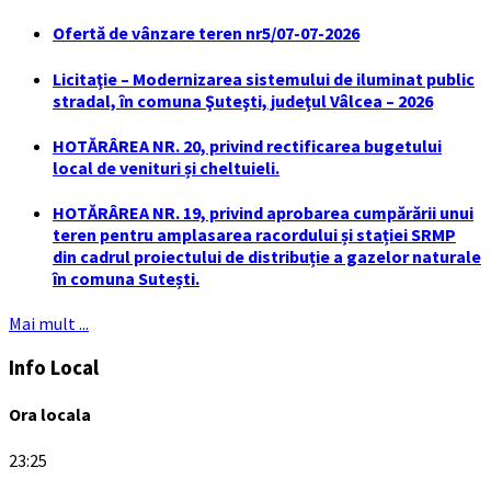
Ofertă de vânzare teren nr5/07-07-2026
Licitaţie – Modernizarea sistemului de iluminat public
stradal, în comuna Şuteşti, judeţul Vâlcea – 2026
HOTĂRÂREA NR. 20, privind rectificarea bugetului
local de venituri și cheltuieli.
HOTĂRÂREA NR. 19, privind aprobarea cumpărării unui
teren pentru amplasarea racordului și stației SRMP
din cadrul proiectului de distribuție a gazelor naturale
în comuna Sutești.
Mai mult ...
Info Local
Ora locala
23:25