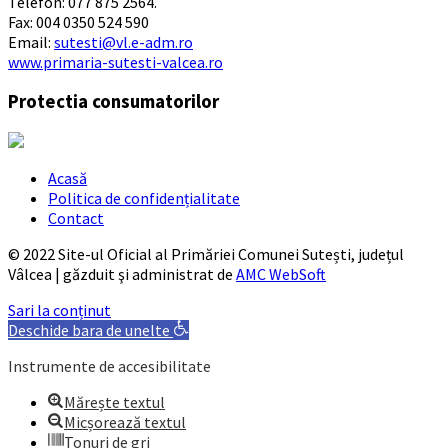
Telefon: 077 875 2564.
Fax: 004 0350 524 590
Email:
sutesti@vl.e-adm.ro
www.primaria-sutesti-valcea.ro
Protectia consumatorilor
Acasă
Politica de confidențialitate
Contact
© 2022 Site-ul Oficial al Primăriei Comunei Sutești, județul
Vâlcea | găzduit şi administrat de
AMC WebSoft
Sari la conținut
Deschide bara de unelte
Instrumente de accesibilitate
Mărește textul
Micșorează textul
Tonuri de gri