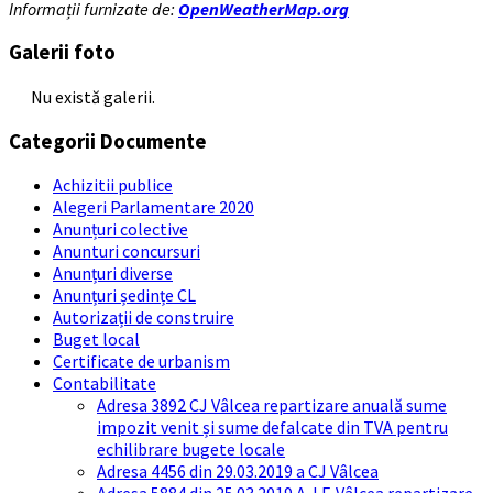
Informații furnizate de:
OpenWeatherMap.org
Galerii foto
Nu există galerii.
Categorii Documente
Achizitii publice
Alegeri Parlamentare 2020
Anunțuri colective
Anunturi concursuri
Anunțuri diverse
Anunțuri ședințe CL
Autorizații de construire
Buget local
Certificate de urbanism
Contabilitate
Adresa 3892 CJ Vâlcea repartizare anuală sume
impozit venit și sume defalcate din TVA pentru
echilibrare bugete locale
Adresa 4456 din 29.03.2019 a CJ Vâlcea