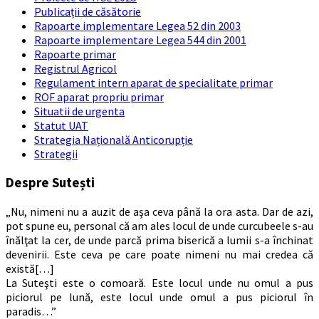
Publicații de căsătorie
Rapoarte implementare Legea 52 din 2003
Rapoarte implementare Legea 544 din 2001
Rapoarte primar
Registrul Agricol
Regulament intern aparat de specialitate primar
ROF aparat propriu primar
Situatii de urgenta
Statut UAT
Strategia Națională Anticorupție
Strategii
Despre Sutești
„Nu, nimeni nu a auzit de aşa ceva până la ora asta. Dar de azi,
pot spune eu, personal că am ales locul de unde curcubeele s-au
înălţat la cer, de unde parcă prima biserică a lumii s-a închinat
devenirii. Este ceva pe care poate nimeni nu mai credea că
există[…]
La Suteşti este o comoară. Este locul unde nu omul a pus
piciorul pe lună, este locul unde omul a pus piciorul în
paradis…”