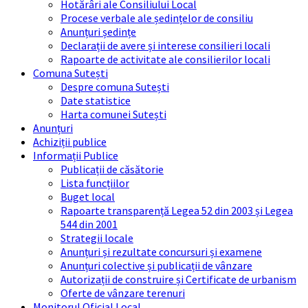
Hotărâri ale Consiliului Local
Procese verbale ale ședințelor de consiliu
Anunțuri ședințe
Declarații de avere și interese consilieri locali
Rapoarte de activitate ale consilierilor locali
Comuna Sutești
Despre comuna Sutești
Date statistice
Harta comunei Sutești
Anunțuri
Achiziții publice
Informații Publice
Publicații de căsătorie
Lista funcțiilor
Buget local
Rapoarte transparență Legea 52 din 2003 și Legea
544 din 2001
Strategii locale
Anunțuri și rezultate concursuri și examene
Anunțuri colective și publicații de vânzare
Autorizații de construire și Certificate de urbanism
Oferte de vânzare terenuri
Monitorul Oficial Local