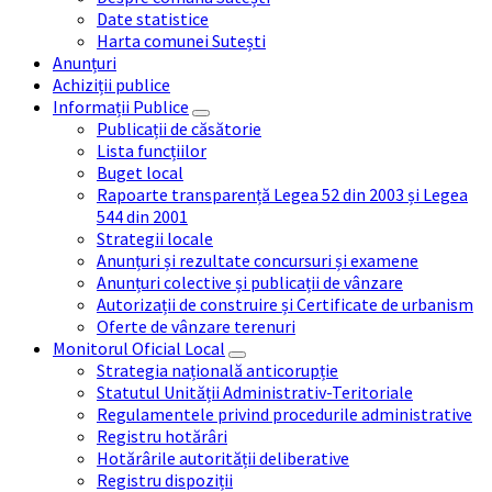
Date statistice
Harta comunei Sutești
Anunțuri
Achiziții publice
Informații Publice
Publicații de căsătorie
Lista funcțiilor
Buget local
Rapoarte transparență Legea 52 din 2003 și Legea
544 din 2001
Strategii locale
Anunțuri și rezultate concursuri și examene
Anunțuri colective și publicații de vânzare
Autorizații de construire și Certificate de urbanism
Oferte de vânzare terenuri
Monitorul Oficial Local
Strategia națională anticorupție
Statutul Unității Administrativ-Teritoriale
Regulamentele privind procedurile administrative
Registru hotărâri
Hotărârile autorității deliberative
Registru dispoziții