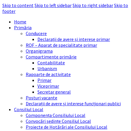
Skip to content
Skip to left sidebar
Skip to right sidebar
Skip to
footer
Home
Primăria
Conducere
Declarații de avere și interese primar
ROF – Aparat de specialitate primar
Organigrama
Compartimente primărie
Contabilitate
Urbanism
Rapoarte de activitate
Primar
Viceprimar
Secretar general
Posturi vacante
Declarații de avere și interese funcționari publici
Consiliul Local
Componența Consiliului Local
Convocări ședințe Consiliul Local
Proiecte de Hotărâri ale Consiliului Local