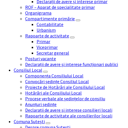
Declarații de avere și interese primar
ROF – Aparat de specialitate primar
Organigrama
Compartimente primărie
Contabilitate
Urbanism
Rapoarte de activitate
Primar
Viceprimar
Secretar general
Posturi vacante
Declarații de avere și interese funcționari publici
Consiliul Local
Componența Consiliului Local
Convocări ședințe Consiliul Local
Proiecte de Hotărâri ale Consiliului Local
Hotărâri ale Consiliului Local
Procese verbale ale ședințelor de consiliu
Anunțuri ședințe
Declarații de avere și interese consilieri locali
Rapoarte de activitate ale consilierilor locali
Comuna Sutești
Despre comuna Sutești