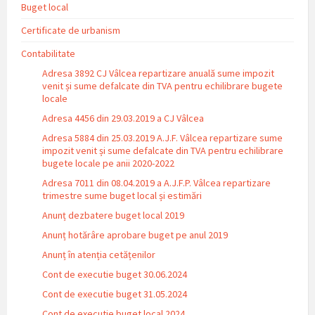
Buget local
Certificate de urbanism
Contabilitate
Adresa 3892 CJ Vâlcea repartizare anuală sume impozit
venit și sume defalcate din TVA pentru echilibrare bugete
locale
Adresa 4456 din 29.03.2019 a CJ Vâlcea
Adresa 5884 din 25.03.2019 A.J.F. Vâlcea repartizare sume
impozit venit și sume defalcate din TVA pentru echilibrare
bugete locale pe anii 2020-2022
Adresa 7011 din 08.04.2019 a A.J.F.P. Vâlcea repartizare
trimestre sume buget local și estimări
Anunț dezbatere buget local 2019
Anunț hotărâre aprobare buget pe anul 2019
Anunț în atenția cetățenilor
Cont de executie buget 30.06.2024
Cont de executie buget 31.05.2024
Cont de executie buget local 2024