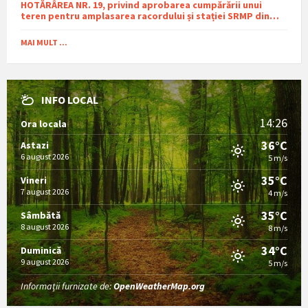
HOTĂRÂREA NR. 19, privind aprobarea cumpărării unui
teren pentru amplasarea racordului și stației SRMP din
cadrul proiectului de distribuție a gazelor naturale în
comuna Sutești.
MAI MULT ...
INFO LOCAL
14:26
Ora locala
36°C
Astazi
6 august 2026
5 m/s
35°C
Vineri
7 august 2026
4 m/s
35°C
Sâmbătă
8 august 2026
8 m/s
34°C
Duminică
9 august 2026
5 m/s
Informații furnizate de:
OpenWeatherMap.org